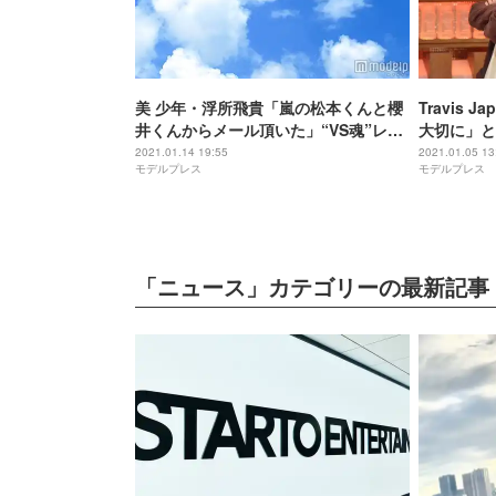
美 少年・浮所飛貴「嵐の松本くんと櫻
Travis
井くんからメール頂いた」“VS魂”レギ
大切に」と
ュラー決定の反響明かす
三掛龍也と
2021.01.14 19:55
2021.01.05 13
モデルプレス
モデルプレス
「ニュース」カテゴリーの最新記事