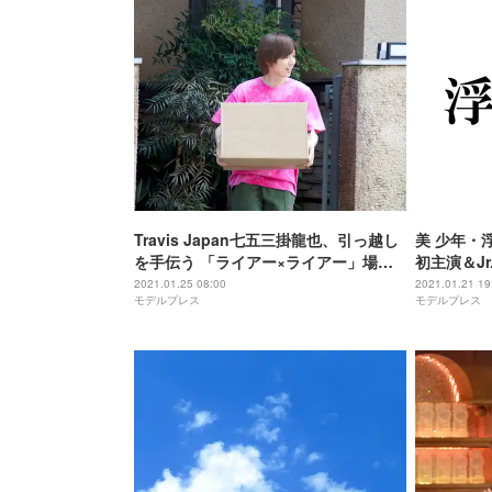
Travis Japan七五三掛龍也、引っ越し
美 少年・
を手伝う 「ライアー×ライアー」場面
初主演＆J
写真解禁
抜擢＜プロ
2021.01.25 08:00
2021.01.21 19
モデルプレス
モデルプレス