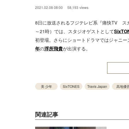
2021.02.08 08:00
58,193
views
8日に放送されるフジテレビ系『痛快TV ス
～21時）では、スタジオゲストとして
SixTO
初登場。さらにショートドラマではジャニーズ
年
の
浮所飛貴
が出演する。
美 少年
SixTONES
Travis Japan
高地優
関連記事