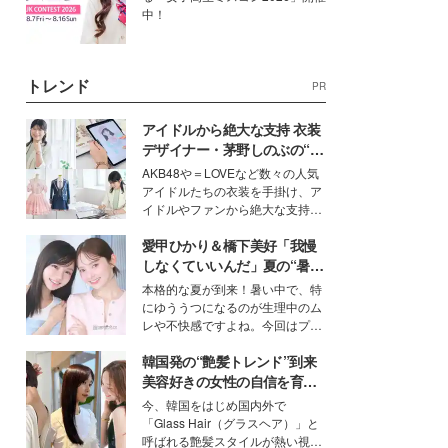
中！
トレンド
PR
アイドルから絶大な支持 衣装
デザイナー・茅野しのぶの“可
愛い”を作る美学＜「シチズン
AKB48や＝LOVEなど数々の人気
クロスシー」インタビュー＞
アイドルたちの衣装を手掛け、ア
イドルやファンから絶大な支持を
得る、株式会社オサレカンパニー
愛甲ひかり＆橋下美好「我慢
取締役兼クリエイティブディレク
ター・茅野しのぶ。一人ひとりの
しなくていいんだ」夏の“暑さ
個性に寄り添い、魅力を引き出す
対策”の新しい選択肢とは？
本格的な夏が到来！暑い中で、特
衣装作りは、多くの女性たちに勇
にゆううつになるのが生理中のム
気と自信を与え続けている。
レや不快感ですよね。今回はプラ
イベートでも仲良しで旅行好きな
韓国発の“艶髪トレンド”到来
モデル・愛甲ひかりさんと橋下美
好さんを迎えて本音で女子会トー
美容好きの女性の自信を育む
ク。猛暑のお出かけを快適に過ご
「ヘアケア事情」って？
今、韓国をはじめ国内外で
すヒントや、2人が感動した夏の
「Glass Hair（グラスヘア）」と
生理の新常識にも迫りました。
呼ばれる艶髪スタイルが熱い視線