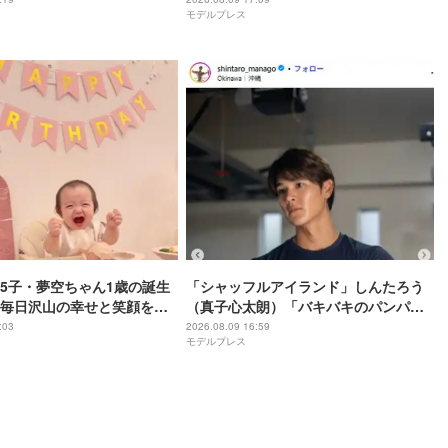
モデルプレス
小さい海苔巻きがかわい
女揃い」と反響
5子・夢空ちゃん1歳の誕生
「シャッフルアイランド」しんたろう
毎日沢山の幸せと笑顔を本
（真子心太朗）「バキバキのパンパン
とう」
マンだった2年前」肉体美際立つ上裸シ
:03
2026.08.09 16:59
モデルプレス
ョット公開「彫刻みたい」「思わず見
惚れちゃいます」の声