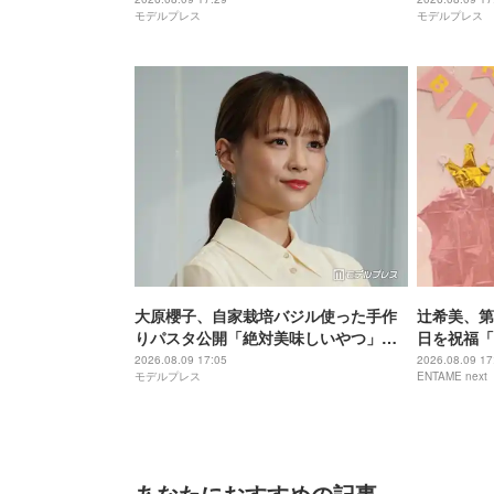
モデルプレス
モデルプレス
なアイデア」と反響
て豪華」「
い」
大原櫻子、自家栽培バジル使った手作
辻希美、第
りパスタ公開「絶対美味しいやつ」
日を祝福「
「センス良すぎる」と絶賛の声
当にありが
2026.08.09 17:05
2026.08.09 17
モデルプレス
ENTAME next
あなたにおすすめの記事