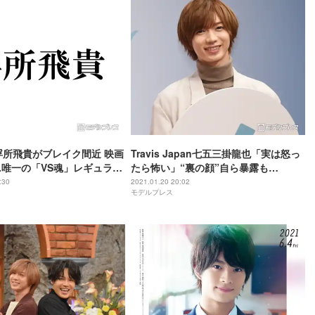
浮所飛貴がブレイク間近 映画
Travis Japan七五三掛龍也「実は怒っ
r.唯一の「VS魂」レギュラー
たら怖い」“裏の顔”自ら暴露も
フィール＞
SixTONES松村北斗が否定＜ライアー×
:30
2021.01.20 20:02
モデルプレス
ライアー＞