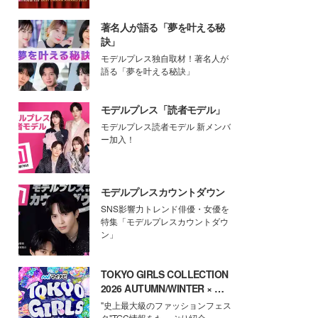
著名人が語る「夢を叶える秘
訣」
モデルプレス独自取材！著名人が
語る「夢を叶える秘訣」
モデルプレス「読者モデル」
モデルプレス読者モデル 新メンバ
ー加入！
モデルプレスカウントダウン
SNS影響力トレンド俳優・女優を
特集「モデルプレスカウントダウ
ン」
TOKYO GIRLS COLLECTION
2026 AUTUMN/WINTER × モ
デルプレス
"史上最大級のファッションフェス
タ"TGC情報をたっぷり紹介