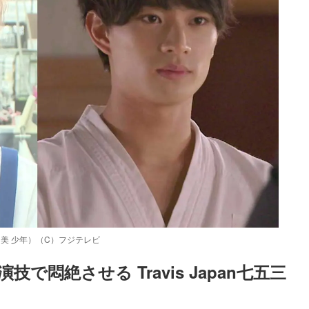
貴（美 少年）（C）フジテレビ
で悶絶させる Travis Japan七五三
Loaded
:
87.03%