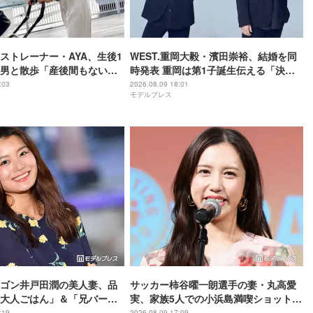
ストレーナー・AYA、生後1
WEST.重岡大毅・濱田崇裕、結婚を同
男と散歩「産後間もないと
時発表 重岡は第1子誕生伝える「決し
タイル」
て当たり前ではない、尊いものでし
:03
2026.08.09 18:01
モデルプレス
た」【全文】
ゴン井戸田潤の美人妻、品
サッカー柿谷曜一朗選手の妻・丸高愛
大人ごはん」＆「兄バーグ
実、家族5人での小浜島満喫ショット公
露に反響「ズラリと並んで
開「お揃いのお洋服可愛い」「美男美
:19
2026.08.09 17:09