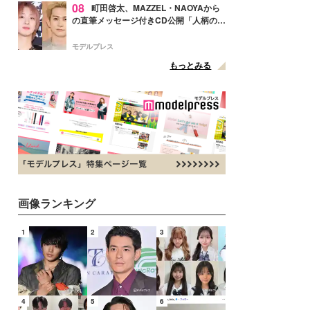
08
町田啓太、MAZZEL・NAOYAから
の直筆メッセージ付きCD公開「人柄の良
さがにじみ出てる」の声
モデルプレス
もっとみる
画像ランキング
1
2
3
4
5
6