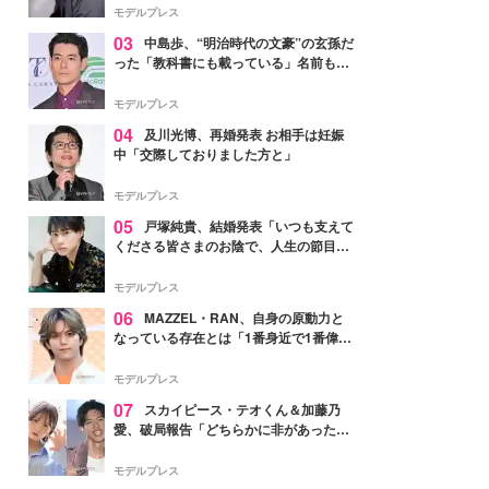
モデルプレス
03
中島歩、“明治時代の文豪”の玄孫だ
った「教科書にも載っている」名前も先
祖に由来
モデルプレス
04
及川光博、再婚発表 お相手は妊娠
中「交際しておりました方と」
モデルプレス
05
戸塚純貴、結婚発表「いつも支えて
くださる皆さまのお陰で、人生の節目を
迎えられること、心より感謝しておりま
す」【全文】
モデルプレス
06
MAZZEL・RAN、自身の原動力と
なっている存在とは「1番身近で1番偉大
な存在」
モデルプレス
07
スカイピース・テオくん＆加藤乃
愛、破局報告「どちらかに非があったわ
けではなく」2023年2月に交際発表
モデルプレス