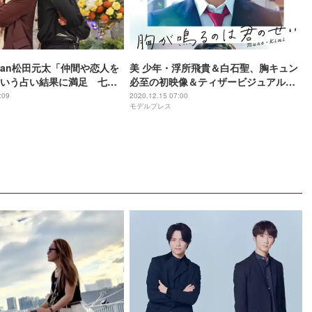
 Japan松田元太「仲間や恋人を
美 少年・浮所飛貴＆白石聖、胸キュン
いう占い結果に満足 七五
必至の初映像＆ティザービジュアル解
シンクロダンス
禁＜胸が鳴るのは君のせい＞
:09
2020.12.15 07:00
モデルプレス