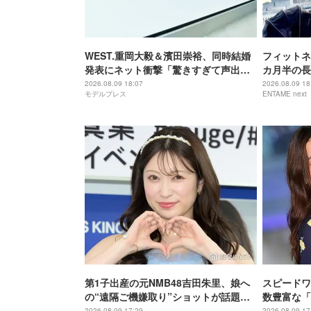
WEST.重岡大毅＆濱田崇裕、同時結婚
フィットネ
発表にネット衝撃「驚きすぎて声出
カ月半の長
た」「ダブルでおめでたい」グループ7
は思えぬス
2026.08.09 18:07
2026.08.09 18
モデルプレス
ENTAME next
人中4人が既婚者に
第1子出産の元NMB48吉田朱里、娘へ
スピードワ
の“遠隔ご機嫌取り”ショットが話題
数豊富な「
「顔が一生懸命で可愛すぎる」「素敵
ごはん」披
2026.08.09 17:29
2026.08.09 17