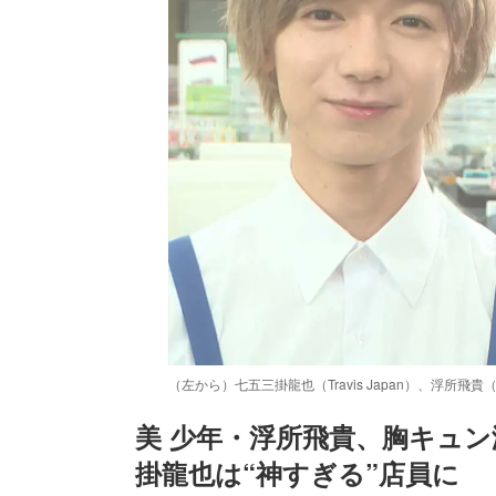
（左から）七五三掛龍也（Travis Japan）、浮所飛
美 少年・浮所飛貴、胸キュン演技
掛龍也は“神すぎる”店員に
/
Unmute