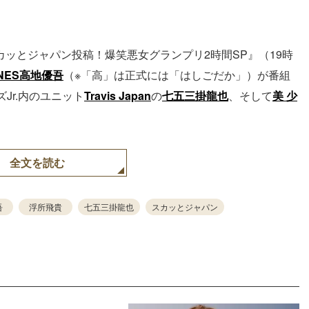
カッとジャパン投稿！爆笑悪女グランプリ2時間SP』（19時
NES
高地優吾
（※「高」は正式には「はしごだか」）が番組
Jr.内のユニット
Travis Japan
の
七五三掛龍也
、そして
美 少
全文を読む
吾
浮所飛貴
七五三掛龍也
スカッとジャパン