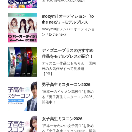
moxymillオーディション「to
the nex7」×モデルプレス
moxymill新メンバーオーディショ
ン「to the nex7」
ディズニープラスのおすすめ
作品をモデルプレスが紹介！
ディズニー作品はもちろん！ 国内
外の人気作がすべて見放題！
【PR】
男子高生ミスターコン2026
“日本一のイケメン高校生”を決め
る「男子高生ミスターコン2026」
開催中！
女子高生ミスコン2026
“日本一かわいい女子高生”を決め
る「女子高生ミスコン2026」開催