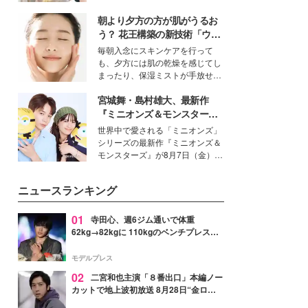
を集めています。メイクやファッ
朝より夕方の方が肌がうるお
ションの完成度を高めるベースと
して、“髪そのものの美しさ”に改
う？ 花王構築の新技術「ウォ
めて注目する人が増えている様
ーターキャプチャリングスキ
毎朝入念にスキンケアを行って
子。今回は、そんな憧れの艶やか
ン（捕水肌）」がスキンケア
も、夕方には肌の乾燥を感じてし
な髪を日常で叶える、美容好きの
の常識を変える予感
まったり、保湿ミストが手放せな
女性たちのヘアケア事情を紹介し
いという読者も多いのでは？そん
ます。
宮城舞・島村雄大、最新作
な美容の常識を大きく変える可能
性を秘めた、革新的な「Water
『ミニオンズ＆モンスター
Capturing Skin（ウォーターキャ
ズ』の魅力熱弁 ハチャメチャ
世界中で愛される「ミニオンズ」
プチャリングスキン：捕水肌）」
だけじゃない“友情と絆”に感
シリーズの最新作『ミニオンズ＆
技術を、花王が構築した。
動
モンスターズ』が8月7日（金）に
公開。モデルプレスでは、“大のミ
ニオン好き”という共通点を持つモ
ニュースランキング
デルの宮城舞と島村雄大の特別対
談をお届け！それぞれの視点か
ら、今作ならではの魅力や予想外
01
寺田心、週6ジム通いで体重
の感動をもたらす奥深いストーリ
62kg→82kgに 110kgのベンチプレス持
ーについて熱く語り合ってもらっ
ち上げる姿披露「胸板の厚みすごい」
た。
「かっこいい」と反響
モデルプレス
02
二宮和也主演「８番出口」本編ノー
カットで地上波初放送 8月28日“金ロ
ー”枠