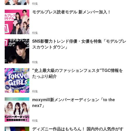
特集
モデルプレス読者モデル 新メンバー加入！
特集
SNS影響力トレンド俳優・女優を特集「モデルプレ
スカウントダウン」
特集
"史上最大級のファッションフェスタ"TGC情報を
たっぷり紹介
特集
moxymill新メンバーオーディション「to the
nex7」
特集
ディズニー作品はもちろん！ 国内外の人気作がす