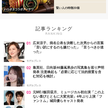
賢い人の特徴20個
ハリポタコラボドーナツ
記事ランキング
RANKING
01
広末涼子、病名公表を決断した次男からの言葉
「言い訳にするのも嫌だった」「言うべきか迷
った」
モデルプレス
02
集英社、日向坂46藤嶌果歩の写真集を巡り声明
発表 注意喚起も「必要に応じて法的措置を含
む対応を検討」
モデルプレス
03
元ME:I飯田栞月、ミュージカル初出演「この上
ない喜びとともに大変光栄」4年ぶり上演「フ
ァントム」城田優らキャスト発表