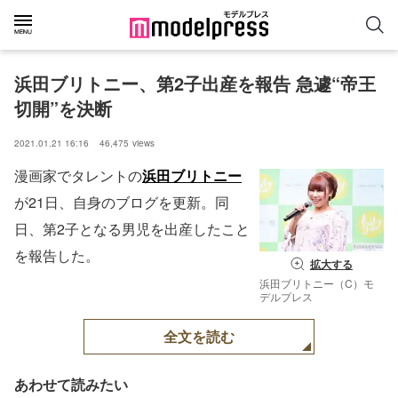
浜田ブリトニー、第2子出産を報告 急遽“帝王
切開”を決断
2021.01.21 16:16
46,475
views
漫画家でタレントの
浜田ブリトニー
が21日、自身のブログを更新。同
日、第2子となる男児を出産したこと
を報告した。
拡大する
浜田ブリトニー（C）モ
デルプレス
全文を読む
あわせて読みたい