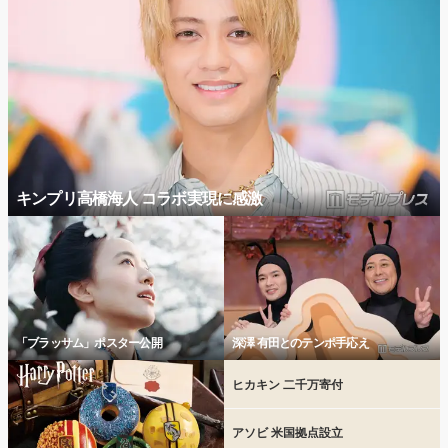
キンプリ高橋海人 コラボ実現に感激
「ブラッサム」ポスター公開
深澤 有田とのテンポ手応え
ヒカキン 二千万寄付
アソビ 米国拠点設立