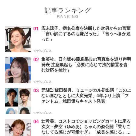
記事ランキング
RANKING
01
広末涼子、病名公表を決断した次男からの言葉
「言い訳にするのも嫌だった」「言うべきか迷
った」
モデルプレス
02
集英社、日向坂46藤嶌果歩の写真集を巡り声明
発表 注意喚起も「必要に応じて法的措置を含
む対応を検討」
モデルプレス
03
元ME:I飯田栞月、ミュージカル初出演「この上
ない喜びとともに大変光栄」4年ぶり上演「フ
ァントム」城田優らキャスト発表
モデルプレス
04
辻希美、コストコでショッピングカートに座る
次女・夢空（ゆめあ）ちゃんの姿公開「乗りこ
なしてる感じが可愛すぎ」「成長を感じる」の