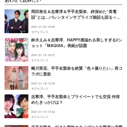
岡田将生＆志尊淳＆平手友梨奈、絆深めた“長電
話”とは…バレンタインサプライズ秘話も語る＜
「さんかく窓の外側は夜」インタビュー＞
2021.01.20 19:00
モデルプレス
鈴木えみ＆志尊淳、HAPPY感溢れる美しすぎる2シ
ョット「MAQUIA」表紙が話題
2021.01.19 19:07
モデルプレス
蜷川実花、平手友梨奈を絶賛「色々撮りたい」再コ
ラボに意欲
2021.01.19 13:06
モデルプレス
志尊淳、平手友梨奈とプライベートでも交流 仲深
めたきっかけは？
2021.01.19 10:52
モデルプレス