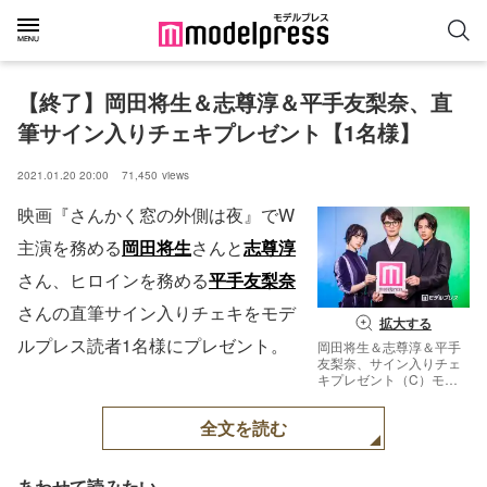
【終了】岡田将生＆志尊淳＆平手友梨奈、直
筆サイン入りチェキプレゼント【1名様】
2021.01.20 20:00
71,450
views
映画『さんかく窓の外側は夜』でW
主演を務める
岡田将生
さんと
志尊淳
さん、ヒロインを務める
平手友梨奈
さんの直筆サイン入りチェキをモデ
拡大する
ルプレス読者1名様にプレゼント。
岡田将生＆志尊淳＆平手
友梨奈、サイン入りチェ
キプレゼント（C）モデ
ルプレス
全文を読む
あわせて読みたい