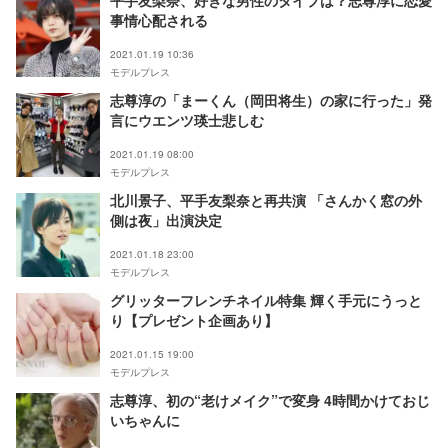
平手友梨奈、好きな男性のタイプは？志尊淳に恋愛
事情心配される
2021.01.19 10:36
モデルプレス
志尊淳の「まーくん（岡田将生）の家に行った」発
言にウエンツ瑛士悲しむ
2021.01.19 08:00
モデルプレス
北川景子、平手友梨奈と再共演 「さんかく窓の外
側は夜」出演決定
2021.01.18 23:00
モデルプレス
グリッターフレンチネイル特集 輝く手元にうっと
り【プレゼント企画あり】
2021.01.15 19:00
モデルプレス
志尊淳、初の“老けメイク”で変身 4時間かけておじ
いちゃんに