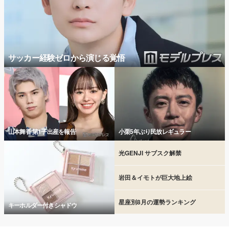
サッカー経験ゼロから演じる覚悟
山本舞香 第1子出産を報告
小栗5年ぶり民放レギュラー
光GENJI サブスク解禁
岩田＆イモトが巨大地上絵
星座別8月の運勢ランキング
キーホルダー付きシャドウ