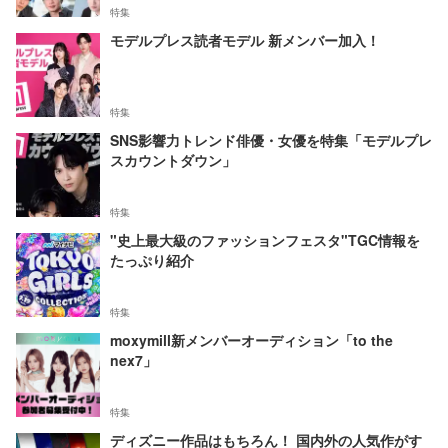
特集
モデルプレス読者モデル 新メンバー加入！
特集
SNS影響力トレンド俳優・女優を特集「モデルプレ
スカウントダウン」
特集
"史上最大級のファッションフェスタ"TGC情報を
たっぷり紹介
特集
moxymill新メンバーオーディション「to the
nex7」
特集
ディズニー作品はもちろん！ 国内外の人気作がす