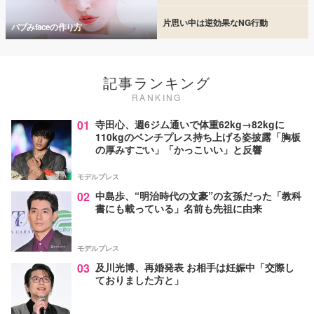
片思い中は逆効果なNG行動
バブみfaceの作り方
記事ランキング
RANKING
01
寺田心、週6ジム通いで体重62kg→82kgに
110kgのベンチプレス持ち上げる姿披露「胸板
の厚みすごい」「かっこいい」と反響
モデルプレス
02
中島歩、“明治時代の文豪”の玄孫だった「教科
書にも載っている」名前も先祖に由来
モデルプレス
03
及川光博、再婚発表 お相手は妊娠中「交際し
ておりました方と」