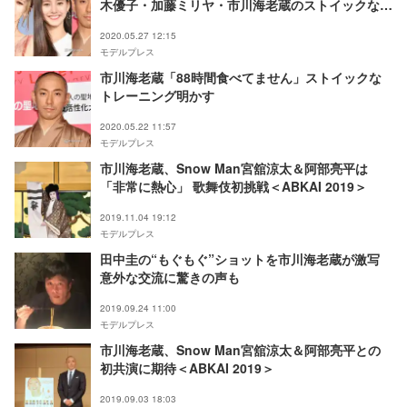
木優子・加藤ミリヤ・市川海老蔵のストイックな姿
勢に注目
2020.05.27 12:15
モデルプレス
市川海老蔵「88時間食べてません」ストイックな
トレーニング明かす
2020.05.22 11:57
モデルプレス
市川海老蔵、Snow Man宮舘涼太＆阿部亮平は
「非常に熱心」 歌舞伎初挑戦＜ABKAI 2019＞
2019.11.04 19:12
モデルプレス
田中圭の“もぐもぐ”ショットを市川海老蔵が激写
意外な交流に驚きの声も
2019.09.24 11:00
モデルプレス
市川海老蔵、Snow Man宮舘涼太＆阿部亮平との
初共演に期待＜ABKAI 2019＞
2019.09.03 18:03