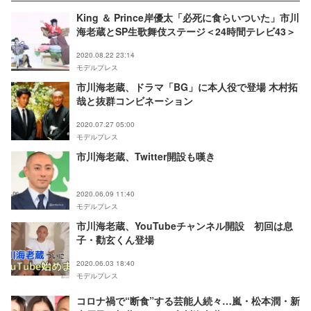
King ＆ Prince岸優太「必死に食らいついた」市川
海老蔵とSP生歌舞伎ステージ＜24時間テレビ43＞
2020.08.22 23:14
モデルプレス
市川海老蔵、ドラマ「BG」に本人役で登場 木村拓
哉と抜群コンビネーション
2020.07.27 05:00
モデルプレス
市川海老蔵、Twitter開設も嘆き
2020.06.09 11:40
モデルプレス
市川海老蔵、YouTubeチャンネル開設 初回は息
子・勸玄くん登場
2020.06.03 18:40
モデルプレス
コロナ禍で“断食”する芸能人続々…嵐・松本潤・新