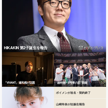
HIKAKIN 第2子誕生を報告
「VIVANT」違和感が話題
“超特急・8号車の日”登録
ボイメンが改名・契約終了
山崎怜奈が妊娠生報告