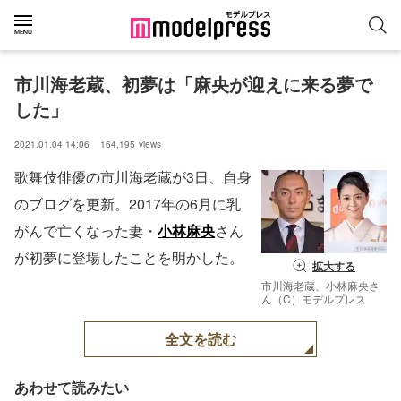
市川海老蔵、初夢は「麻央が迎えに来る夢で
した」
2021.01.04 14:06
164,195
views
歌舞伎俳優の市川海老蔵が3日、自身
のブログを更新。2017年の6月に乳
がんで亡くなった妻・
小林麻央
さん
が初夢に登場したことを明かした。
拡大する
市川海老蔵、小林麻央さ
ん（C）モデルプレス
全文を読む
あわせて読みたい