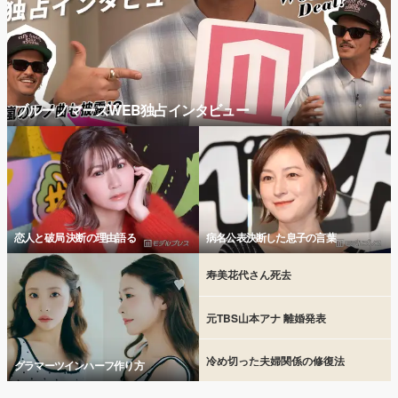
ブルーノマーズWEB独占インタビュー
恋人と破局 決断の理由語る
病名公表決断した息子の言葉
寿美花代さん死去
元TBS山本アナ 離婚発表
冷め切った夫婦関係の修復法
グラマーツインハーフ作り方