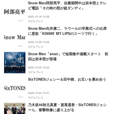
Snow Man阿部亮平、自粛期間中は岩本照とテレ
ビ電話「その時の照が超ダンディ」
2020.10.16 10:26
モデルプレス
Snow Man向井康二、ラウールの卒業式への出席
に意欲「KISSIN’ MY LIPSのスーツで行く」
2020.10.09 10:59
モデルプレス
Snow Man「anan」で短期集中連載スタート 初
回は岩本照が登場
2020.10.05 15:00
モデルプレス
SixTONESジェシー＆田中樹、お互いを褒め合う
2020.10.04 10:37
モデルプレス
乃木坂46秋元真夏・賀喜遥香・SixTONESジェシ
ーら、衝撃映像に盛り上がる