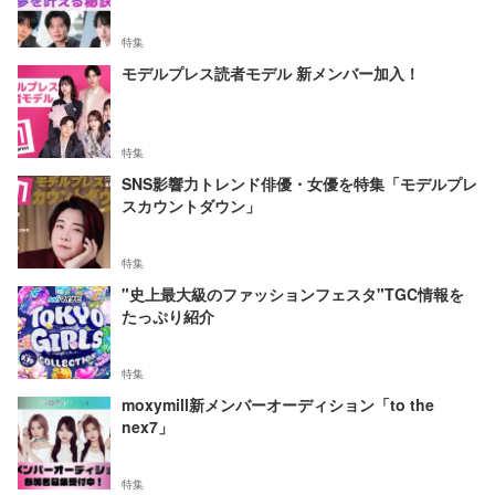
特集
モデルプレス読者モデル 新メンバー加入！
特集
SNS影響力トレンド俳優・女優を特集「モデルプレ
スカウントダウン」
特集
"史上最大級のファッションフェスタ"TGC情報を
たっぷり紹介
特集
moxymill新メンバーオーディション「to the
nex7」
特集