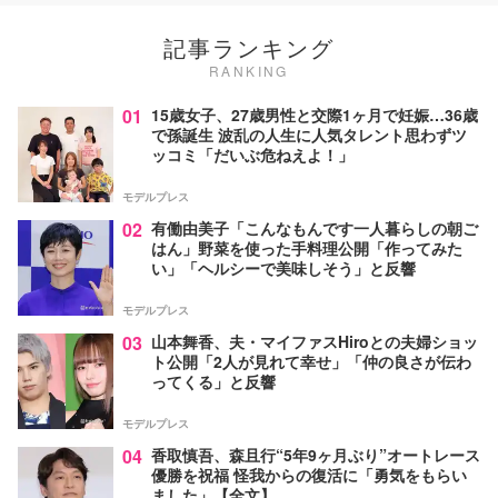
記事ランキング
RANKING
01
15歳女子、27歳男性と交際1ヶ月で妊娠…36歳
で孫誕生 波乱の人生に人気タレント思わずツ
ッコミ「だいぶ危ねえよ！」
モデルプレス
02
有働由美子「こんなもんです一人暮らしの朝ご
はん」野菜を使った手料理公開「作ってみた
い」「ヘルシーで美味しそう」と反響
モデルプレス
03
山本舞香、夫・マイファスHiroとの夫婦ショッ
ト公開「2人が見れて幸せ」「仲の良さが伝わ
ってくる」と反響
モデルプレス
04
香取慎吾、森且行“5年9ヶ月ぶり”オートレース
優勝を祝福 怪我からの復活に「勇気をもらい
ました」【全文】