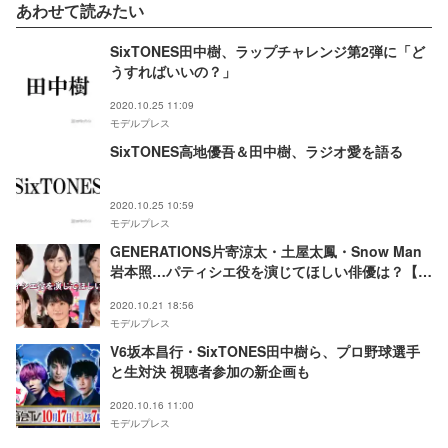
あわせて読みたい
SixTONES田中樹、ラップチャレンジ第2弾に「ど
うすればいいの？」
2020.10.25 11:09
モデルプレス
SixTONES高地優吾＆田中樹、ラジオ愛を語る
2020.10.25 10:59
モデルプレス
GENERATIONS片寄涼太・土屋太鳳・Snow Man
岩本照…パティシエ役を演じてほしい俳優は？【読
者アンケート結果】
2020.10.21 18:56
モデルプレス
V6坂本昌行・SixTONES田中樹ら、プロ野球選手
と生対決 視聴者参加の新企画も
2020.10.16 11:00
モデルプレス