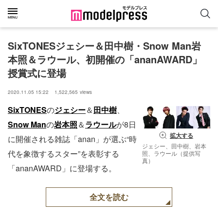
SixTONESジェシー＆田中樹・Snow Man岩
本照＆ラウール、初開催の「ananAWARD」
授賞式に登場
2020.11.05 15:22
1,522,565
views
SixTONES
の
ジェシー
＆
田中樹
、
Snow Man
の
岩本照
＆
ラウール
が8日
拡大する
に開催される雑誌「anan」が選ぶ“時
ジェシー、田中樹、岩本
代を象徴するスター”を表彰する
照、ラウール（提供写
真）
「ananAWARD」に登場する。
全文を読む