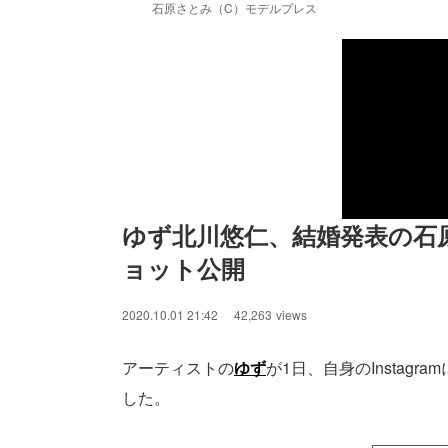
石原さとみ（C）モデルプレス
ゆず北川悠仁、結婚発表の石
ョット公開
2020.10.01 21:42
42,263
views
アーティストの
ゆず
が1日、自身のInstag
した。