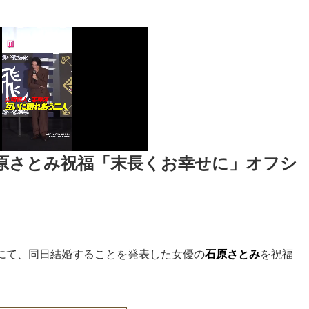
原さとみ祝福「末長くお幸せに」オフシ
ramにて、同日結婚することを発表した女優の
石原さとみ
を祝福