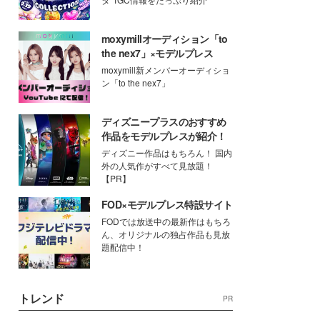
moxymillオーディション「to
the nex7」×モデルプレス
moxymill新メンバーオーディショ
ン「to the nex7」
ディズニープラスのおすすめ
作品をモデルプレスが紹介！
ディズニー作品はもちろん！ 国内
外の人気作がすべて見放題！
【PR】
FOD×モデルプレス特設サイト
FODでは放送中の最新作はもちろ
ん、オリジナルの独占作品も見放
題配信中！
トレンド
PR