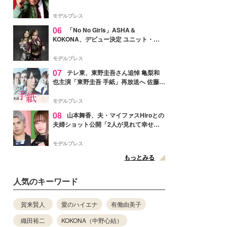
メンバー紹介映像解禁 各キャラクター象
徴する“謎のキーワード”も
モデルプレス
06
「No No Girls」ASHA＆
KOKONA、デビュー決定 ユニット・
TAKARAとしてセルフプロデュース楽曲
リリースへ
モデルプレス
07
テレ東、東野圭吾さん追悼 亀梨和
也主演「東野圭吾 手紙」再放送へ 佐藤隆
太・本田翼・中村倫也ら出演
モデルプレス
08
山本舞香、夫・マイファスHiroとの
夫婦ショット公開「2人が見れて幸せ」
「仲の良さが伝わってくる」と反響
モデルプレス
もっとみる
人気のキーワード
賀来賢人
愛のハイエナ
有働由美子
織田裕二
KOKONA（中野心結）