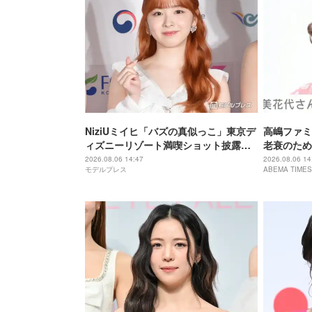
NiziUミイヒ「バズの真似っこ」東京デ
高嶋ファミ
ィズニーリゾート満喫ショット披露
老衰のため
「天使のように可愛い」「隠しきれな
で大女優 
2026.08.06 14:47
2026.08.06 14
モデルプレス
ABEMA TIMES
いオーラ」の声
息子・高嶋