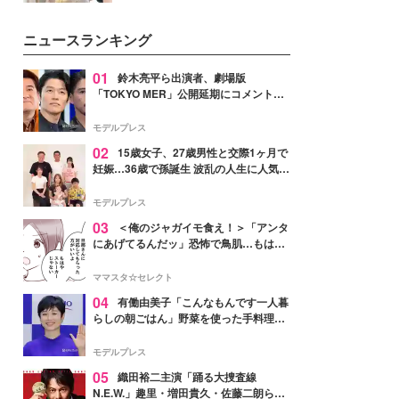
を集めています。メイクやファッ
ションの完成度を高めるベースと
ニュースランキング
して、“髪そのものの美しさ”に改
めて注目する人が増えている様
子。今回は、そんな憧れの艶やか
01
鈴木亮平ら出演者、劇場版
な髪を日常で叶える、美容好きの
「TOKYO MER」公開延期にコメント
女性たちのヘアケア事情を紹介し
「現実のヒーローたちにチームMERから
ます。
最大の敬意とエールを」
モデルプレス
02
15歳女子、27歳男性と交際1ヶ月で
妊娠…36歳で孫誕生 波乱の人生に人気タ
レント思わずツッコミ「だいぶ危ねえ
よ！」
モデルプレス
03
＜俺のジャガイモ食え！＞「アンタ
にあげてるんだッ」恐怖で鳥肌…もはや
ストーカー？【第3話まんが】
ママスタ☆セレクト
04
有働由美子「こんなもんです一人暮
らしの朝ごはん」野菜を使った手料理公
開「作ってみたい」「ヘルシーで美味し
そう」と反響
モデルプレス
05
織田裕二主演「踊る大捜査線
N.E.W.」趣里・増田貴久・佐藤二朗ら新