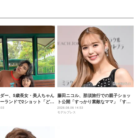
ダー、5歳長女・美人ちゃん
藤田ニコル、那須旅行での親子ショッ
ーランドで2ショット「どん
ト公開「すっかり素敵なママ」「すっ
になりますね」
ぽり収まってて可愛すぎる」と反響
:03
2026.08.06 14:53
モデルプレス