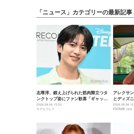
「ニュース」カテゴリーの最新記事
志尊淳、鍛え上げられた筋肉際立つタ
アレクサン
ンクトップ姿にファン歓喜「ギャップ
とディズニ
がすごい」「破壊力すごい」
どんきれい
2026.08.06 15:03
2026.08.06 15
モデルプレス
ENTAME next