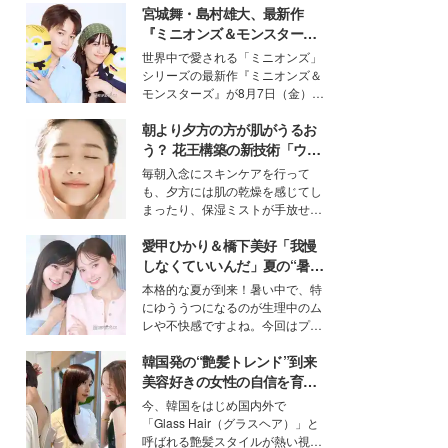
宮城舞・島村雄大、最新作
『ミニオンズ＆モンスター
ズ』の魅力熱弁 ハチャメチャ
世界中で愛される「ミニオンズ」
だけじゃない“友情と絆”に感
シリーズの最新作『ミニオンズ＆
動
モンスターズ』が8月7日（金）に
公開。モデルプレスでは、“大のミ
朝より夕方の方が肌がうるお
ニオン好き”という共通点を持つモ
デルの宮城舞と島村雄大の特別対
う？ 花王構築の新技術「ウォ
談をお届け！それぞれの視点か
ーターキャプチャリングスキ
毎朝入念にスキンケアを行って
ら、今作ならではの魅力や予想外
ン（捕水肌）」がスキンケア
も、夕方には肌の乾燥を感じてし
の感動をもたらす奥深いストーリ
の常識を変える予感
まったり、保湿ミストが手放せな
ーについて熱く語り合ってもらっ
いという読者も多いのでは？そん
た。
愛甲ひかり＆橋下美好「我慢
な美容の常識を大きく変える可能
性を秘めた、革新的な「Water
しなくていいんだ」夏の“暑さ
Capturing Skin（ウォーターキャ
対策”の新しい選択肢とは？
本格的な夏が到来！暑い中で、特
プチャリングスキン：捕水肌）」
にゆううつになるのが生理中のム
技術を、花王が構築した。
レや不快感ですよね。今回はプラ
イベートでも仲良しで旅行好きな
韓国発の“艶髪トレンド”到来
モデル・愛甲ひかりさんと橋下美
好さんを迎えて本音で女子会トー
美容好きの女性の自信を育む
ク。猛暑のお出かけを快適に過ご
「ヘアケア事情」って？
今、韓国をはじめ国内外で
すヒントや、2人が感動した夏の
「Glass Hair（グラスヘア）」と
生理の新常識にも迫りました。
呼ばれる艶髪スタイルが熱い視線