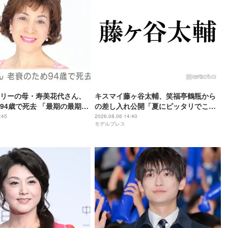
リーの母・寿美花代さん、
キスマイ藤ヶ谷太輔、笑福亭鶴瓶から
94歳で死去 「最期の最期ま
の差し入れ公開「夏にピッタリでこれ
寿美花代だった母でした」と
は嬉しい」「豪華すぎる」
:45
2026.08.06 14:40
モデルプレス
政宏がコメント