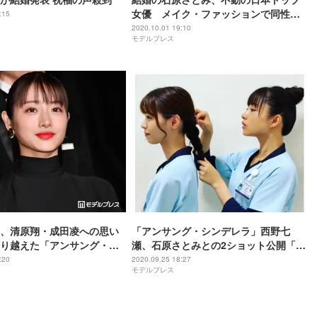
女優 メイク・ファッションで同性か
:15
らも圧倒的支持＜略歴＞
2020.10.01 19:10
モデルプレス
、清原翔・成田凌への思い
「アンサング・シンデレラ」西野七
り越えた「アンサング・シ
瀬、石原さとみとの2ショット公開「自
に感謝つづる
慢の先輩」
:20
2020.09.25 18:27
モデルプレス