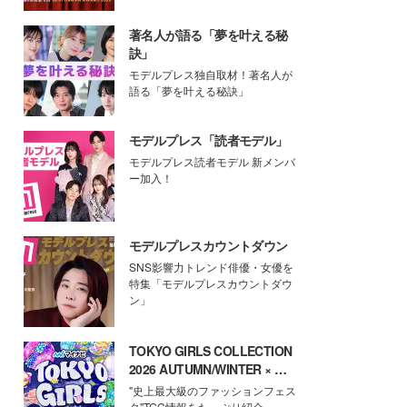
著名人が語る「夢を叶える秘
訣」
モデルプレス独自取材！著名人が
語る「夢を叶える秘訣」
モデルプレス「読者モデル」
モデルプレス読者モデル 新メンバ
ー加入！
モデルプレスカウントダウン
SNS影響力トレンド俳優・女優を
特集「モデルプレスカウントダウ
ン」
TOKYO GIRLS COLLECTION
2026 AUTUMN/WINTER × モ
デルプレス
"史上最大級のファッションフェス
タ"TGC情報をたっぷり紹介