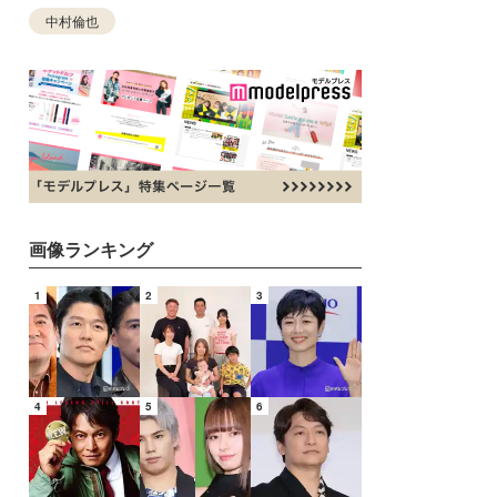
中村倫也
画像ランキング
1
2
3
4
5
6