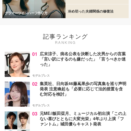
冷め切った夫婦関係の修復法
グラマーツインハーフ作り方
記事ランキング
RANKING
01
広末涼子、病名公表を決断した次男からの言葉
「言い訳にするのも嫌だった」「言うべきか迷
った」
モデルプレス
02
集英社、日向坂46藤嶌果歩の写真集を巡り声明
発表 注意喚起も「必要に応じて法的措置を含
む対応を検討」
モデルプレス
03
元ME:I飯田栞月、ミュージカル初出演「この上
ない喜びとともに大変光栄」4年ぶり上演「フ
ァントム」城田優らキャスト発表