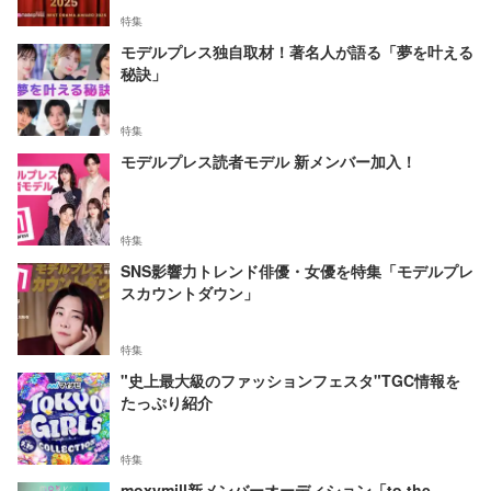
特集
モデルプレス独自取材！著名人が語る「夢を叶える
秘訣」
特集
モデルプレス読者モデル 新メンバー加入！
特集
SNS影響力トレンド俳優・女優を特集「モデルプレ
スカウントダウン」
特集
"史上最大級のファッションフェスタ"TGC情報を
たっぷり紹介
特集
moxymill新メンバーオーディション「to the