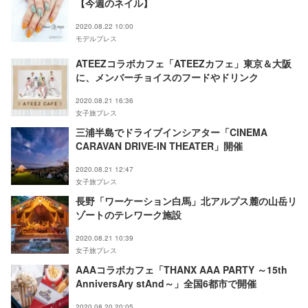
【今週のネイル】
2020.08.22 10:00
モデルプレス
ATEEZコラボカフェ「ATEEZカフェ」東京＆大阪
に、メンバーチョイスのフードやドリンク
2020.08.21 16:36
女子旅プレス
三浦半島でドライブインシアター「CINEMA
CARAVAN DRIVE-IN THEATER」開催
2020.08.21 12:47
女子旅プレス
長野「ワーケーション白馬」北アルプス麓の山岳リ
ゾートのテレワーク施設
2020.08.21 10:39
女子旅プレス
AAAコラボカフェ「THANX AAA PARTY ～15th
AnniversAry stAnd～」全国6都市で開催
2020.08.20 20:05