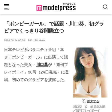
「ボンビーガール」で話題・川口葵、初グラ
ビアでくっきり谷間際立つ
2020.08.24 05:00
960,128
views
日本テレビ系バラエティ番組「幸
せ！ボンビーガール」に出演して話
題となった美女・
川口葵
が「週刊プ
レイボーイ」36号（24日発売）に登
場。初めてのグラビアを披露した。
拡大する
川口葵（C）細居幸次郎
／週刊プレイボーイ