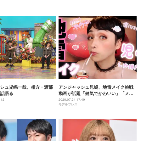
シュ児嶋一哉、相方・渡部
アンジャッシュ児嶋、地雷メイク挑戦
話語る
動画が話題「健気でかわいい」「メイ
ク上手い」
:12
2020.07.24 17:49
モデルプレス