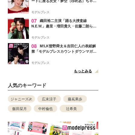
ートに座る次女・夢空（ゆめあ）ちゃん
の姿公開「乗りこなしてる感じが可愛す
ぎ」「成長を感じる」の声
モデルプレス
07
織田裕二主演「踊る大捜査線
N.E.W.」趣里・増田貴久・佐藤二朗ら新
メンバー紹介映像解禁 各キャラクター象
徴する“謎のキーワード”も
モデルプレス
08
M!LK曽野舜太＆吉田仁人の表紙解
禁「モデルプレスカウントダウンマガジ
ン」巻頭に登場
モデルプレス
もっとみる
人気のキーワード
ジャニーズJr.
広末涼子
藤嶌果歩
飯田栞月
中村倫也
辻希美