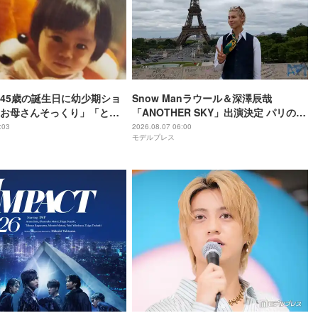
45歳の誕生日に幼少期ショ
Snow Manラウール＆深澤辰哉
お母さんそっくり」「とん
「ANOTHER SKY」出演決定 パリの所
わいい」
属事務所・祖父母と通った武蔵小山…
:03
2026.08.07 06:00
モデルプレス
それぞれの思い出の地へ