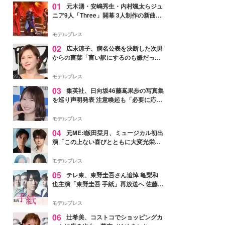
01
元木湧・安嶋秀生・内村颯太らジュ
ニア9人「Three」開幕 3人制作の新曲＆
手描きセットに込めた想い「もっと前に
進んで夢を掴みたい」【ゲネプロレポ】
モデルプレス
02
広末涼子、病名公表を決断した次男
からの言葉「言い訳にするのも嫌だっ
た」「言うべきか迷った」
モデルプレス
03
集英社、日向坂46藤嶌果歩の写真集
を巡り声明発表 注意喚起も「必要に応じ
て法的措置を含む対応を検討」
モデルプレス
04
元ME:I飯田栞月、ミュージカル初出
演「この上ない喜びとともに大変光栄」
4年ぶり上演「ファントム」城田優らキ
ャスト発表
モデルプレス
05
テレ東、東野圭吾さん追悼 亀梨和
也主演「東野圭吾 手紙」再放送へ 佐藤隆
太・本田翼・中村倫也ら出演
モデルプレス
06
辻希美、コストコでショッピングカ