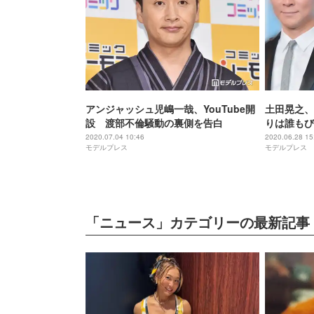
アンジャッシュ児嶋一哉、YouTube開
土田晃之、
設 渡部不倫騒動の裏側を告白
りは誰もび
のやり取り
2020.07.04 10:46
2020.06.28 15
モデルプレス
モデルプレス
「ニュース」カテゴリーの最新記事