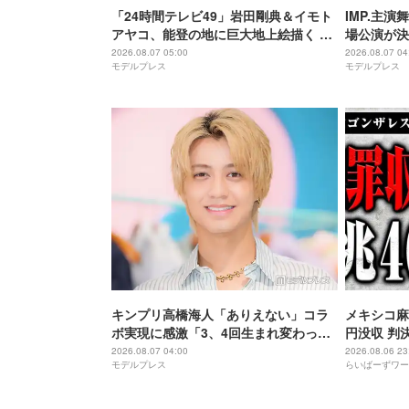
「24時間テレビ49」岩田剛典＆イモト
IMP.主演
アヤコ、能登の地に巨大地上絵描く 完
場公演が決
成披露にはサプライズアーティストも
アップ
2026.08.07 05:00
2026.08.07 04
モデルプレス
モデルプレス
登場予定
キンプリ高橋海人「ありえない」コラ
メキシコ麻
ボ実現に感激「3、4回生まれ変わって
円没収 判
もできない」
2026.08.07 04:00
2026.08.06 23
モデルプレス
らいばーずワー