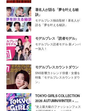
著名人が語る「夢を叶える秘
訣」
モデルプレス独自取材！著名人が
語る「夢を叶える秘訣」
モデルプレス「読者モデル」
モデルプレス読者モデル 新メンバ
ー加入！
モデルプレスカウントダウン
SNS影響力トレンド俳優・女優を
特集「モデルプレスカウントダウ
ン」
TOKYO GIRLS COLLECTION
2026 AUTUMN/WINTER × モ
デルプレス
"史上最大級のファッションフェス
タ"TGC情報をたっぷり紹介