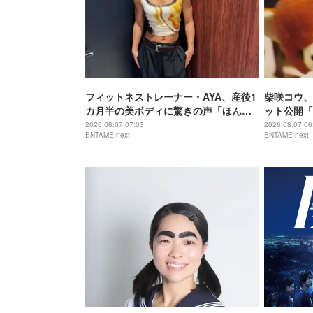
フィットネストレーナー・AYA、産後1
柴咲コウ、
カ月半の美ボディに驚きの声「ほんと
ット公開「
に出産したのー？」
でもなくか
2026.08.07 07:03
2026.08.07 06
ENTAME next
ENTAME next