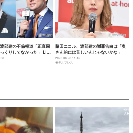
渡部建の不倫報道「正直周
藤田ニコル、渡部建の謝罪告白は「奥
っくりしてなかった」 LINE
さん的には苦しいんじゃないかな」
も明かす
:38
2020.06.28 11:45
モデルプレス