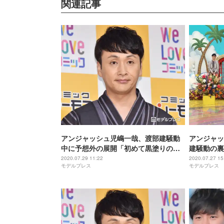
関連記事
アンジャッシュ児嶋一哉、渡部建騒動
アンジャッ
中に予想外の展開「初めて黒塗りのワ
建騒動の裏
ゴン車で…」
2020.07.29 11:22
2020.07.27 15
モデルプレス
モデルプレス