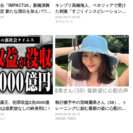
舞台「IMPACT26」新橋演舞
キンプリ高橋海人、ベネツィアで受け
定 新たな演出を加えパワー
た刺激「すごくインスピレーション溢
れる街」
:00
2026.08.07 04:00
モデルプレス
薬王、犯罪収益2兆4000億
執行猶予中の宮崎麗果さん（38）、ト
決は仮釈放なしの終身刑に！
レーニングに励む最新の姿に心配の声
「痩せ過ぎ」「なんだか痛々しい…」
:00
2026.08.06 22:15
ルド
ABEMA TIMES