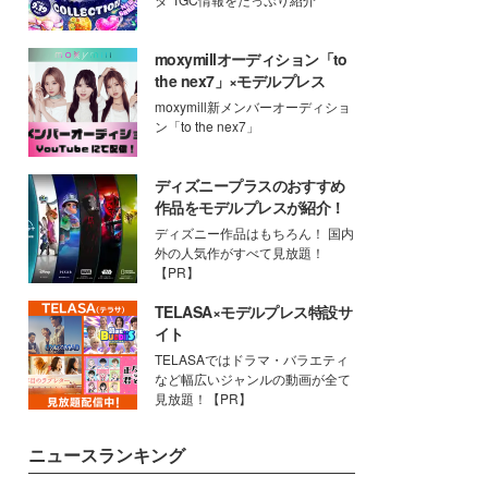
moxymillオーディション「to
the nex7」×モデルプレス
moxymill新メンバーオーディショ
ン「to the nex7」
ディズニープラスのおすすめ
作品をモデルプレスが紹介！
ディズニー作品はもちろん！ 国内
外の人気作がすべて見放題！
【PR】
TELASA×モデルプレス特設サ
イト
TELASAではドラマ・バラエティ
など幅広いジャンルの動画が全て
見放題！【PR】
ニュースランキング