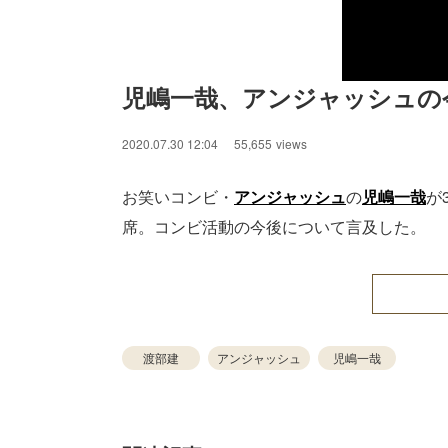
児嶋一哉、アンジャッシュの
2020.07.30 12:04
55,655
views
お笑いコンビ・
アンジャッシュ
の
児嶋一哉
が
席。コンビ活動の今後について言及した。
渡部建
アンジャッシュ
児嶋一哉