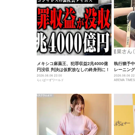
メキシコ麻薬王、犯罪収益2兆4000億
執行猶予中
円没収 判決は仮釈放なしの終身刑に！
レーニング
「痩せ過ぎ
2026.08.06 23:00
2026.08.06 22
らいばーずワールド
ABEMA TIMES