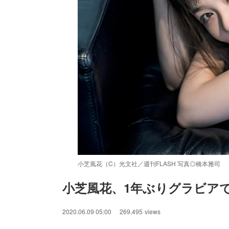
小芝風花（C）光文社／週刊FLASH 写真◎橋本雅司
小芝風花、1年ぶりグラビアで
2020.06.09 05:00
269,495
views