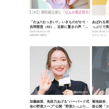
「わぁ!!おっきい!!」いきものがかり・
あばれる君
吉岡聖恵（42）、近影に驚きの声「な
っぷりで美
にこれ…大好き」「なんか親近感が」
が出てそう
2026.08.06 21:45
2026.08.06 21
ABEMA TIMES
モデルプレス
加藤綾菜、免疫力あげる“ハーバード式
菊地姫奈、
命の野菜スープ”公開「野菜たっぷりで
姿公開「ス