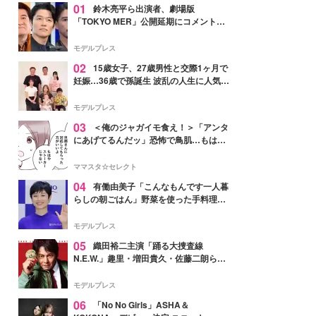
01
鈴木亮平ら出演者、劇場版
「TOKYO MER」公開延期にコメント
「現実のヒーローたちにチームMERから
最大の敬意とエールを」
モデルプレス
02
15歳女子、27歳男性と交際1ヶ月で
妊娠…36歳で孫誕生 波乱の人生に人気タ
レント思わずツッコミ「だいぶ危ねえ
よ！」
モデルプレス
03
＜俺のジャガイモ食え！＞「アンタ
にあげてるんだッ」恐怖で鳥肌…もはや
ストーカー？【第3話まんが】
ママスタ☆セレクト
04
有働由美子「こんなもんです一人暮
らしの朝ごはん」野菜を使った手料理公
開「作ってみたい」「ヘルシーで美味し
そう」と反響
モデルプレス
05
織田裕二主演「踊る大捜査線
N.E.W.」趣里・増田貴久・佐藤二朗ら新
メンバー紹介映像解禁 各キャラクター象
徴する“謎のキーワード”も
モデルプレス
06
「No No Girls」ASHA＆