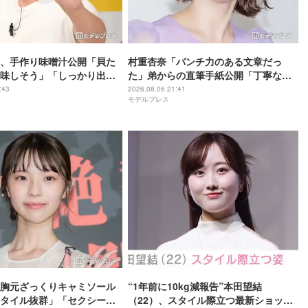
、手作り味噌汁公開「貝た
村重杏奈「パンチ力のある文章だっ
味しそう」「しっかり出汁
た」弟からの直筆手紙公開「丁寧な
」の声
字」「読みやすい」と反響
:43
2026.08.06 21:41
モデルプレス
胸元ざっくりキャミソール
“1年前に10kg減報告”本田望結
タイル抜群」「セクシーす
（22）、スタイル際立つ最新ショット