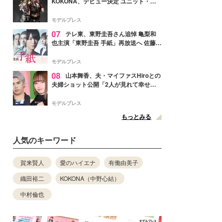
KOKONA、デビュー決定 ユニット・
TAKARAとしてセルフプロデュース楽曲
リリースへ
モデルプレス
07
テレ東、東野圭吾さん追悼 亀梨和
也主演「東野圭吾 手紙」再放送へ 佐藤隆
太・本田翼・中村倫也ら出演
モデルプレス
08
山本舞香、夫・マイファスHiroとの
夫婦ショット公開「2人が見れて幸せ」
「仲の良さが伝わってくる」と反響
モデルプレス
もっとみる
人気のキーワード
賀来賢人
愛のハイエナ
有働由美子
織田裕二
KOKONA（中野心結）
中村倫也