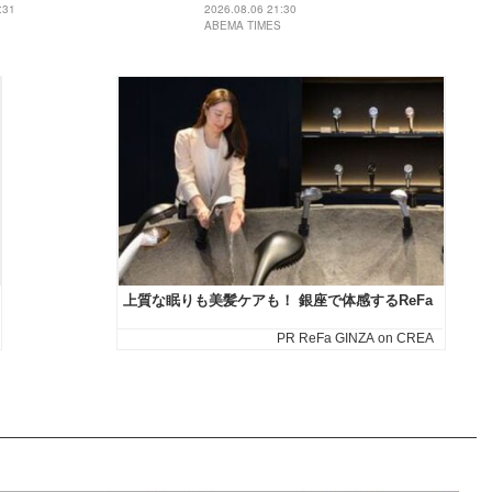
題
に反響「痩せた？」「ミトちゃんに似
:31
2026.08.06 21:30
ABEMA TIMES
てきた」