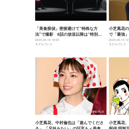
「美食探偵」密接避けて“特殊な方
小芝風花の
法”で撮影 6話の放送以降は“特別
で「最強」
編”へ
＞
2020.05.16 18:00
2020.05.15 12
モデルプレス
モデルプレス
小芝風花、中村倫也は「遊んでくださ
小芝風花、
る」 「兄妹みたい」の証言も＜美食探
探偵 明智