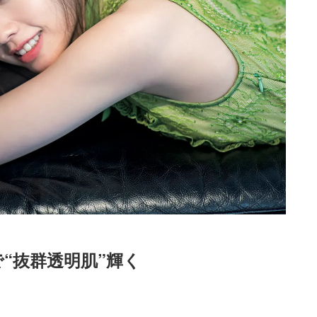
“抜群透明肌”輝く