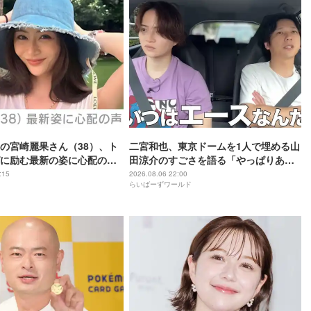
の宮崎麗果さん（38）、ト
二宮和也、東京ドームを1人で埋める山
に励む最新の姿に心配の声
田涼介のすごさを語る「やっぱりあい
」「なんだか痛々しい…」
つはエース」
:15
2026.08.06 22:00
らいばーずワールド