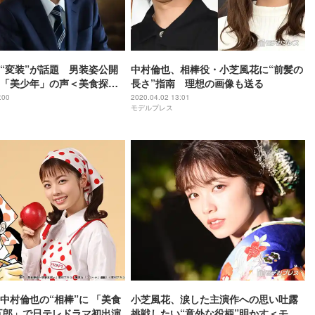
“変装”が話題 男装姿公開
中村倫也、相棒役・小芝風花に“前髪の
「美少年」の声＜美食探偵
長さ”指南 理想の画像も送る
:00
2020.04.02 13:01
モデルプレス
中村倫也の“相棒”に 「美食
小芝風花、涙した主演作への思い吐露
五郎」で日テレドラマ初出演
挑戦したい“意外な役柄”明かす＜モデ