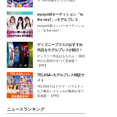
moxymillオーディション「to
the nex7」×モデルプレス
moxymill新メンバーオーディショ
ン「to the nex7」
ディズニープラスのおすすめ
作品をモデルプレスが紹介！
ディズニー作品はもちろん！ 国内
外の人気作がすべて見放題！
【PR】
TELASA×モデルプレス特設サ
イト
TELASAではドラマ・バラエティ
など幅広いジャンルの動画が全て
見放題！【PR】
ニュースランキング