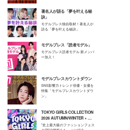
著名人が語る「夢を叶える秘
訣」
モデルプレス独自取材！著名人が
語る「夢を叶える秘訣」
モデルプレス「読者モデル」
モデルプレス読者モデル 新メンバ
ー加入！
モデルプレスカウントダウン
SNS影響力トレンド俳優・女優を
特集「モデルプレスカウントダウ
ン」
TOKYO GIRLS COLLECTION
2026 AUTUMN/WINTER × モ
デルプレス
"史上最大級のファッションフェス
タ"TGC情報をたっぷり紹介