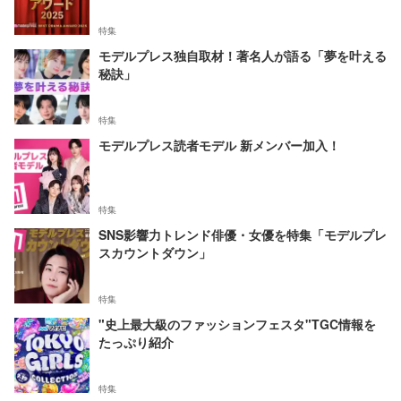
特集
モデルプレス独自取材！著名人が語る「夢を叶える
秘訣」
特集
モデルプレス読者モデル 新メンバー加入！
特集
SNS影響力トレンド俳優・女優を特集「モデルプレ
スカウントダウン」
特集
"史上最大級のファッションフェスタ"TGC情報を
たっぷり紹介
特集