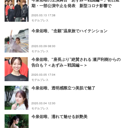
期・一部公演中止を発表 新型コロナ影響で
2020.03.13 17:38
モデルプレス
今泉佑唯、“念願”温泉旅でハイテンション
2020.03.09 08:00
モデルプレス
今泉佑唯、“座長ぶり”絶賛される 瀬戸利樹からの
告白も？＜あずみ～戦国編～＞
2020.03.05 17:04
モデルプレス
今泉佑唯、透明感際立つ美肌で魅了
2020.03.04 12:00
モデルプレス
今泉佑唯、濡れて魅せる妖艶美