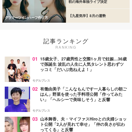
初の海外単独ライブ決定
【九星気学】8月の運勢
グラマーツインハーフ作り方
記事ランキング
RANKING
01
15歳女子、27歳男性と交際1ヶ月で妊娠…36歳
で孫誕生 波乱の人生に人気タレント思わずツ
ッコミ「だいぶ危ねえよ！」
モデルプレス
02
有働由美子「こんなもんです一人暮らしの朝ご
はん」野菜を使った手料理公開「作ってみた
い」「ヘルシーで美味しそう」と反響
モデルプレス
03
山本舞香、夫・マイファスHiroとの夫婦ショッ
ト公開「2人が見れて幸せ」「仲の良さが伝わ
ってくる」と反響