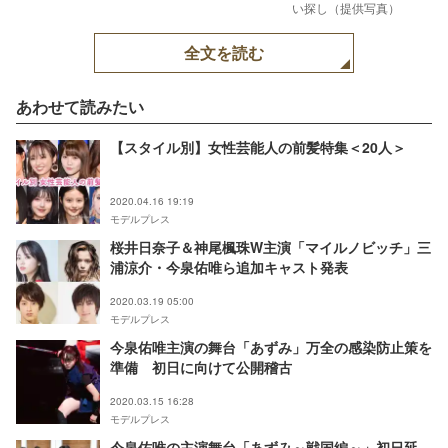
い探し（提供写真）
全文を読む
あわせて読みたい
【スタイル別】女性芸能人の前髪特集＜20人＞
2020.04.16 19:19
モデルプレス
桜井日奈子＆神尾楓珠W主演「マイルノビッチ」三
浦涼介・今泉佑唯ら追加キャスト発表
2020.03.19 05:00
モデルプレス
今泉佑唯主演の舞台「あずみ」万全の感染防止策を
準備 初日に向けて公開稽古
2020.03.15 16:28
モデルプレス
今泉佑唯の主演舞台「あずみ～戦国編～」初日延