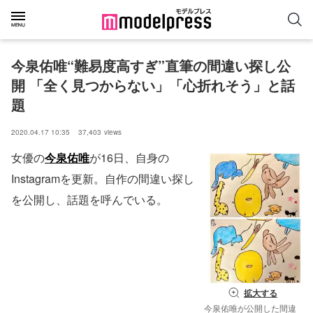
今泉佑唯“難易度高すぎ”直筆の間違い探し公
開 「全く見つからない」「心折れそう」と話
題
2020.04.17 10:35
37,403
views
女優の
今泉佑唯
が16日、自身の
Instagramを更新。自作の間違い探し
を公開し、話題を呼んでいる。
拡大する
今泉佑唯が公開した間違