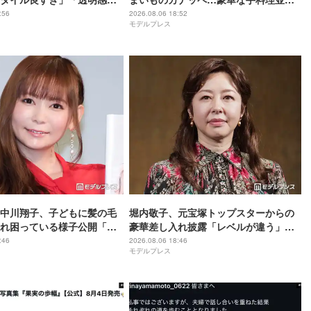
の声
食卓公開「全部美味しそう」「盛り付
:56
2026.08.06 18:52
モデルプレス
けがおしゃれ」と絶賛の声
中川翔子、子どもに髪の毛
堀内敬子、元宝塚トップスターからの
れ困っている様子公開「マ
豪華差し入れ披露「レベルが違う」
」「乱れっぷりに笑った」
「これは嬉しすぎる」と反響
:46
2026.08.06 18:46
モデルプレス