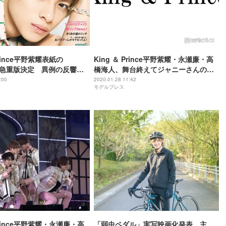
Prince平野紫耀表紙の
King ＆ Prince平野紫耀・永瀬廉・高
」緊急重版決定 異例の反響で
橋海人、舞台終えてジャニーさんの採
える
点予想「みんな0点」その理由は？
:00
2020.01.28 11:42
モデルプレス
 Prince平野紫耀・永瀬廉・高
「弱虫ペダル」実写映画化発表 主