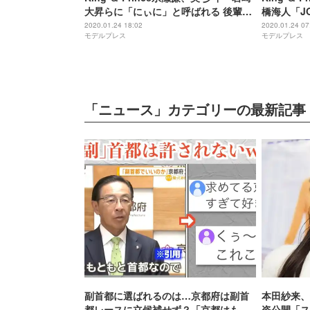
大昇らに「にぃに」と呼ばれる 後輩と
橋海人「JO
のエピソード明かす
に密着
2020.01.24 18:02
2020.01.24 07
モデルプレス
モデルプレス
「ニュース」カテゴリーの最新記事
副首都に選ばれるのは…京都府は副首
本田紗来、
都レースに立候補せず？「京都はもと
姿公開「ス