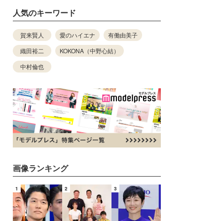
人気のキーワード
賀来賢人
愛のハイエナ
有働由美子
織田裕二
KOKONA（中野心結）
中村倫也
画像ランキング
1
2
3