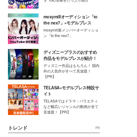
moxymillオーディション「to
the nex7」×モデルプレス
moxymill新メンバーオーディショ
ン「to the nex7」
ディズニープラスのおすすめ
作品をモデルプレスが紹介！
ディズニー作品はもちろん！ 国内
外の人気作がすべて見放題！
【PR】
TELASA×モデルプレス特設サ
イト
TELASAではドラマ・バラエティ
など幅広いジャンルの動画が全て
見放題！【PR】
トレンド
PR