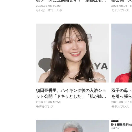
もと首都」
増してる」
2026.08.06 19:00
2026.08.06 18
らいばーずワールド
モデルプレス
須田亜香里、ハイキング後の入浴ショ
双子の母・
ット公開「ドキッとした」「肌が綺
を引っ張ら
麗」と反響
マあるある
2026.08.06 18:50
2026.08.06 18
モデルプレス
モデルプレス
と反響