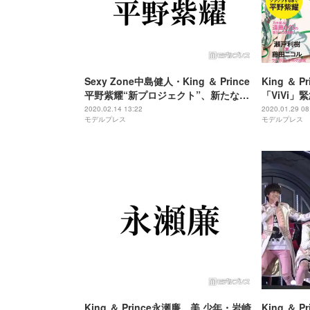
Sexy Zone中島健人・King ＆ Prince
King ＆ 
平野紫耀“新プロジェクト”、新たな予
「ViVi
告にファンざわつく
歴史塗り替
2020.02.14 13:22
2020.01.29 08
モデルプレス
モデルプレス
King ＆ Prince永瀬廉、美 少年・岩崎
King ＆