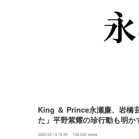
King ＆ Prince永瀬廉
た」平野紫耀の珍行動も明か
/
Unmute
2020.02.14 19:39
158,336
views