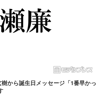
、岩橋玄樹から誕生日メッセージ「1番早かっ
す
Loaded
:
83.55%