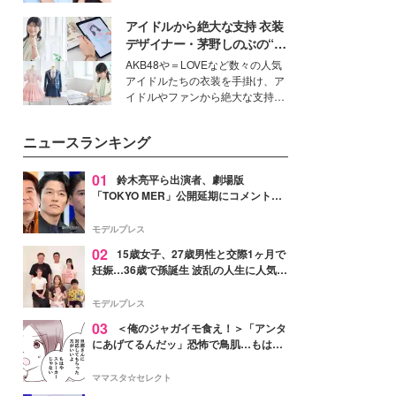
公開。モデルプレスでは、“大のミ
アイドルから絶大な支持 衣装
ニオン好き”という共通点を持つモ
デルの宮城舞と島村雄大の特別対
デザイナー・茅野しのぶの“可
談をお届け！それぞれの視点か
愛い”を作る美学＜「シチズン
AKB48や＝LOVEなど数々の人気
ら、今作ならではの魅力や予想外
クロスシー」インタビュー＞
アイドルたちの衣装を手掛け、ア
の感動をもたらす奥深いストーリ
イドルやファンから絶大な支持を
ーについて熱く語り合ってもらっ
得る、株式会社オサレカンパニー
た。
取締役兼クリエイティブディレク
ニュースランキング
ター・茅野しのぶ。一人ひとりの
個性に寄り添い、魅力を引き出す
衣装作りは、多くの女性たちに勇
01
鈴木亮平ら出演者、劇場版
気と自信を与え続けている。
「TOKYO MER」公開延期にコメント
「現実のヒーローたちにチームMERから
最大の敬意とエールを」
モデルプレス
02
15歳女子、27歳男性と交際1ヶ月で
妊娠…36歳で孫誕生 波乱の人生に人気タ
レント思わずツッコミ「だいぶ危ねえ
よ！」
モデルプレス
03
＜俺のジャガイモ食え！＞「アンタ
にあげてるんだッ」恐怖で鳥肌…もはや
ストーカー？【第3話まんが】
ママスタ☆セレクト