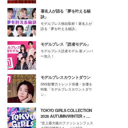
著名人が語る「夢を叶える秘
訣」
モデルプレス独自取材！著名人が
語る「夢を叶える秘訣」
モデルプレス「読者モデル」
モデルプレス読者モデル 新メンバ
ー加入！
モデルプレスカウントダウン
SNS影響力トレンド俳優・女優を
特集「モデルプレスカウントダウ
ン」
TOKYO GIRLS COLLECTION
2026 AUTUMN/WINTER × モ
デルプレス
"史上最大級のファッションフェス
タ"TGC情報をたっぷり紹介