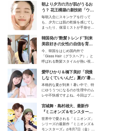
朝より夕方の方が肌がうるお
う？ 花王構築の新技術「ウォ
ーターキャプチャリングスキ
毎朝入念にスキンケアを行って
ン（捕水肌）」がスキンケア
も、夕方には肌の乾燥を感じてし
の常識を変える予感
まったり、保湿ミストが手放せな
いという読者も多いのでは？そん
韓国発の“艶髪トレンド”到来
な美容の常識を大きく変える可能
性を秘めた、革新的な「Water
美容好きの女性の自信を育む
Capturing Skin（ウォーターキャ
「ヘアケア事情」って？
今、韓国をはじめ国内外で
プチャリングスキン：捕水肌）」
「Glass Hair（グラスヘア）」と
技術を、花王が構築した。
呼ばれる艶髪スタイルが熱い視線
を集めています。メイクやファッ
愛甲ひかり＆橋下美好「我慢
ションの完成度を高めるベースと
して、“髪そのものの美しさ”に改
しなくていいんだ」夏の“暑さ
めて注目する人が増えている様
対策”の新しい選択肢とは？
本格的な夏が到来！暑い中で、特
子。今回は、そんな憧れの艶やか
にゆううつになるのが生理中のム
な髪を日常で叶える、美容好きの
レや不快感ですよね。今回はプラ
女性たちのヘアケア事情を紹介し
イベートでも仲良しで旅行好きな
ます。
宮城舞・島村雄大、最新作
モデル・愛甲ひかりさんと橋下美
好さんを迎えて本音で女子会トー
『ミニオンズ＆モンスター
ク。猛暑のお出かけを快適に過ご
ズ』の魅力熱弁 ハチャメチャ
世界中で愛される「ミニオンズ」
すヒントや、2人が感動した夏の
だけじゃない“友情と絆”に感
シリーズの最新作『ミニオンズ＆
生理の新常識にも迫りました。
動
モンスターズ』が8月7日（金）に