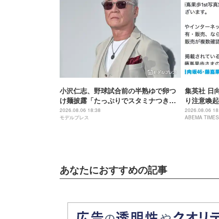
小沢仁志、野球試合前の半熟ゆで卵つ
集英社 日
け麺披露「たっぷりでスタミナつきそ
り注意喚起
う」「絶妙な火加減で最高」
2026.08.06 18:38
2026.08.06 18
モデルプレス
ABEMA TIMES
あなたにおすすめの記事