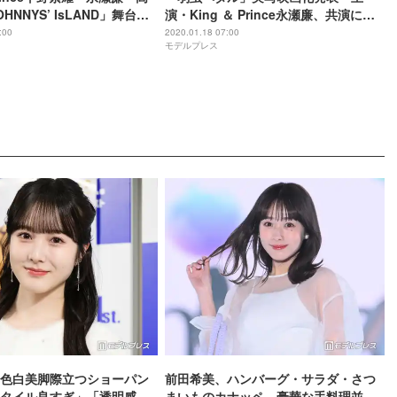
HNNYS’ IsLAND」舞台裏
演・King ＆ Prince永瀬廉、共演に伊
藤健太郎・橋本環奈
:00
2020.01.18 07:00
モデルプレス
色白美脚際立つショーパン
前田希美、ハンバーグ・サラダ・さつ
タイル良すぎ」「透明感が
まいものカナッペ…豪華な手料理並ぶ