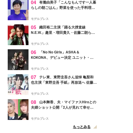
04
有働由美子「こんなもんです一人暮
らしの朝ごはん」野菜を使った手料理公
開「作ってみたい」「ヘルシーで美味し
そう」と反響
モデルプレス
05
織田裕二主演「踊る大捜査線
N.E.W.」趣里・増田貴久・佐藤二朗ら新
メンバー紹介映像解禁 各キャラクター象
徴する“謎のキーワード”も
モデルプレス
06
「No No Girls」ASHA＆
KOKONA、デビュー決定 ユニット・
TAKARAとしてセルフプロデュース楽曲
リリースへ
モデルプレス
07
テレ東、東野圭吾さん追悼 亀梨和
也主演「東野圭吾 手紙」再放送へ 佐藤隆
太・本田翼・中村倫也ら出演
モデルプレス
08
山本舞香、夫・マイファスHiroとの
夫婦ショット公開「2人が見れて幸せ」
「仲の良さが伝わってくる」と反響
モデルプレス
もっとみる