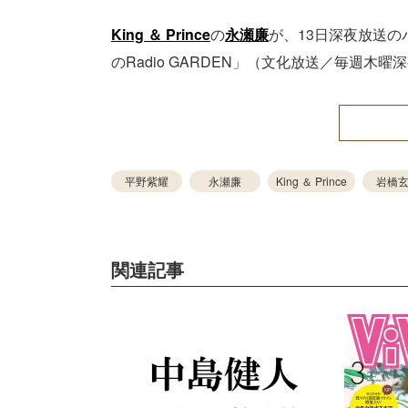
King ＆ Prince
の
永瀬廉
が、13日深夜放送
のRadio GARDEN」（文化放送／毎週木
平野紫耀
永瀬廉
King ＆ Prince
岩橋
関連記事