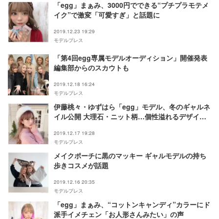
「egg」まぁみ、3000円でできる“プチプラモテメ
イク”で激変「可愛すぎ」と話題に
2019.12.23 19:29
モデルプレス
「第4回egg専属モデルオーディション」開催発表
編集部からのスカウトも
2019.12.18 16:24
モデルプレス
伊藤桃々・ゆずはら「egg」モデル、冬のギャルネ
イル公開 大理石・ニット柄…個性溢れるデザイン
が話題
2019.12.17 19:28
モデルプレス
メイクポーチに黒のマッキー ギャルモデルの持ち
歩きコスメが話題
2019.12.16 20:35
モデルプレス
「egg」まぁみ、“コットンキャンディ”カラーにド
派手イメチェン「お人形さんみたい」の声