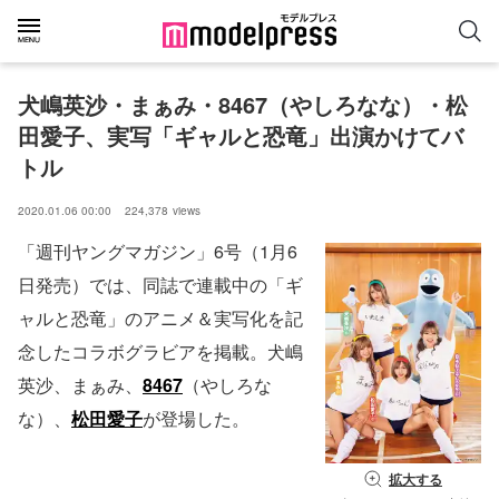
犬嶋英沙・まぁみ・8467（やしろなな）・松
田愛子、実写「ギャルと恐竜」出演かけてバ
トル
2020.01.06 00:00
224,378
views
「週刊ヤングマガジン」6号（1月6
日発売）では、同誌で連載中の「ギ
ャルと恐竜」のアニメ＆実写化を記
念したコラボグラビアを掲載。犬嶋
英沙、まぁみ、
8467
（やしろな
な）、
松田愛子
が登場した。
拡大する