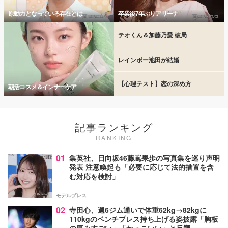
原動力となっている存在とは
卒業後7年ぶりアリーナ
テオくん＆加藤乃愛 破局
レインボー池田が結婚
【心理テスト】恋の深め方
朝活コスメ＆インナーケア
記事ランキング
RANKING
01
集英社、日向坂46藤嶌果歩の写真集を巡り声明
発表 注意喚起も「必要に応じて法的措置を含
む対応を検討」
モデルプレス
02
寺田心、週6ジム通いで体重62kg→82kgに
110kgのベンチプレス持ち上げる姿披露「胸板
の厚みすごい」「かっこいい」と反響