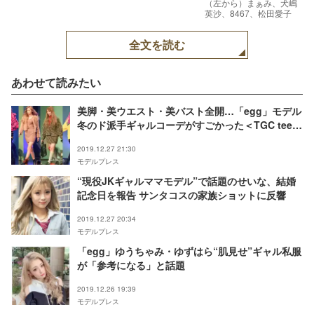
（左から）まぁみ、犬嶋
英沙、8467、松田愛子
全文を読む
あわせて読みたい
美脚・美ウエスト・美バスト全開…「egg」モデル
冬のド派手ギャルコーデがすごかった＜TGC teen
2019 winter＞
2019.12.27 21:30
モデルプレス
“現役JKギャルママモデル”で話題のせいな、結婚
記念日を報告 サンタコスの家族ショットに反響
2019.12.27 20:34
モデルプレス
「egg」ゆうちゃみ・ゆずはら“肌見せ”ギャル私服
が「参考になる」と話題
2019.12.26 19:39
モデルプレス