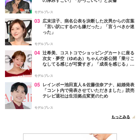
モデルプレス
03
広末涼子、病名公表を決断した次男からの言葉
「言い訳にするのも嫌だった」「言うべきか迷
った」
モデルプレス
04
辻希美、コストコでショッピングカートに座る
次女・夢空（ゆめあ）ちゃんの姿公開「乗りこ
なしてる感じが可愛すぎ」「成長を感じる」の
声
モデルプレス
05
レインボー池田直人＆佐藤佳奈アナ、結婚発表
「コント内で発表させていただきました」読売
テレビ退社は生活拠点変更のため
モデルプレス
もっとみる