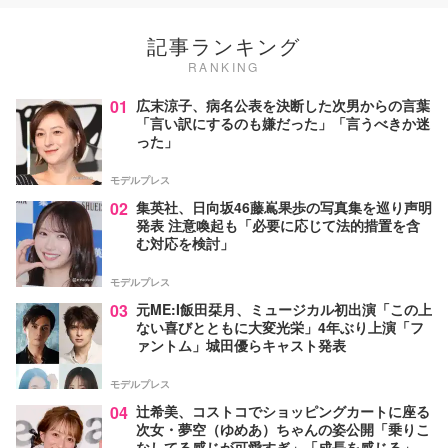
記事ランキング
RANKING
01
広末涼子、病名公表を決断した次男からの言葉
「言い訳にするのも嫌だった」「言うべきか迷
った」
モデルプレス
02
集英社、日向坂46藤嶌果歩の写真集を巡り声明
発表 注意喚起も「必要に応じて法的措置を含
む対応を検討」
モデルプレス
03
元ME:I飯田栞月、ミュージカル初出演「この上
ない喜びとともに大変光栄」4年ぶり上演「フ
ァントム」城田優らキャスト発表
モデルプレス
04
辻希美、コストコでショッピングカートに座る
次女・夢空（ゆめあ）ちゃんの姿公開「乗りこ
なしてる感じが可愛すぎ」「成長を感じる」の