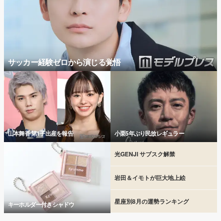
サッカー経験ゼロから演じる覚悟
山本舞香 第1子出産を報告
小栗5年ぶり民放レギュラー
光GENJI サブスク解禁
岩田＆イモトが巨大地上絵
星座別8月の運勢ランキング
キーホルダー付きシャドウ