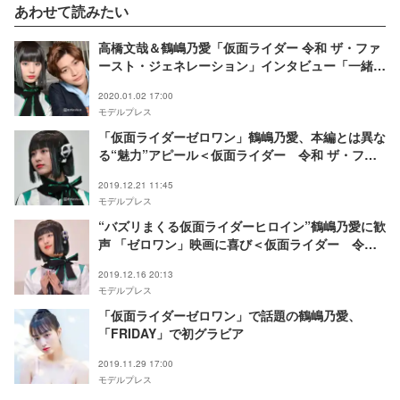
あわせて読みたい
高橋文哉＆鶴嶋乃愛「仮面ライダー 令和 ザ・ファ
ースト・ジェネレーション」インタビュー「一緒に
いるからこそ」“或人とイズ”関係の変化に注目
2020.01.02 17:00
モデルプレス
「仮面ライダーゼロワン」鶴嶋乃愛、本編とは異な
る“魅力”アピール＜仮面ライダー 令和 ザ・ファ
ースト・ジェネレーション＞
2019.12.21 11:45
モデルプレス
“バズリまくる仮面ライダーヒロイン”鶴嶋乃愛に歓
声 「ゼロワン」映画に喜び＜仮面ライダー 令和
ザ・ファースト・ジェネレーション＞
2019.12.16 20:13
モデルプレス
「仮面ライダーゼロワン」で話題の鶴嶋乃愛、
「FRIDAY」で初グラビア
2019.11.29 17:00
モデルプレス