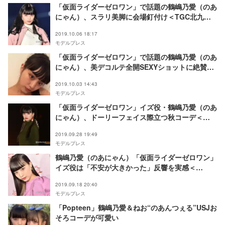
「仮面ライダーゼロワン」で話題の鶴嶋乃愛（のあ
にゃん）、スラリ美脚に会場釘付け＜TGC北九州
2019＞
2019.10.06 18:17
モデルプレス
「仮面ライダーゼロワン」で話題の鶴嶋乃愛（のあ
にゃん）、美デコルテ全開SEXYショットに絶賛の
声
2019.10.03 14:43
モデルプレス
「仮面ライダーゼロワン」イズ役・鶴嶋乃愛（のあ
にゃん）、ドーリーフェイス際立つ秋コーデ＜
GirlsAward 2019 A／W＞
2019.09.28 19:49
モデルプレス
鶴嶋乃愛（のあにゃん）「仮面ライダーゼロワン」
イズ役は「不安が大きかった」反響を実感＜
GirlsAward 2019 A／W フィッティングに潜入／
2019.09.18 20:40
私服公開＞
モデルプレス
「Popteen」鶴嶋乃愛＆ねお“のあんつぇる”USJお
そろコーデが可愛い