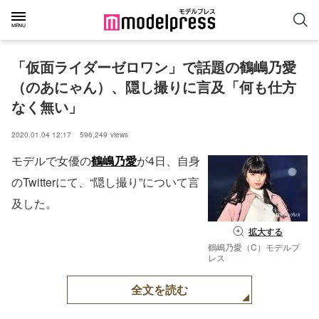
「仮面ライダーゼロワン」で話題の鶴嶋乃愛
（のあにゃん）、隠し撮りに言及「何も仕方
なく無い」
2020.01.04 12:17
596,249
views
モデルで女優の
鶴嶋乃愛
が4日、自身
のTwitterにて、“隠し撮り”について言
及した。
拡大する
鶴嶋乃愛（C）モデルプ
レス
全文を読む