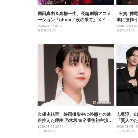
堀田真由＆高橋一生、長編劇場アニメ
“王賁”神
ーション「ghost／夜の果て」メイン
準に役作り
キャスト声優に決定「子どもの頃に抱
説得力がな
2026.08.07 07:00
2026.08.05 20
モデルプレス
モデルプレス
いていた言葉にはできない沢山の感情
戦】
を思い出しました」
久保史緒里、映画撮影中に外部との連
志尊淳、山
絡控えた理由 乃木坂46卒業後初主演で
「賢人のた
母親役に【世界は美しいと誰かが言っ
る」“信”
2026.08.05 20:04
2026.08.05 19
モデルプレス
モデルプレス
た】
ム 魂の決