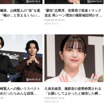
尾楓珠、山崎賢人の“信”を基
“蒙恬”志尊淳、初乗馬で高速トラック
「蟻が…と言えるくらいの
追走 馬シーン増加の撮影秘話明かす
いと」【キングダム 魂の決
【キングダム 魂の決戦】
:54
2026.08.05 20:24
モデルプレス
崎賢人への熱いリスペクト
久保史緒里、撮影前の姿勢称賛される
めだったらみんな頑張
「お願いしてよかったと確信した瞬
としての姿を絶賛【キングダ
間」【世界は美しいと誰かが言った】
:46
2026.08.05 19:42
モデルプレス
戦】