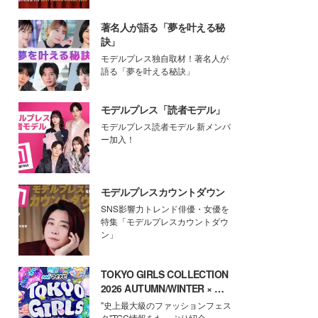
著名人が語る「夢を叶える秘
訣」
モデルプレス独自取材！著名人が
語る「夢を叶える秘訣」
モデルプレス「読者モデル」
モデルプレス読者モデル 新メンバ
ー加入！
モデルプレスカウントダウン
SNS影響力トレンド俳優・女優を
特集「モデルプレスカウントダウ
ン」
TOKYO GIRLS COLLECTION
2026 AUTUMN/WINTER × モ
デルプレス
"史上最大級のファッションフェス
タ"TGC情報をたっぷり紹介