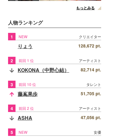
もっとみる
人物ランキング
1
NEW
クリエイター
りょう
128,672 pt.
2
前回 1 位
アーティスト
KOKONA（中野心結）
82,714 pt.
3
前回 10 位
タレント
藤嶌果歩
51,705 pt.
4
前回 2 位
アーティスト
ASHA
47,056 pt.
5
NEW
女優