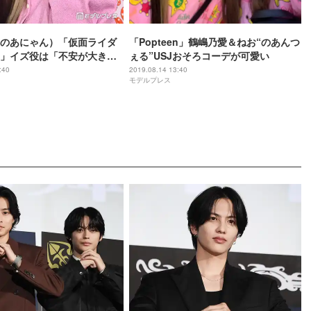
のあにゃん）「仮面ライダ
「Popteen」鶴嶋乃愛＆ねお“のあんつ
」イズ役は「不安が大きか
ぇる”USJおそろコーデが可愛い
感＜GirlsAward 2019
:40
2019.08.14 13:40
モデルプレス
ィッティングに潜入／私服公