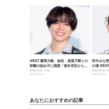
WEST.重岡大毅、妹役・原菜乃華との
田中みな実
距離の詰め方に困惑「基本否定から入
の場 WE
る会話をしてしまった」【5秒で完全犯
「子役みた
2026.08.05 16:42
2026.08.05 16
モデルプレス
モデルプレス
罪を生成する方法】
全犯罪を生
あなたにおすすめの記事