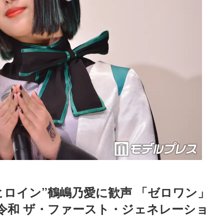
ロイン”鶴嶋乃愛に歓声 「ゼロワン」
令和 ザ・ファースト・ジェネレーショ
Loaded
:
87.03%