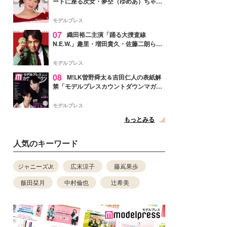
ートに座る次女・夢空（ゆめあ）ちゃん
の姿公開「乗りこなしてる感じが可愛す
ぎ」「成長を感じる」の声
モデルプレス
07
織田裕二主演「踊る大捜査線
N.E.W.」趣里・増田貴久・佐藤二朗ら新
メンバー紹介映像解禁 各キャラクター象
徴する“謎のキーワード”も
モデルプレス
08
M!LK曽野舜太＆吉田仁人の表紙解
禁「モデルプレスカウントダウンマガジ
ン」巻頭に登場
モデルプレス
もっとみる
人気のキーワード
ジャニーズJr.
広末涼子
藤嶌果歩
飯田栞月
中村倫也
辻希美