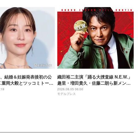
、結婚＆妊娠発表後初の公
織田裕二主演「踊る大捜査線 N.E.W.」
ST.重岡大毅とツッコミトーク
趣里・増田貴久・佐藤二朗ら新メンバ
いな子なので…」【5秒で完
ー紹介映像解禁 各キャラクター象徴す
:19
2026.08.05 06:00
モデルプレス
成する方法】
る“謎のキーワード”も