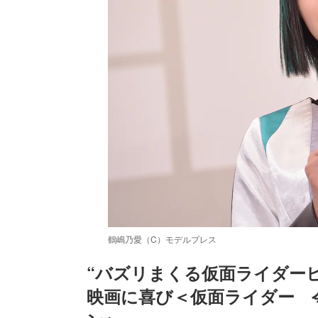
鶴嶋乃愛（C）モデルプレス
“バズリまくる仮面ライダーヒ
映画に喜び＜仮面ライダー　
/
Unmute