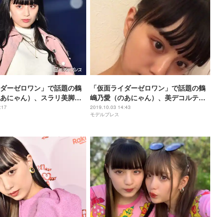
ダーゼロワン」で話題の鶴
「仮面ライダーゼロワン」で話題の鶴
あにゃん）、スラリ美脚に
嶋乃愛（のあにゃん）、美デコルテ全
＜TGC北九州2019＞
開SEXYショットに絶賛の声
:17
2019.10.03 14:43
モデルプレス