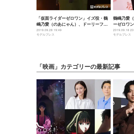
「仮面ライダーゼロワン」イズ役・鶴
鶴嶋乃愛（
嶋乃愛（のあにゃん）、ドーリーフェ
ーゼロワン
イス際立つ秋コーデ＜GirlsAward
った」反響を実
2019.09.28 19:49
2019.09.18 20
モデルプレス
モデルプレス
2019 A／W＞
A／W フ
開＞
「映画」カテゴリーの最新記事