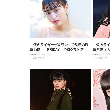
「仮面ライダーゼロワン」で話題の鶴
「仮面ライ
嶋乃愛、「FRIDAY」で初グラビア
嶋乃愛（の
会場釘付け
2019.11.29 17:00
2019.10.06 18
モデルプレス
モデルプレス