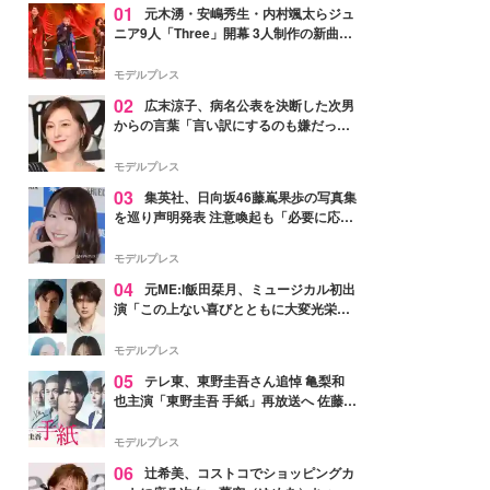
01
元木湧・安嶋秀生・内村颯太らジュ
ニア9人「Three」開幕 3人制作の新曲＆
手描きセットに込めた想い「もっと前に
進んで夢を掴みたい」【ゲネプロレポ】
モデルプレス
02
広末涼子、病名公表を決断した次男
からの言葉「言い訳にするのも嫌だっ
た」「言うべきか迷った」
モデルプレス
03
集英社、日向坂46藤嶌果歩の写真集
を巡り声明発表 注意喚起も「必要に応じ
て法的措置を含む対応を検討」
モデルプレス
04
元ME:I飯田栞月、ミュージカル初出
演「この上ない喜びとともに大変光栄」
4年ぶり上演「ファントム」城田優らキ
ャスト発表
モデルプレス
05
テレ東、東野圭吾さん追悼 亀梨和
也主演「東野圭吾 手紙」再放送へ 佐藤隆
太・本田翼・中村倫也ら出演
モデルプレス
06
辻希美、コストコでショッピングカ