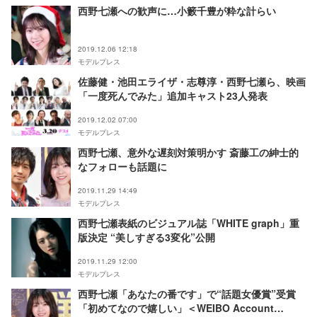
西野七瀬への歓声に…小籔千豊が粋な計らい
2019.12.06 12:18
モデルプレス
佐藤健・池田エライザ・志尊淳・西野七瀬ら、映画
「一度死んでみた」追加キャスト23人発表
2019.12.02 07:00
モデルプレス
西野七瀬、意外な遅刻対策明かす 斎藤工の紳士的
なフォローも話題に
2019.11.29 14:49
モデルプレス
西野七瀬表紙のビジュアル誌「WHITE graph」重
版決定 “美しすぎる3変化”公開
2019.11.29 12:00
モデルプレス
西野七瀬「あなたの番です」で“話題女優賞”受賞
「初めてなので嬉しい」＜WEIBO Account