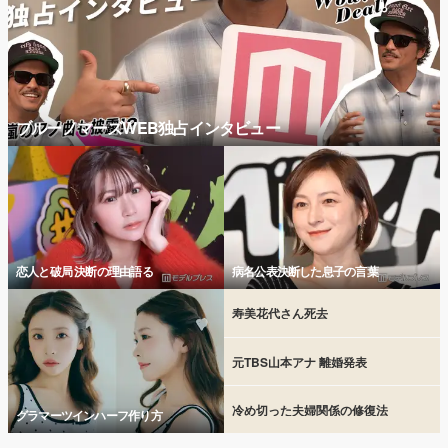
ブルーノマーズWEB独占インタビュー
恋人と破局 決断の理由語る
病名公表決断した息子の言葉
寿美花代さん死去
元TBS山本アナ 離婚発表
冷め切った夫婦関係の修復法
グラマーツインハーフ作り方