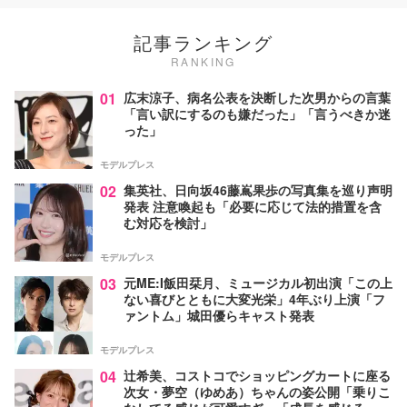
記事ランキング
RANKING
01
広末涼子、病名公表を決断した次男からの言葉
「言い訳にするのも嫌だった」「言うべきか迷
った」
モデルプレス
02
集英社、日向坂46藤嶌果歩の写真集を巡り声明
発表 注意喚起も「必要に応じて法的措置を含
む対応を検討」
モデルプレス
03
元ME:I飯田栞月、ミュージカル初出演「この上
ない喜びとともに大変光栄」4年ぶり上演「フ
ァントム」城田優らキャスト発表
モデルプレス
04
辻希美、コストコでショッピングカートに座る
次女・夢空（ゆめあ）ちゃんの姿公開「乗りこ