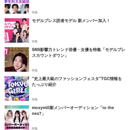
特集
モデルプレス読者モデル 新メンバー加入！
特集
SNS影響力トレンド俳優・女優を特集「モデルプレ
スカウントダウン」
特集
"史上最大級のファッションフェスタ"TGC情報を
たっぷり紹介
特集
moxymill新メンバーオーディション「to the
nex7」
特集