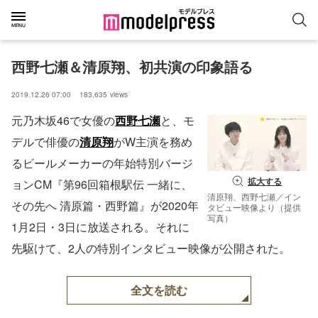
西野七瀬＆清原翔、初共演の印象語る
2019.12.26 07:00
183,635
views
元乃木坂46で女優の
西野七瀬
と、モ
デルで俳優の
清原翔
がW主演を務め
るビールメーカーの年始特別バージ
拡大する
ョンCM『第96回箱根駅伝 一緒に、
清原翔、西野七瀬／イン
その先へ 清原篇・西野篇』が2020年
タビュー映像より（提供
写真）
1月2日・3日に放送される。それに
先駆けて、2人の特別インタビュー映像が公開された。
全文を読む