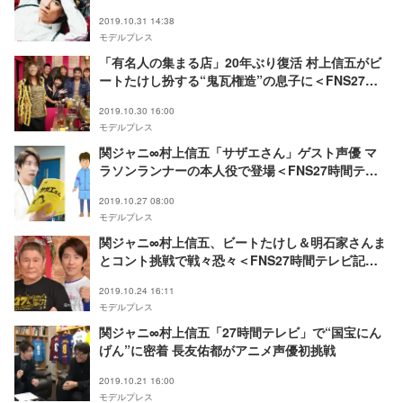
2019.10.31 14:38
モデルプレス
「有名人の集まる店」20年ぶり復活 村上信五がビ
ートたけし扮する“鬼瓦権造”の息子に＜FNS27時
間テレビ＞
2019.10.30 16:00
モデルプレス
関ジャニ∞村上信五「サザエさん」ゲスト声優 マ
ラソンランナーの本人役で登場＜FNS27時間テレ
ビ＞
2019.10.27 08:00
モデルプレス
関ジャニ∞村上信五、ビートたけし＆明石家さんま
とコント挑戦で戦々恐々＜FNS27時間テレビ記者
会見＞
2019.10.24 16:11
モデルプレス
関ジャニ∞村上信五「27時間テレビ」で“国宝にん
げん”に密着 長友佑都がアニメ声優初挑戦
2019.10.21 16:00
モデルプレス