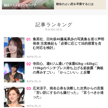
都合のよい恋を卒業するには
朝活コスメ＆インナーケア
記事ランキング
RANKING
01
集英社、日向坂46藤嶌果歩の写真集を巡り声明
発表 注意喚起も「必要に応じて法的措置を含
む対応を検討」
モデルプレス
02
寺田心、週6ジム通いで体重62kg→82kgに
110kgのベンチプレス持ち上げる姿披露「胸板
の厚みすごい」「かっこいい」と反響
モデルプレス
03
広末涼子、病名公表を決断した次男からの言葉
「言い訳にするのも嫌だった」「言うべきか迷
った」
モデルプレス