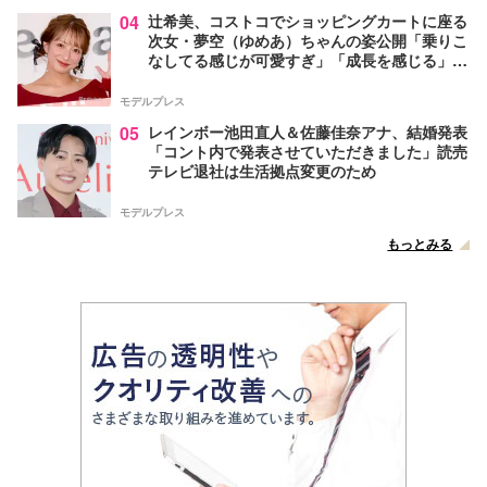
04
辻希美、コストコでショッピングカートに座る
次女・夢空（ゆめあ）ちゃんの姿公開「乗りこ
なしてる感じが可愛すぎ」「成長を感じる」の
声
モデルプレス
05
レインボー池田直人＆佐藤佳奈アナ、結婚発表
「コント内で発表させていただきました」読売
テレビ退社は生活拠点変更のため
モデルプレス
もっとみる