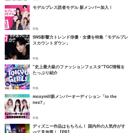
モデルプレス読者モデル 新メンバー加入！
特集
SNS影響力トレンド俳優・女優を特集「モデルプレ
スカウントダウン」
特集
"史上最大級のファッションフェスタ"TGC情報を
たっぷり紹介
特集
moxymill新メンバーオーディション「to the
nex7」
特集
ディズニー作品はもちろん！ 国内外の人気作がす
べて見放題！【PR】