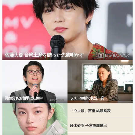
佐藤大樹 台湾土産を贈った先輩明かす
再婚発表 お相手は妊娠中
ラスト30秒で状況一変
「ウマ娘」声優 結婚発表
鈴木砂羽 子宮筋腫摘出