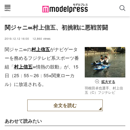
関ジャニ∞村上信五、初挑戦に悪戦苦闘
2019.12.12 16:00
12,860
views
関ジャニ∞の
村上信五
がナビゲータ
ーを務めるフジテレビ系スポーツ番
組「
村上信五
∞情熱の鼓動」が、15
日（25：55～26：55※関東ローカ
拡大する
ル）に放送される。
羽根田卓也選手、村上信
五（C）フジテレビ
全文を読む
あわせて読みたい