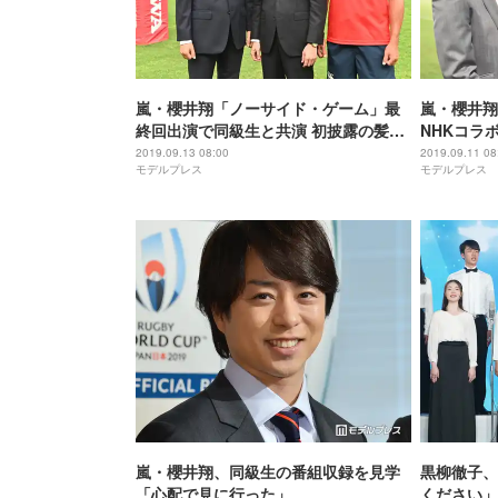
嵐・櫻井翔「ノーサイド・ゲーム」最
嵐・櫻井翔
終回出演で同級生と共演 初披露の髪型
NHKコラ
にも注目
じ」
2019.09.13 08:00
2019.09.11 08
モデルプレス
モデルプレス
嵐・櫻井翔、同級生の番組収録を見学
黒柳徹子、
「心配で見に行った」
ください」