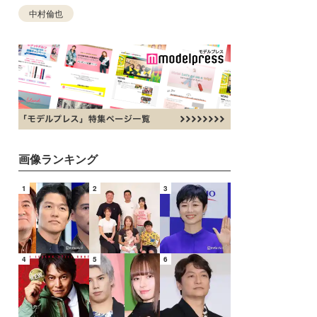
中村倫也
画像ランキング
1
2
3
4
5
6