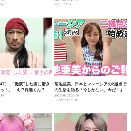
ルド
モデルプレス
47）、“激変”した姿に驚き
菊地亜美、日本とマレーシアの2拠点で
っ！」「え!?長瀬くん？」
の生活を語る「今しかない、今だ！」
さに磨きがかかってる」
:30
2026.08.05 21:00
らいばーずワールド