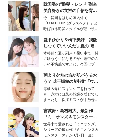
韓国発の“艶髪トレンド”到来
美容好きの女性の自信を育む
「ヘアケア事情」って？
今、韓国をはじめ国内外で
「Glass Hair（グラスヘア）」と
呼ばれる艶髪スタイルが熱い視線
を集めています。メイクやファッ
愛甲ひかり＆橋下美好「我慢
ションの完成度を高めるベースと
して、“髪そのものの美しさ”に改
しなくていいんだ」夏の“暑さ
めて注目する人が増えている様
対策”の新しい選択肢とは？
本格的な夏が到来！暑い中で、特
子。今回は、そんな憧れの艶やか
にゆううつになるのが生理中のム
な髪を日常で叶える、美容好きの
レや不快感ですよね。今回はプラ
女性たちのヘアケア事情を紹介し
イベートでも仲良しで旅行好きな
ます。
朝より夕方の方が肌がうるお
モデル・愛甲ひかりさんと橋下美
好さんを迎えて本音で女子会トー
う？ 花王構築の新技術「ウォ
ク。猛暑のお出かけを快適に過ご
ーターキャプチャリングスキ
毎朝入念にスキンケアを行って
すヒントや、2人が感動した夏の
ン（捕水肌）」がスキンケア
も、夕方には肌の乾燥を感じてし
生理の新常識にも迫りました。
の常識を変える予感
まったり、保湿ミストが手放せな
いという読者も多いのでは？そん
宮城舞・島村雄大、最新作
な美容の常識を大きく変える可能
性を秘めた、革新的な「Water
『ミニオンズ＆モンスター
Capturing Skin（ウォーターキャ
ズ』の魅力熱弁 ハチャメチャ
世界中で愛される「ミニオンズ」
プチャリングスキン：捕水肌）」
だけじゃない“友情と絆”に感
シリーズの最新作『ミニオンズ＆
技術を、花王が構築した。
動
モンスターズ』が8月7日（金）に