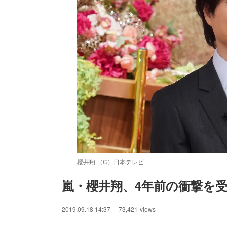
櫻井翔 （C）日本テレビ
嵐・櫻井翔、4年前の衝撃を
/
Unmute
2019.09.18 14:37
73,421
views