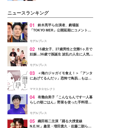
公開。モデルプレスでは、“大のミ
ニオン好き”という共通点を持つモ
ニュースランキング
デルの宮城舞と島村雄大の特別対
談をお届け！それぞれの視点か
ら、今作ならではの魅力や予想外
01
鈴木亮平ら出演者、劇場版
の感動をもたらす奥深いストーリ
「TOKYO MER」公開延期にコメント
ーについて熱く語り合ってもらっ
「現実のヒーローたちにチームMERから
た。
最大の敬意とエールを」
モデルプレス
02
15歳女子、27歳男性と交際1ヶ月で
妊娠…36歳で孫誕生 波乱の人生に人気タ
レント思わずツッコミ「だいぶ危ねえ
よ！」
モデルプレス
03
＜俺のジャガイモ食え！＞「アンタ
にあげてるんだッ」恐怖で鳥肌…もはや
ストーカー？【第3話まんが】
ママスタ☆セレクト
04
有働由美子「こんなもんです一人暮
らしの朝ごはん」野菜を使った手料理公
開「作ってみたい」「ヘルシーで美味し
そう」と反響
モデルプレス
05
織田裕二主演「踊る大捜査線
N.E.W.」趣里・増田貴久・佐藤二朗ら新