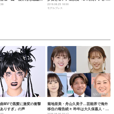
い」＜24時間テレビ42＞
＞
:38
2019.08.25 18:00
モデルプレス
曲MVで黒髪に激変の衝撃
菊地亜美・舟山久美子…芸能界で海外
ありすぎ」の声
移住の報告続々 昨年は大久保嘉人・
SHELLY・優木まおみも
:00
2026.08.05 22:17