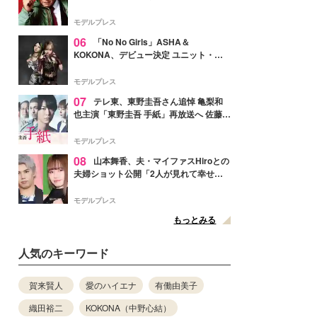
メンバー紹介映像解禁 各キャラクター象
徴する“謎のキーワード”も
モデルプレス
06
「No No Girls」ASHA＆
KOKONA、デビュー決定 ユニット・
TAKARAとしてセルフプロデュース楽曲
リリースへ
モデルプレス
07
テレ東、東野圭吾さん追悼 亀梨和
也主演「東野圭吾 手紙」再放送へ 佐藤隆
太・本田翼・中村倫也ら出演
モデルプレス
08
山本舞香、夫・マイファスHiroとの
夫婦ショット公開「2人が見れて幸せ」
「仲の良さが伝わってくる」と反響
モデルプレス
もっとみる
人気のキーワード
賀来賢人
愛のハイエナ
有働由美子
織田裕二
KOKONA（中野心結）