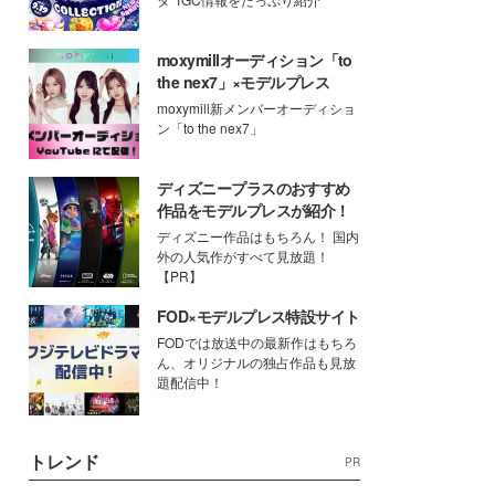
moxymillオーディション「to
the nex7」×モデルプレス
moxymill新メンバーオーディショ
ン「to the nex7」
ディズニープラスのおすすめ
作品をモデルプレスが紹介！
ディズニー作品はもちろん！ 国内
外の人気作がすべて見放題！
【PR】
FOD×モデルプレス特設サイト
FODでは放送中の最新作はもちろ
ん、オリジナルの独占作品も見放
題配信中！
トレンド
PR