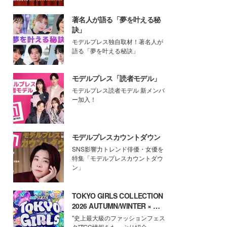
著名人が語る「夢を叶える秘
訣」
モデルプレス独自取材！著名人が
語る「夢を叶える秘訣」
モデルプレス「読者モデル」
モデルプレス読者モデル 新メンバ
ー加入！
モデルプレスカウントダウン
SNS影響力トレンド俳優・女優を
特集「モデルプレスカウントダウ
ン」
TOKYO GIRLS COLLECTION
2026 AUTUMN/WINTER × モ
デルプレス
"史上最大級のファッションフェス
タ"TGC情報をたっぷり紹介