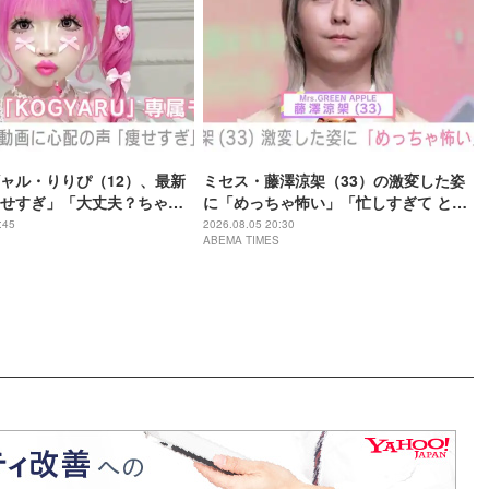
ャル・りりぴ（12）、最新
ミセス・藤澤涼架（33）の激変した姿
せすぎ」「大丈夫？ちゃん
に「めっちゃ怖い」「忙しすぎて とう
てね」など心配の声
とうグレてしまったのね…」「カオス
:45
2026.08.05 20:30
ABEMA TIMES
すぎる」など驚きの声