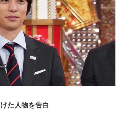
受けた人物を告白
Loaded
:
87.03%