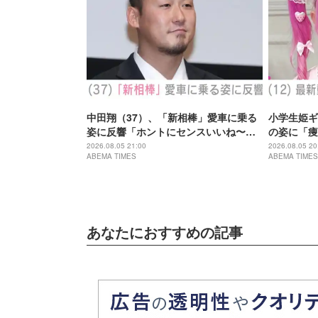
中田翔（37）、「新相棒」愛車に乗る
小学生姫ギ
姿に反響「ホントにセンスいいね〜」
の姿に「痩
「何台持っているのですか？」
とご飯食べ
2026.08.05 21:00
2026.08.05 20
ABEMA TIMES
ABEMA TIMES
あなたにおすすめの記事