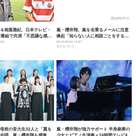
＆相葉雅紀、日本テレビ・
嵐・櫻井翔、嵐を名乗るメールに注意
ボ番組で共演「不思議な感
喚起「知らない人に相談ごとをするよ
うなメンタルの持ち主はいない」
:00
2019.09.03 12:57
モデルプレス
母校の音大生32人と「翼を
嵐・櫻井翔が強力サポート 半身麻痺の
合唱 嵐・櫻井翔も感激
少女とピアノ生演奏＜24時間テレビ42