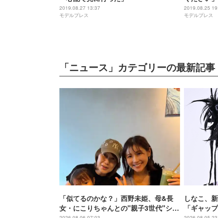
「素晴らし
2019.08.27 13:37
2019.08.25 19
モデルプレス
モデルプレス
「ニュース」カテゴリーの最新記事
「似てるのかな？」西野未姫、母&長
しなこ、新
女・にこりちゃんとの"親子3世代"ショ
「ギャップ
ット公開「美人で素敵」
2026.08.06 07:03
2026.08.05 23