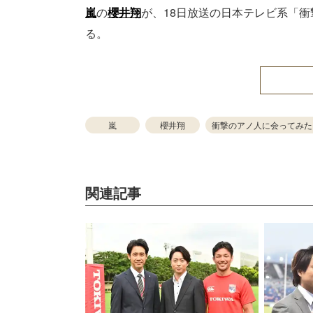
嵐
の
櫻井翔
が、18日放送の日本テレビ系「衝
る。
嵐
櫻井翔
衝撃のアノ人に会ってみた
関連記事