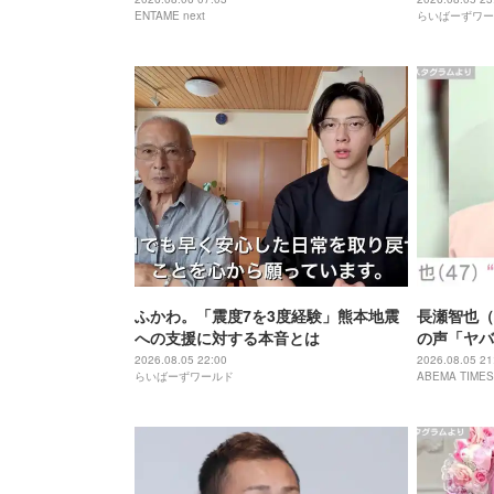
ENTAME next
らいばーずワー
ふかわ。「震度7を3度経験」熊本地震
長瀬智也（
への支援に対する本音とは
の声「ヤバ
「ワイルド
2026.08.05 22:00
2026.08.05 21
らいばーずワールド
ABEMA TIMES