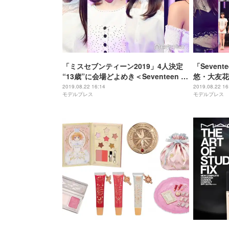
「ミスセブンティーン2019」4人決定
「Seven
“13歳”に会場どよめき＜Seventeen 夏
悠・大友花
の学園祭2019＞
ら豪華集結
2019.08.22 16:14
2019.08.22 16
モデルプレス
モデルプレス
メンは胸キ