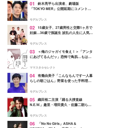
01
鈴木亮平ら出演者、劇場版
「TOKYO MER」公開延期にコメント
「現実のヒーローたちにチームMERから
最大の敬意とエールを」
モデルプレス
02
15歳女子、27歳男性と交際1ヶ月で
妊娠…36歳で孫誕生 波乱の人生に人気タ
レント思わずツッコミ「だいぶ危ねえ
よ！」
モデルプレス
03
＜俺のジャガイモ食え！＞「アンタ
にあげてるんだッ」恐怖で鳥肌…もはや
ストーカー？【第3話まんが】
ママスタ☆セレクト
04
有働由美子「こんなもんです一人暮
らしの朝ごはん」野菜を使った手料理公
開「作ってみたい」「ヘルシーで美味し
そう」と反響
モデルプレス
05
織田裕二主演「踊る大捜査線
N.E.W.」趣里・増田貴久・佐藤二朗ら新
メンバー紹介映像解禁 各キャラクター象
徴する“謎のキーワード”も
モデルプレス
06
「No No Girls」ASHA＆