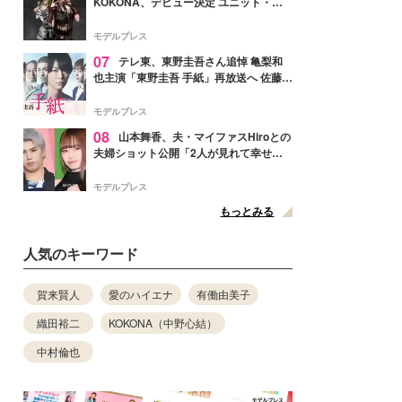
KOKONA、デビュー決定 ユニット・
TAKARAとしてセルフプロデュース楽曲
リリースへ
モデルプレス
07
テレ東、東野圭吾さん追悼 亀梨和
也主演「東野圭吾 手紙」再放送へ 佐藤隆
太・本田翼・中村倫也ら出演
モデルプレス
08
山本舞香、夫・マイファスHiroとの
夫婦ショット公開「2人が見れて幸せ」
「仲の良さが伝わってくる」と反響
モデルプレス
もっとみる
人気のキーワード
賀来賢人
愛のハイエナ
有働由美子
織田裕二
KOKONA（中野心結）
中村倫也