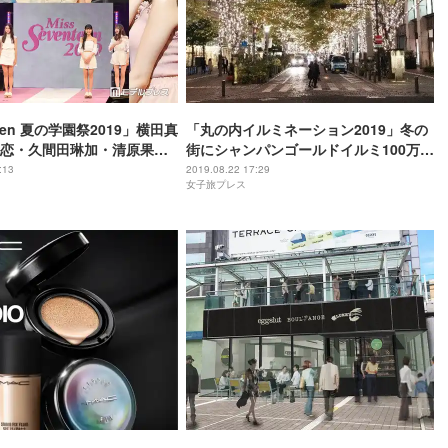
teen 夏の学園祭2019」横田真
「丸の内イルミネーション2019」冬の
恋・久間田琳加・清原果耶
街にシャンパンゴールドイルミ100万球
 佐野勇斗・鈴木仁らイケ
輝く
:13
2019.08.22 17:29
女子旅プレス
ュン連発【写真特集】