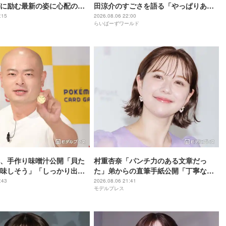
に励む最新の姿に心配の声
田涼介のすごさを語る「やっぱりあい
」「なんだか痛々しい…」
つはエース」
:15
2026.08.06 22:00
らいばーずワールド
、手作り味噌汁公開「貝た
村重杏奈「パンチ力のある文章だっ
味しそう」「しっかり出汁
た」弟からの直筆手紙公開「丁寧な
」の声
字」「読みやすい」と反響
:43
2026.08.06 21:41
モデルプレス