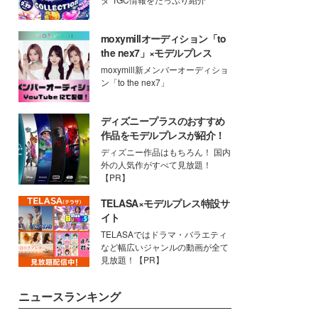
moxymillオーディション「to
the nex7」×モデルプレス
moxymill新メンバーオーディショ
ン「to the nex7」
ディズニープラスのおすすめ
作品をモデルプレスが紹介！
ディズニー作品はもちろん！ 国内
外の人気作がすべて見放題！
【PR】
TELASA×モデルプレス特設サ
イト
TELASAではドラマ・バラエティ
など幅広いジャンルの動画が全て
見放題！【PR】
ニュースランキング