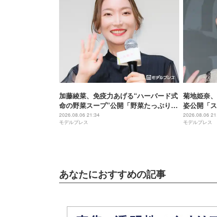
加藤綾菜、免疫力あげる“ハーバード式
菊地姫奈、
命の野菜スープ”公開「野菜たっぷりで
姿公開「ス
美味しそう」「栄養満点ですね」と反
ぎる」と話
2026.08.06 21:34
2026.08.06 21
モデルプレス
モデルプレス
響
あなたにおすすめの記事