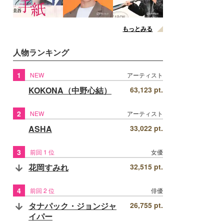
もっとみる
人物ランキング
1
NEW
アーティスト
KOKONA（中野心結）
63,123 pt.
2
NEW
アーティスト
ASHA
33,022 pt.
3
前回 1 位
女優
花岡すみれ
32,515 pt.
4
前回 2 位
俳優
タナパック・ジョンジャ
26,755 pt.
イパー