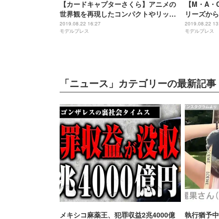
【カードキャプターさくら】アニメの
【M・A・
世界観を再現したコンパクトやリップ
リーズから
グロス3種など｜9月21日発売
ョンが登場
2019.08.22 16:27
2019.08.22 13
モデルプレス
モデルプレス
「ニュース」カテゴリーの最新記事
メキシコ麻薬王、犯罪収益2兆4000億
執行猶予中