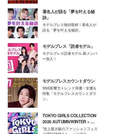
著名人が語る「夢を叶える秘
訣」
モデルプレス独自取材！著名人が
語る「夢を叶える秘訣」
モデルプレス「読者モデル」
モデルプレス読者モデル 新メンバ
ー加入！
モデルプレスカウントダウン
SNS影響力トレンド俳優・女優を
特集「モデルプレスカウントダウ
ン」
TOKYO GIRLS COLLECTION
2026 AUTUMN/WINTER × モ
デルプレス
"史上最大級のファッションフェス
タ"TGC情報をたっぷり紹介