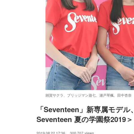
雑賀サクラ、ブリッジマン遊七、瀬戸琴楓、田中杏奈 
「Seventeen」新専属モ
Seventeen 夏の学園祭2019＞
/
Unmute
2019.08.22 17:36
300,707
views