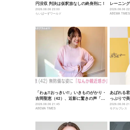
円没収 判決は仮釈放なしの終身刑に！
レーニング
「痩せ過ぎ
2026.08.06 23:00
2026.08.06 22
らいばーずワールド
ABEMA TIMES
「わぁ!!おっきい!!」いきものがかり・
あばれる君
吉岡聖恵（42）、近影に驚きの声「な
っぷりで美
にこれ…大好き」「なんか親近感が」
が出てそう
2026.08.06 21:45
2026.08.06 21
ABEMA TIMES
モデルプレス