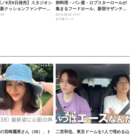
C／9月6日発売】スタジオシ
卵料理・パン屋・ロブスターロールが
新クッションファンデーシ
集まるフードホール、新宿サザンテラ
スにOPEN
:54
2019.08.22 13:41
女子旅プレス
の宮崎麗果さん（38）、ト
二宮和也、東京ドームを1人で埋める山