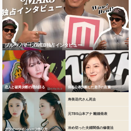
ブルーノマーズWEB独占インタビュー
恋人と破局 決断の理由語る
病名公表決断した息子の言葉
寿美花代さん死去
元TBS山本アナ 離婚発表
冷め切った夫婦関係の修復法
グラマーツインハーフ作り方