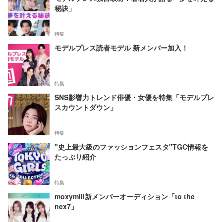
秘訣」
特集
モデルプレス読者モデル 新メンバー加入！
特集
SNS影響力トレンド俳優・女優を特集「モデルプレ
スカウントダウン」
特集
"史上最大級のファッションフェスタ"TGC情報を
たっぷり紹介
特集
moxymill新メンバーオーディション「to the
nex7」