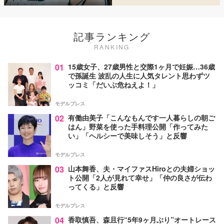
記事ランキング
RANKING
01
15歳女子、27歳男性と交際1ヶ月で妊娠…36歳
で孫誕生 波乱の人生に人気タレント思わずツ
ッコミ「だいぶ危ねえよ！」
モデルプレス
02
有働由美子「こんなもんです一人暮らしの朝ご
はん」野菜を使った手料理公開「作ってみた
い」「ヘルシーで美味しそう」と反響
モデルプレス
03
山本舞香、夫・マイファスHiroとの夫婦ショッ
ト公開「2人が見れて幸せ」「仲の良さが伝わ
ってくる」と反響
モデルプレス
04
香取慎吾、森且行“5年9ヶ月ぶり”オートレース