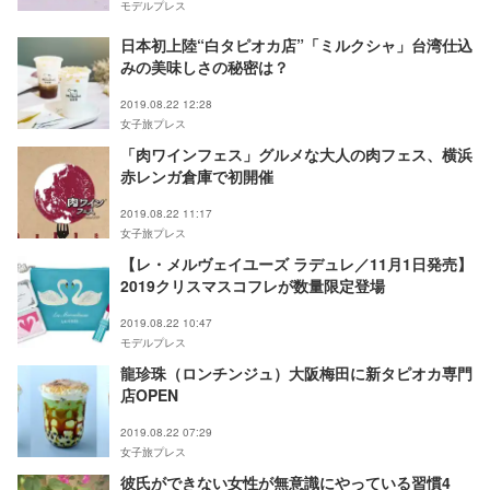
モデルプレス
日本初上陸“白タピオカ店”「ミルクシャ」台湾仕込
みの美味しさの秘密は？
2019.08.22 12:28
女子旅プレス
「肉ワインフェス」グルメな大人の肉フェス、横浜
赤レンガ倉庫で初開催
2019.08.22 11:17
女子旅プレス
【レ・メルヴェイユーズ ラデュレ／11月1日発売】
2019クリスマスコフレが数量限定登場
2019.08.22 10:47
モデルプレス
龍珍珠（ロンチンジュ）大阪梅田に新タピオカ専門
店OPEN
2019.08.22 07:29
女子旅プレス
彼氏ができない女性が無意識にやっている習慣4