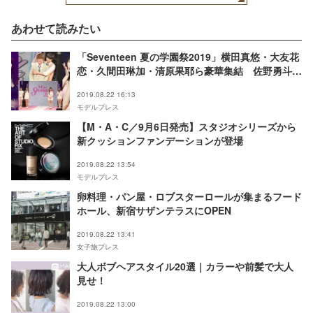
あわせて読みたい
「Seventeen 夏の学園祭2019」横田真悠・大友花
恋・久間田琳加・清原果耶ら豪華集結 佐野勇斗・
鈴木仁らイケメンは胸キュン連発【写真特集】
2019.08.22 16:13
モデルプレス
【M・A・C／9月6日発売】スタジオシリーズから
新クッションファンデーションが登場
2019.08.22 13:54
モデルプレス
卵料理・パン屋・ロブスターロールが集まるフード
ホール、新宿サザンテラスにOPEN
2019.08.22 13:41
女子旅プレス
大人ボブヘアスタイル20選｜カラーや前髪で大人
見せ！
2019.08.22 13:00