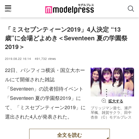
「ミスセブンティーン2019」4人決定 “13
歳”に会場どよめき＜Seventeen 夏の学園祭
2019＞
2019.08.22 16:14
491,732
views
22日、パシフィコ横浜・国立大ホー
ルにて開催された雑誌
「Seventeen」の読者招待イベント
「Seventeen 夏の学園祭2019」に
拡大する
て、「ミスセブンティーン2019」に
ブリッジマン遊七、瀬戸
琴楓、雑賀サクラ、田中
選出された4人が発表された。
杏奈 （C）モデルプレス
全文を読む