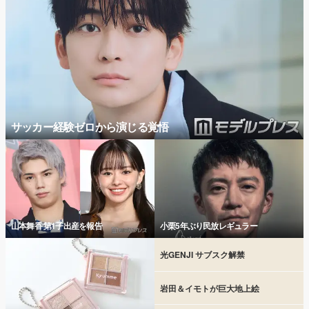
サッカー経験ゼロから演じる覚悟
山本舞香 第1子出産を報告
小栗5年ぶり民放レギュラー
光GENJI サブスク解禁
岩田＆イモトが巨大地上絵