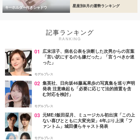
星座別8月の運勢ランキング
キーホルダー付きシャドウ
記事ランキング
RANKING
01
広末涼子、病名公表を決断した次男からの言葉
「言い訳にするのも嫌だった」「言うべきか迷
った」
モデルプレス
02
集英社、日向坂46藤嶌果歩の写真集を巡り声明
発表 注意喚起も「必要に応じて法的措置を含
む対応を検討」
モデルプレス
03
元ME:I飯田栞月、ミュージカル初出演「この上
ない喜びとともに大変光栄」4年ぶり上演「フ
ァントム」城田優らキャスト発表
モデルプレス