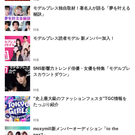
モデルプレス独自取材！著名人が語る「夢を叶える
秘訣」
特集
モデルプレス読者モデル 新メンバー加入！
特集
SNS影響力トレンド俳優・女優を特集「モデルプレ
スカウントダウン」
特集
"史上最大級のファッションフェスタ"TGC情報を
たっぷり紹介
特集
moxymill新メンバーオーディション「to the
nex7」