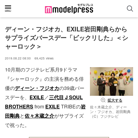
ディーン・フジオカ、EXILE岩田剛典らから
サプライズバースデー「ビックリした」＜シ
ャーロック＞
2019.08.22 08:00
69,425
views
10月期のフジテレビ系月9ドラマ
『シャーロック』の主演を務める俳
優の
ディーン・フジオカ
の39歳バー
スデーを、
EXILE
／
三代目 J SOUL
拡大する
BROTHERS
from
EXILE
TRIBEの
岩
佐々木蔵之介、ディー
ン・フジオカ、岩田剛典
田剛典
と
佐々木蔵之介
がサプライズ
（C）フジテレビ
で祝った。