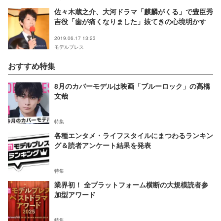
佐々木蔵之介、大河ドラマ「麒麟がくる」で豊臣秀
吉役「歯が痛くなりました」抜てきの心境明かす
2019.06.17 13:23
モデルプレス
おすすめ特集
8月のカバーモデルは映画「ブルーロック」の高橋
文哉
特集
各種エンタメ・ライフスタイルにまつわるランキン
グ＆読者アンケート結果を発表
特集
業界初！ 全プラットフォーム横断の大規模読者参
加型アワード
特集