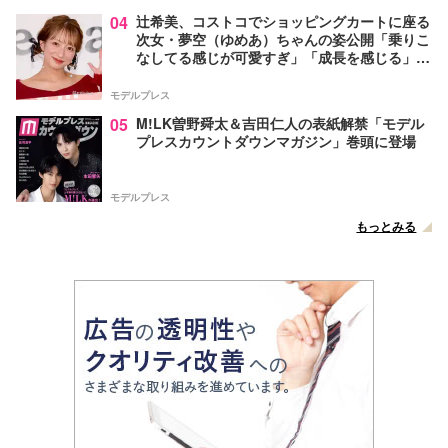
04
辻希美、コストコでショッピングカートに座る
次女・夢空（ゆめあ）ちゃんの姿公開「乗りこ
なしてる感じが可愛すぎ」「成長を感じる」の
声
モデルプレス
05
M!LK曽野舜太＆吉田仁人の表紙解禁「モデル
プレスカウントダウンマガジン」巻頭に登場
モデルプレス
もっとみる