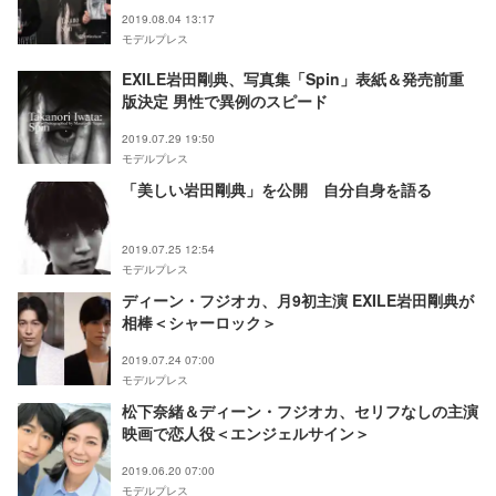
2019.08.04 13:17
モデルプレス
EXILE岩田剛典、写真集「Spin」表紙＆発売前重
版決定 男性で異例のスピード
2019.07.29 19:50
モデルプレス
「美しい岩田剛典」を公開 自分自身を語る
2019.07.25 12:54
モデルプレス
ディーン・フジオカ、月9初主演 EXILE岩田剛典が
相棒＜シャーロック＞
2019.07.24 07:00
モデルプレス
松下奈緒＆ディーン・フジオカ、セリフなしの主演
映画で恋人役＜エンジェルサイン＞
2019.06.20 07:00
モデルプレス