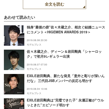
全文を読む
あわせて読みたい
独身“最後の砦”佐々木蔵之介、相次ぐ結婚ニュース
にコメント＜HIGEMEN AWARDS 2019＞
2019.08.08 20:30
モデルプレス
佐々木蔵之介、ディーン＆岩田剛典「シャーロッ
ク」で初月9レギュラー出演
2019.08.07 07:00
モデルプレス
EXILE岩田剛典、新たな発見「意外と彫りが深いん
だな」 三代目JSBメンバーの反応も明かす
2019.08.04 13:46
モデルプレス
EXILE岩田剛典は“完璧できた子” 永瀬正敏が“ウル
ッときた”エピソード明かす