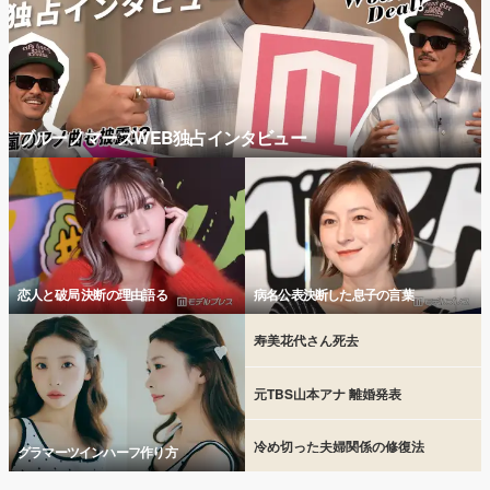
ブルーノマーズWEB独占インタビュー
恋人と破局 決断の理由語る
病名公表決断した息子の言葉
寿美花代さん死去
元TBS山本アナ 離婚発表
冷め切った夫婦関係の修復法
グラマーツインハーフ作り方