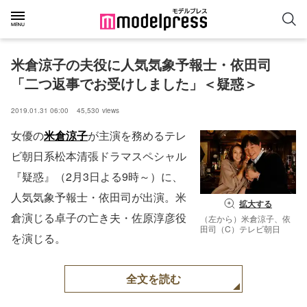
米倉涼子の夫役に人気気象予報士・依田司
「二つ返事でお受けしました」＜疑惑＞
2019.01.31 06:00
45,530
views
女優の
米倉涼子
が主演を務めるテレ
ビ朝日系松本清張ドラマスペシャル
『疑惑』（2月3日よる9時～）に、
人気気象予報士・依田司が出演。米
拡大する
倉演じる卓子の亡き夫・佐原淳彦役
（左から）米倉涼子、依
田司（C）テレビ朝日
を演じる。
全文を読む