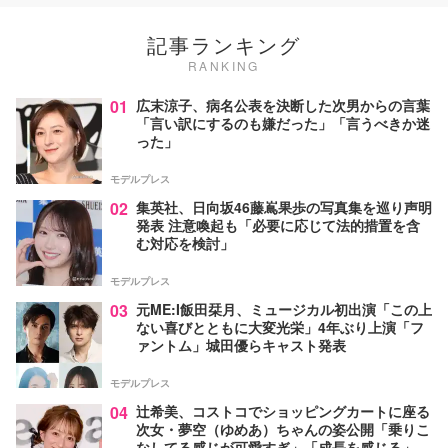
記事ランキング
RANKING
01
広末涼子、病名公表を決断した次男からの言葉
「言い訳にするのも嫌だった」「言うべきか迷
った」
モデルプレス
02
集英社、日向坂46藤嶌果歩の写真集を巡り声明
発表 注意喚起も「必要に応じて法的措置を含
む対応を検討」
モデルプレス
03
元ME:I飯田栞月、ミュージカル初出演「この上
ない喜びとともに大変光栄」4年ぶり上演「フ
ァントム」城田優らキャスト発表
モデルプレス
04
辻希美、コストコでショッピングカートに座る
次女・夢空（ゆめあ）ちゃんの姿公開「乗りこ
なしてる感じが可愛すぎ」「成長を感じる」の