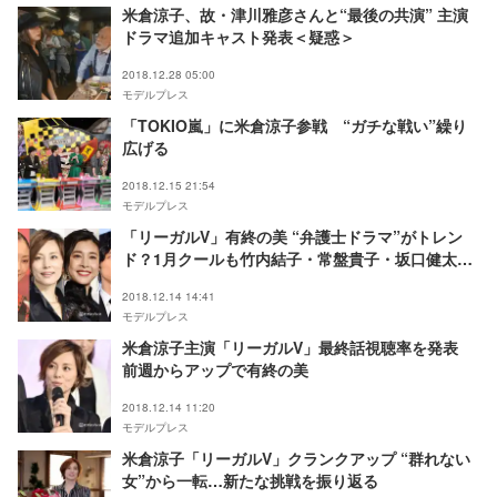
米倉涼子、故・津川雅彦さんと“最後の共演” 主演
ドラマ追加キャスト発表＜疑惑＞
2018.12.28 05:00
モデルプレス
「TOKIO嵐」に米倉涼子参戦 “ガチな戦い”繰り
広げる
2018.12.15 21:54
モデルプレス
「リーガルV」有終の美 “弁護士ドラマ”がトレン
ド？1月クールも竹内結子・常盤貴子・坂口健太郎
主演で各局スタート
2018.12.14 14:41
モデルプレス
米倉涼子主演「リーガルV」最終話視聴率を発表
前週からアップで有終の美
2018.12.14 11:20
モデルプレス
米倉涼子「リーガルV」クランクアップ “群れない
女”から一転…新たな挑戦を振り返る