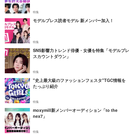
特集
モデルプレス読者モデル 新メンバー加入！
特集
SNS影響力トレンド俳優・女優を特集「モデルプレ
スカウントダウン」
特集
"史上最大級のファッションフェスタ"TGC情報を
たっぷり紹介
特集
moxymill新メンバーオーディション「to the
nex7」
特集