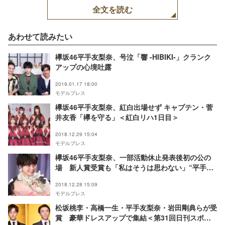
全文を読む
あわせて読みたい
欅坂46平手友梨奈、号泣「響 -HIBIKI-」クランク
アップの心境吐露
2019.01.17 18:00
モデルプレス
欅坂46平手友梨奈、紅白出場せず キャプテン・菅
井友香「欅を守る」＜紅白リハ1日目＞
2018.12.29 15:04
モデルプレス
欅坂46平手友梨奈、一部活動休止発表後初の公の
場 新人賞受賞も「私はそうは思わない」“平手
節”スピーチ＜第31回日刊スポーツ映画大賞＞
2018.12.28 15:09
モデルプレス
松坂桃李・高橋一生・平手友梨奈・岩田剛典らが受
賞 豪華ドレスアップで集結＜第31回日刊スポー