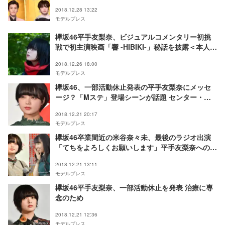
ツ映画大賞＞
2018.12.28 13:22
モデルプレス
欅坂46平手友梨奈、ビジュアルコメンタリー初挑
戦で初主演映画「響 -HIBIKI-」秘話を披露＜本人コ
メント到着＞
2018.12.26 18:00
モデルプレス
欅坂46、一部活動休止発表の平手友梨奈にメッセ
ージ？「Mステ」登場シーンが話題 センター・鈴
本美愉にも注目集まる
2018.12.21 20:17
モデルプレス
欅坂46卒業間近の米谷奈々未、最後のラジオ出演
「てちをよろしくお願いします」平手友梨奈への思
い やり残したことは？
2018.12.21 13:11
モデルプレス
欅坂46平手友梨奈、一部活動休止を発表 治療に専
念のため
2018.12.21 12:36
モデルプレス