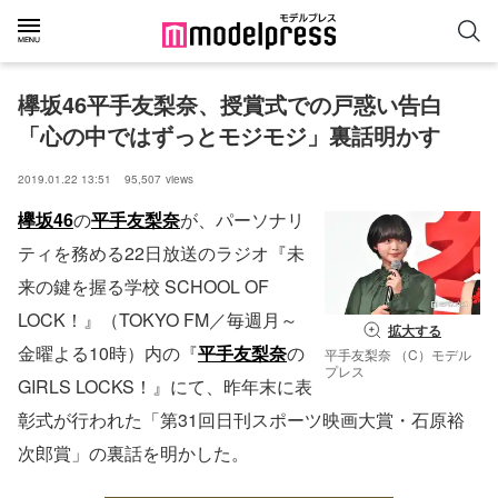
欅坂46平手友梨奈、授賞式での戸惑い告白
「心の中ではずっとモジモジ」裏話明かす
2019.01.22 13:51
95,507
views
欅坂46
の
平手友梨奈
が、パーソナリ
ティを務める22日放送のラジオ『未
来の鍵を握る学校 SCHOOL OF
LOCK！』（TOKYO FM／毎週月～
拡大する
金曜よる10時）内の『
平手友梨奈
の
平手友梨奈 （C）モデル
プレス
GIRLS LOCKS！』にて、昨年末に表
彰式が行われた「第31回日刊スポーツ映画大賞・石原裕
次郎賞」の裏話を明かした。