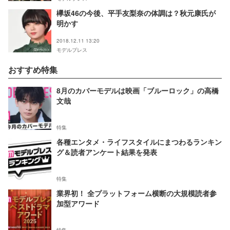
欅坂46の今後、平手友梨奈の体調は？秋元康氏が
明かす
2018.12.11 13:20
モデルプレス
おすすめ特集
8月のカバーモデルは映画「ブルーロック」の高橋
文哉
特集
各種エンタメ・ライフスタイルにまつわるランキン
グ＆読者アンケート結果を発表
特集
業界初！ 全プラットフォーム横断の大規模読者参
加型アワード