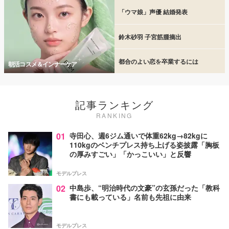
「ウマ娘」声優 結婚発表
鈴木砂羽 子宮筋腫摘出
都合のよい恋を卒業するには
朝活コスメ＆インナーケア
記事ランキング
RANKING
01
寺田心、週6ジム通いで体重62kg→82kgに
110kgのベンチプレス持ち上げる姿披露「胸板
の厚みすごい」「かっこいい」と反響
モデルプレス
02
中島歩、“明治時代の文豪”の玄孫だった「教科
書にも載っている」名前も先祖に由来
モデルプレス