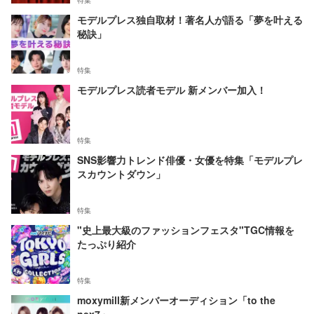
特集
モデルプレス独自取材！著名人が語る「夢を叶える
秘訣」
特集
モデルプレス読者モデル 新メンバー加入！
特集
SNS影響力トレンド俳優・女優を特集「モデルプレ
スカウントダウン」
特集
"史上最大級のファッションフェスタ"TGC情報を
たっぷり紹介
特集
moxymill新メンバーオーディション「to the