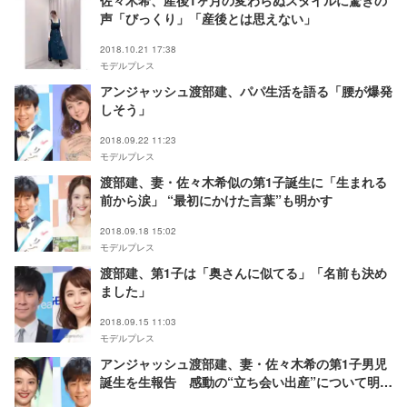
佐々木希、産後1ヶ月の変わらぬスタイルに驚きの
声「びっくり」「産後とは思えない」
2018.10.21 17:38
モデルプレス
アンジャッシュ渡部建、パパ生活を語る「腰が爆発
しそう」
2018.09.22 11:23
モデルプレス
渡部建、妻・佐々木希似の第1子誕生に「生まれる
前から涙」 “最初にかけた言葉”も明かす
2018.09.18 15:02
モデルプレス
渡部建、第1子は「奥さんに似てる」「名前も決め
ました」
2018.09.15 11:03
モデルプレス
アンジャッシュ渡部建、妻・佐々木希の第1子男児
誕生を生報告 感動の“立ち会い出産”について明か
す