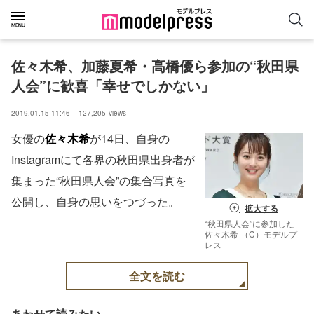
佐々木希、加藤夏希・高橋優ら参加の“秋田県
人会”に歓喜「幸せでしかない」
2019.01.15 11:46
127,205
views
女優の
佐々木希
が14日、自身の
Instagramにて各界の秋田県出身者が
集まった“秋田県人会”の集合写真を
公開し、自身の思いをつづった。
拡大する
“秋田県人会”に参加した
佐々木希 （C）モデルプ
レス
全文を読む
あわせて読みたい