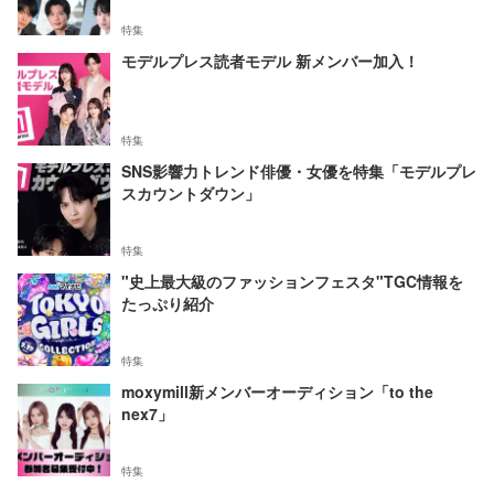
特集
モデルプレス読者モデル 新メンバー加入！
特集
SNS影響力トレンド俳優・女優を特集「モデルプレ
スカウントダウン」
特集
"史上最大級のファッションフェスタ"TGC情報を
たっぷり紹介
特集
moxymill新メンバーオーディション「to the
nex7」
特集