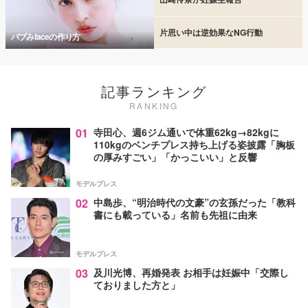
片思い中は逆効果なNG行動
バブみfaceの作り方
記事ランキング
RANKING
01
寺田心、週6ジム通いで体重62kg→82kgに
110kgのベンチプレス持ち上げる姿披露「胸板
の厚みすごい」「かっこいい」と反響
モデルプレス
02
中島歩、“明治時代の文豪”の玄孫だった「教科
書にも載っている」名前も先祖に由来
モデルプレス
03
及川光博、再婚発表 お相手は妊娠中「交際し
ておりました方と」