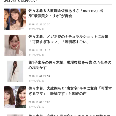
佐々木希＆大政絢＆佐藤ありさ「non-no」出
身“最強美女トリオ”が再会
2018.12.26 20:20
モデルプレス
佐々木希、メガネ姿のナチュラルショットに反響
「可愛すぎるママ」「透明感すごい」
2018.11.22 18:16
モデルプレス
第1子出産の佐々木希、現場復帰を報告 久々仕事の
心境明かす
2018.11.09 21:54
モデルプレス
佐々木希、大政絢らと“魔女宅”キキに変身「可愛す
ぎるママ」「眼福です」と悶絶の声
2018.11.01 16:06
モデルプレス