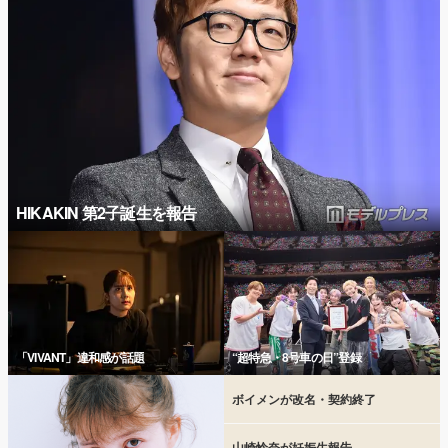
HIKAKIN 第2子誕生を報告
「VIVANT」違和感が話題
“超特急・8号車の日”登録
ボイメンが改名・契約終了
山崎怜奈が妊娠生報告