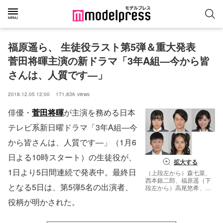
福原遥ら、 生徒役ラスト第5弾＆重大発表　
菅田将暉主演の新ドラマ「3年A組―今から皆
さんは、人質です―」
2018.12.05 12:00
171,836
views
俳優・
菅田将暉
が主演を務める日本
テレビ系新日曜ドラマ「3年A組―今
から皆さんは、人質です―」（1月6
日よる10時スタート）の生徒役が、
拡大する
1日より5日間連続で発表中。最終日
（上段左から）森七菜、
西本銀二郎、福原遥（下
となる5日は、第5弾5名の出演者、
段左から）高尾悠希、箭
内夢菜 （画像提供：日本
役柄が明かされた。
テレビ）