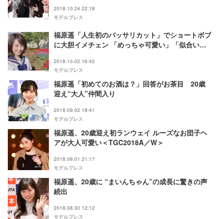
ぎ」の声
2018.10.24 22:18
モデルプレス
福原遥「人生初のバッサリカット」でショートボブ
に大胆イメチェン 「めっちゃ可愛い」「似合いす
ぎ」絶賛相次ぐ
2018.10.02 16:42
モデルプレス
福原遥「初めてのお酒は？」回答がお茶目 20歳
迎え“大人”仲間入り
2018.09.02 18:41
モデルプレス
福原遥、20歳迎え初ランウェイ ルーズなお団子ヘ
アが大人可愛い＜TGC2018A／W＞
2018.09.01 21:17
モデルプレス
福原遥、20歳に “まいんちゃん”の成長に驚きの声
続出
2018.08.30 12:12
モデルプレス