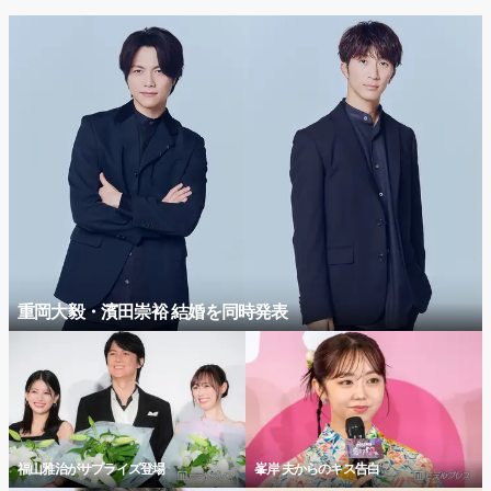
重岡大毅・濱田崇裕 結婚を同時発表
福山雅治がサプライズ登場
峯岸 夫からのキス告白