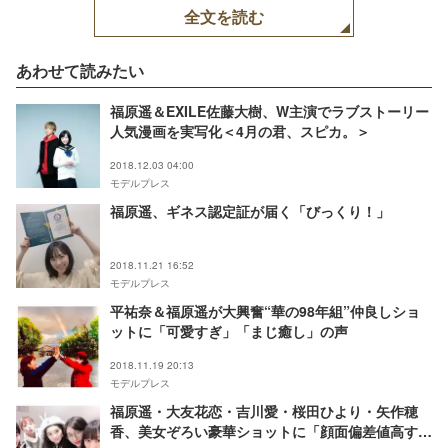
全文を読む
あわせて読みたい
福原遥＆EXILE佐藤大樹、W主演でラブストーリー
人気漫画を実写化＜4月の君、スピカ。＞
2018.12.03 04:00
モデルプレス
福原遥、ギネス認定証が届く「びっくり！」
2018.11.21 16:52
モデルプレス
平祐奈＆福原遥が大興奮“華の98年組”仲良しショ
ットに「可愛すぎ」「まじ癒し」の声
2018.11.19 20:13
モデルプレス
福原遥・大友花恋・吉川愛・桜田ひより・矢作穂
香、美女ぞろい豪華ショットに「顔面偏差値高す