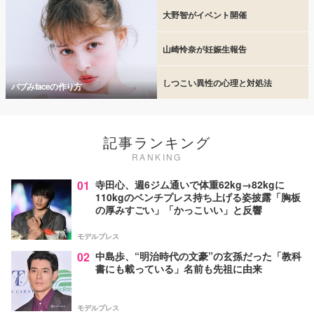
大野智がイベント開催
山崎怜奈が妊娠生報告
しつこい異性の心理と対処法
バブみfaceの作り方
記事ランキング
RANKING
01
寺田心、週6ジム通いで体重62kg→82kgに
110kgのベンチプレス持ち上げる姿披露「胸板
の厚みすごい」「かっこいい」と反響
モデルプレス
02
中島歩、“明治時代の文豪”の玄孫だった「教科
書にも載っている」名前も先祖に由来
モデルプレス