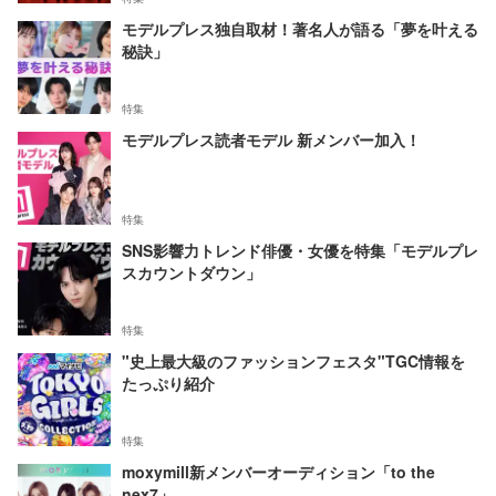
モデルプレス独自取材！著名人が語る「夢を叶える
秘訣」
特集
モデルプレス読者モデル 新メンバー加入！
特集
SNS影響力トレンド俳優・女優を特集「モデルプレ
スカウントダウン」
特集
"史上最大級のファッションフェスタ"TGC情報を
たっぷり紹介
特集
moxymill新メンバーオーディション「to the
nex7」