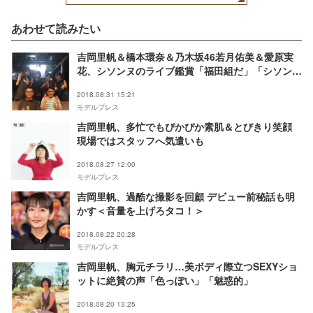
あわせて読みたい
吉岡里帆＆橋本環奈＆乃木坂46若月佑美＆愛原実
花、シソンヌのライブ鑑賞「福田組だ」「シソンヌ
羨ましすぎ」と話題に
2018.08.31 15:21
モデルプレス
吉岡里帆、多忙でもぴかぴか素肌＆とびきり笑顔
現場ではスタッフへ気遣いも
2018.08.27 12:00
モデルプレス
吉岡里帆、過酷な撮影を回顧 デビュー前秘話も明
かす＜音量を上げろタコ！＞
2018.08.22 20:28
モデルプレス
吉岡里帆、胸元チラリ…美ボディ際立つSEXYショ
ットに絶賛の声「色っぽい」「魅惑的」
2018.08.20 13:25