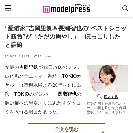
“愛猫家”吉岡里帆＆長瀬智也の“ベストショッ
ト勝負”が「ただの癒やし」「ほっこりした」
と話題
2018.09.13 21:29
97,721
views
女優の
吉岡里帆
が12日放送のフジテ
レビ系バラエティー番組「
TOKIO
カ
ケル」（毎週水曜よる23時～）に出
演。
TOKIO
のメンバー・
長瀬智也
の
拡大する
飼い猫への溺愛ぶりに思わずツッコ
猫好き同士長瀬智也とト
ークに花を咲かせた吉岡
ミを入れる場面があった。
里帆 （C）モデルプレス
全文を読む