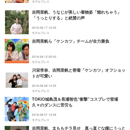
モデルプレス
吉岡里帆、うなじが美しい着物姿「惚れちゃう」
「うっとりする」と絶賛の声
2018.08.17 12:45
モデルプレス
吉岡里帆ら「ケンカツ」チームが全力勝負
2018.08.13 05:00
モデルプレス
川栄李奈、吉岡里帆と密着「ケンカツ」オフショッ
トが可愛い
2018.08.08 14:35
モデルプレス
TOKIO城島茂＆長瀬智也“衝撃”コスプレで登場
久々のダンスに苦労も
2018.08.07 13:39
モデルプレス
吉岡里帆、太ももチラ見せ 真っ直ぐな瞳にうっと