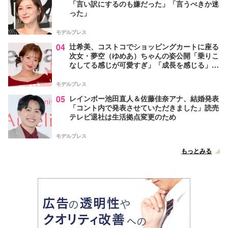
「言い訳にするのも嫌だった」「言うべきか迷
った」
モデルプレス
04
辻希美、コストコでショッピングカートに座る
次女・夢空（ゆめあ）ちゃんの姿公開「乗りこ
なしてる感じが可愛すぎ」「成長を感じる」の
声
モデルプレス
05
レインボー池田直人＆佐藤佳奈アナ、結婚発表
「コント内で発表させていただきました」読売
テレビ退社は生活拠点変更のため
モデルプレス
もっとみる