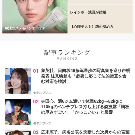
レインボー池田が結婚
【心理テスト】恋の深め方
朝活コスメ＆インナーケア
記事ランキング
RANKING
01
集英社、日向坂46藤嶌果歩の写真集を巡り声明
発表 注意喚起も「必要に応じて法的措置を含
む対応を検討」
モデルプレス
02
寺田心、週6ジム通いで体重62kg→82kgに
110kgのベンチプレス持ち上げる姿披露「胸板
の厚みすごい」「かっこいい」と反響
モデルプレス
03
広末涼子、病名公表を決断した次男からの言葉