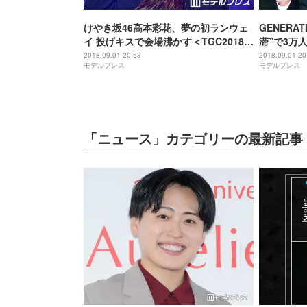
けやき坂46高本彩花、夢の初ランウェ
GENERA
イ 投げキスで会場沸かす＜TGC2018A
滞”で3万人
／W＞
LEGEN
2018.09.01 20:58
2018.09.01 20
モデルプレス
モデルプレス
TGC201
「ニュース」カテゴリーの最新記事