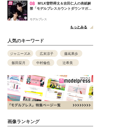
08
M!LK曽野舜太＆吉田仁人の表紙解
禁「モデルプレスカウントダウンマガジ
ン」巻頭に登場
モデルプレス
もっとみる
人気のキーワード
ジャニーズJr.
広末涼子
藤嶌果歩
飯田栞月
中村倫也
辻希美
画像ランキング