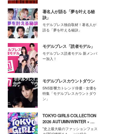
著名人が語る「夢を叶える秘
訣」
モデルプレス独自取材！著名人が
語る「夢を叶える秘訣」
モデルプレス「読者モデル」
モデルプレス読者モデル 新メンバ
ー加入！
モデルプレスカウントダウン
SNS影響力トレンド俳優・女優を
特集「モデルプレスカウントダウ
ン」
TOKYO GIRLS COLLECTION
2026 AUTUMN/WINTER × モ
デルプレス
"史上最大級のファッションフェス
タ"TGC情報をたっぷり紹介