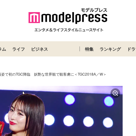
ラム
ライフ
ビジネス
特集
ランキング
ドラ
姿で初のTGC降臨 妖艶な世界観で観客虜に＜TGC2018A／W＞