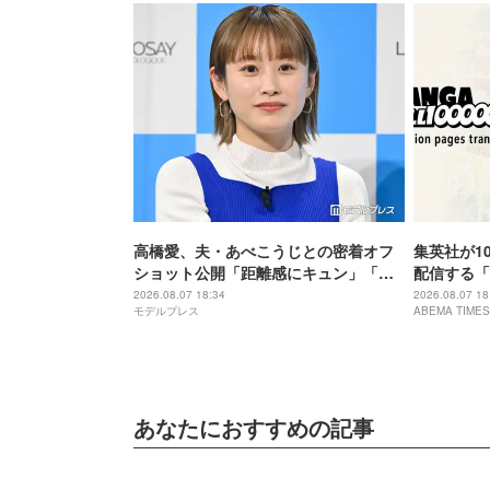
高橋愛、夫・あべこうじとの密着オフ
集英社が1
ショット公開「距離感にキュン」「素
配信する「M
敵な夫婦」
ト！国内から
2026.08.07 18:34
2026.08.07 18
モデルプレス
ABEMA TIMES
覧可能
あなたにおすすめの記事