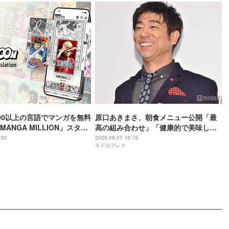
00以上の言語でマンガを無料
原口あきまさ、朝食メニュー公開「最
ANGA MILLION」スター
高の組み合わせ」「健康的で美味しそ
は『ONE PIECE』など閲
う」の声
:30
2026.08.07 18:15
モデルプレス