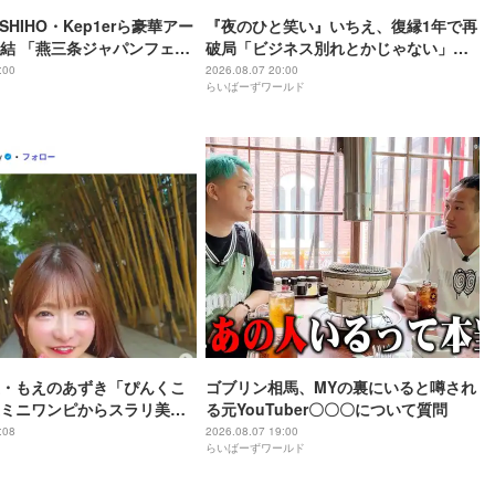
SHIHO・Kep1erら豪華アー
『夜のひと笑い』いちえ、復縁1年で再
結 「燕三条ジャパンフェス
破局「ビジネス別れとかじゃない」と
wered by LANDCON」開催決
涙
:00
2026.08.07 20:00
らいばーずワールド
・もえのあずき「ぴんくこ
ゴブリン相馬、MYの裏にいると噂され
ミニワンピからスラリ美脚
る元YouTuber〇〇〇について質問
良くて脚が綺麗」「お人形
:08
2026.08.07 19:00
らいばーずワールド
」