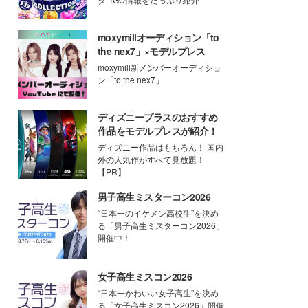
moxymillオーディション「to
the nex7」×モデルプレス
moxymill新メンバーオーディショ
ン「to the nex7」
ディズニープラスのおすすめ
作品をモデルプレスが紹介！
ディズニー作品はもちろん！ 国内
外の人気作がすべて見放題！
【PR】
男子高生ミスターコン2026
“日本一のイケメン高校生”を決め
る「男子高生ミスターコン2026」
開催中！
女子高生ミスコン2026
“日本一かわいい女子高生”を決め
る「女子高生ミスコン2026」開催