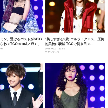
ミン、透けるバストがSEXY
“美しすぎる9歳”エルラ・グロス、圧倒
らわ＜TGC2018A／W＞、
的美貌に騒然 TGCで初来日＜
TGC2018A／W＞
:01
2018.09.01 20:59
モデルプレス