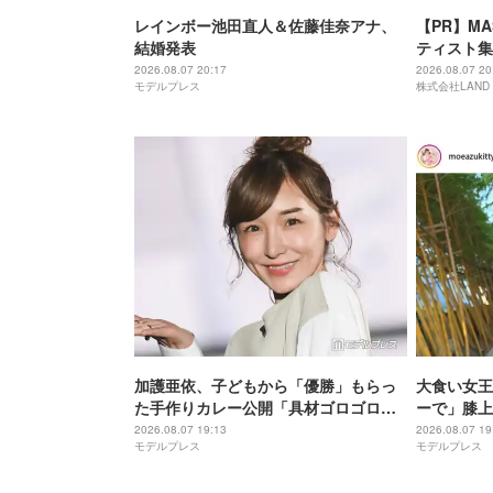
レインボー池田直人＆佐藤佳奈アナ、
【PR】MA
結婚発表
ティスト集
2026 po
2026.08.07 20:17
2026.08.07 20
モデルプレス
株式会社LAND
定
加護亜依、子どもから「優勝」もらっ
大食い女王
た手作りカレー公開「具材ゴロゴロで
ーで」膝上
美味しそう」「母の愛が隠し味」と反
「スタイル
2026.08.07 19:13
2026.08.07 19
モデルプレス
モデルプレス
響
さんみたい