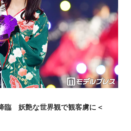
C降臨　妖艶な世界観で観客虜に＜
Loaded
:
52.23%