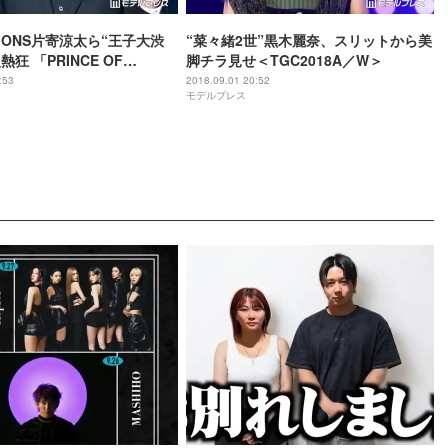
TIONS片寄涼太ら“王子大渋
“菜々緒2世”黒木麗奈、スリットから美
熱狂 「PRINCE OF
脚チラ見せ＜TGC2018A／W＞
D」がTGCをジャック＜
:53
2018.09.01 20:52
モデルプレス
8A／W＞