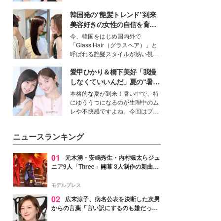
公開。モデルプレスでは、“大のミ
韓国発の“艶髪トレンド”到来
ニオン好き”という共通点を持つモ
デルの宮城舞と島村雄大の特別対
美容好きの女性の自信を育む
談をお届け！それぞれの視点か
「ヘアケア事情」って？
今、韓国をはじめ国内外で
ら、今作ならではの魅力や予想外
「Glass Hair（グラスヘア）」と
の感動をもたらす奥深いストーリ
呼ばれる艶髪スタイルが熱い視線
ーについて熱く語り合ってもらっ
を集めています。メイクやファッ
た。
愛甲ひかり＆橋下美好「我慢
ションの完成度を高めるベースと
して、“髪そのものの美しさ”に改
しなくていいんだ」夏の“暑さ
めて注目する人が増えている様
対策”の新しい選択肢とは？
本格的な夏が到来！暑い中で、特
子。今回は、そんな憧れの艶やか
にゆううつになるのが生理中のム
な髪を日常で叶える、美容好きの
レや不快感ですよね。今回はプラ
女性たちのヘアケア事情を紹介し
イベートでも仲良しで旅行好きな
ます。
モデル・愛甲ひかりさんと橋下美
ニュースランキング
好さんを迎えて本音で女子会トー
ク。猛暑のお出かけを快適に過ご
すヒントや、2人が感動した夏の
01
元木湧・安嶋秀生・内村颯太らジュ
生理の新常識にも迫りました。
ニア9人「Three」開幕 3人制作の新曲＆
手描きセットに込めた想い「もっと前に
進んで夢を掴みたい」【ゲネプロレポ】
モデルプレス
02
広末涼子、病名公表を決断した次男
からの言葉「言い訳にするのも嫌だっ
た」「言うべきか迷った」