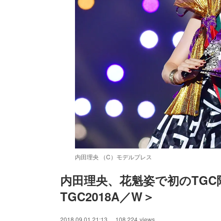
内田理央 （C）モデルプレス
内田理央、花魁姿で初のTG
TGC2018A／W＞
/
Unmute
2018.09.01 21:13
108,224
views