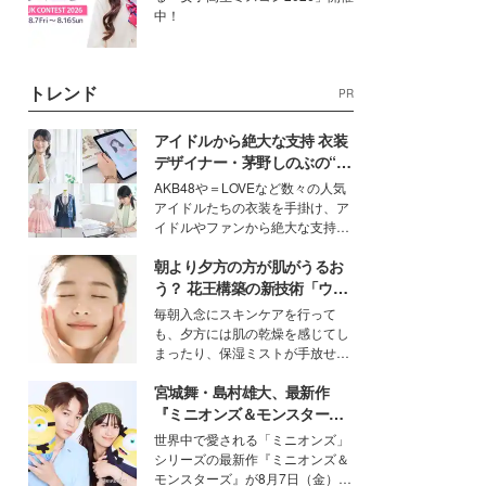
中！
トレンド
PR
アイドルから絶大な支持 衣装
デザイナー・茅野しのぶの“可
愛い”を作る美学＜「シチズン
AKB48や＝LOVEなど数々の人気
クロスシー」インタビュー＞
アイドルたちの衣装を手掛け、ア
イドルやファンから絶大な支持を
得る、株式会社オサレカンパニー
朝より夕方の方が肌がうるお
取締役兼クリエイティブディレク
ター・茅野しのぶ。一人ひとりの
う？ 花王構築の新技術「ウォ
個性に寄り添い、魅力を引き出す
ーターキャプチャリングスキ
毎朝入念にスキンケアを行って
衣装作りは、多くの女性たちに勇
ン（捕水肌）」がスキンケア
も、夕方には肌の乾燥を感じてし
気と自信を与え続けている。
の常識を変える予感
まったり、保湿ミストが手放せな
いという読者も多いのでは？そん
宮城舞・島村雄大、最新作
な美容の常識を大きく変える可能
性を秘めた、革新的な「Water
『ミニオンズ＆モンスター
Capturing Skin（ウォーターキャ
ズ』の魅力熱弁 ハチャメチャ
世界中で愛される「ミニオンズ」
プチャリングスキン：捕水肌）」
だけじゃない“友情と絆”に感
シリーズの最新作『ミニオンズ＆
技術を、花王が構築した。
動
モンスターズ』が8月7日（金）に