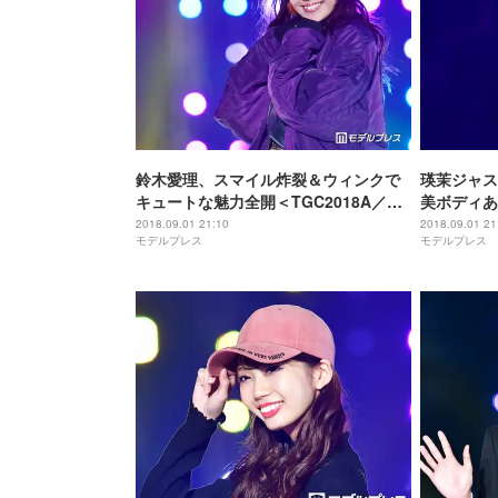
鈴木愛理、スマイル炸裂＆ウィンクで
瑛茉ジャス
キュートな魅力全開＜TGC2018A／W
美ボディあ
＞
2018.09.01 21:10
2018.09.01 21
モデルプレス
モデルプレス