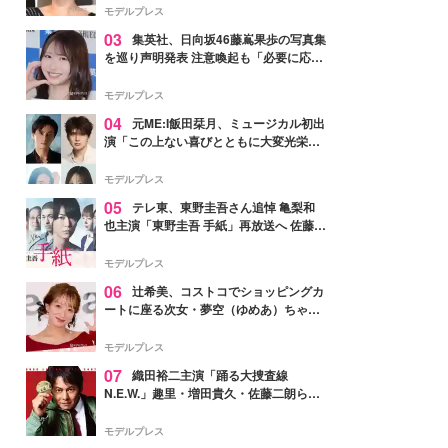
モデルプレス
03
集英社、日向坂46藤嶌果歩の写真集
を巡り声明発表 注意喚起も「必要に応じ
て法的措置を含む対応を検討」
モデルプレス
04
元ME:I飯田栞月、ミュージカル初出
演「この上ない喜びとともに大変光栄」
4年ぶり上演「ファントム」城田優らキ
ャスト発表
モデルプレス
05
テレ東、東野圭吾さん追悼 亀梨和
也主演「東野圭吾 手紙」再放送へ 佐藤隆
太・本田翼・中村倫也ら出演
モデルプレス
06
辻希美、コストコでショッピングカ
ートに座る次女・夢空（ゆめあ）ちゃん
の姿公開「乗りこなしてる感じが可愛す
ぎ」「成長を感じる」の声
モデルプレス
07
織田裕二主演「踊る大捜査線
N.E.W.」趣里・増田貴久・佐藤二朗ら新
メンバー紹介映像解禁 各キャラクター象
徴する“謎のキーワード”も
モデルプレス