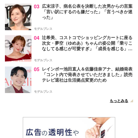
03
広末涼子、病名公表を決断した次男からの言葉
「言い訳にするのも嫌だった」「言うべきか迷
った」
モデルプレス
04
辻希美、コストコでショッピングカートに座る
次女・夢空（ゆめあ）ちゃんの姿公開「乗りこ
なしてる感じが可愛すぎ」「成長を感じる」の
声
モデルプレス
05
レインボー池田直人＆佐藤佳奈アナ、結婚発表
「コント内で発表させていただきました」読売
テレビ退社は生活拠点変更のため
モデルプレス
もっとみる