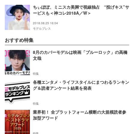
ちぃぽぽ、ミニスカ美脚で視線独占 “投げキス”サ
ービスも＜神コレ2018A／W＞
2018.08.25 16:04
モデルプレス
おすすめ特集
8月のカバーモデルは映画「ブルーロック」の高橋
文哉
特集
各種エンタメ・ライフスタイルにまつわるランキン
グ＆読者アンケート結果を発表
特集
業界初！ 全プラットフォーム横断の大規模読者参
加型アワード
特集