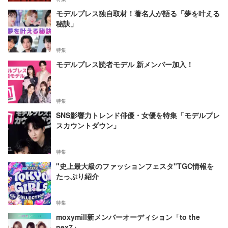
モデルプレス独自取材！著名人が語る「夢を叶える
秘訣」
特集
モデルプレス読者モデル 新メンバー加入！
特集
SNS影響力トレンド俳優・女優を特集「モデルプレ
スカウントダウン」
特集
"史上最大級のファッションフェスタ"TGC情報を
たっぷり紹介
特集
moxymill新メンバーオーディション「to the
nex7」