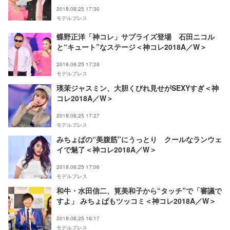
2018.08.25 17:30
モデルプレス
蝶野正洋「神コレ」サプライズ登場 石田ニコル
と“キュート”なステージ＜神コレ2018A／W＞
2018.08.25 17:28
モデルプレス
瑛茉ジャスミン、大胆くびれ見せがSEXYすぎ＜神
コレ2018A／W＞
2018.08.25 17:27
モデルプレス
みちょぱの“美腹筋”にうっとり クールなランウェ
イで魅了＜神コレ2018A／W＞
2018.08.25 17:06
モデルプレス
和牛・水田信二、筧美和子から“タッチ”で「審議で
すよ」 みちょぱもツッコミ＜神コレ2018A／W＞
2018.08.25 16:17
モデルプレス