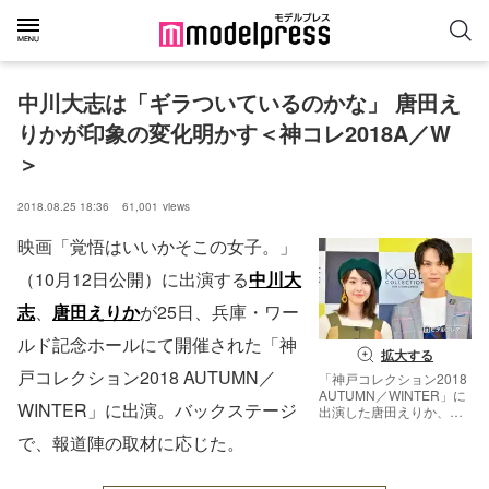
中川大志は「ギラついているのかな」 唐田え
りかが印象の変化明かす＜神コレ2018A／W
＞
2018.08.25 18:36
61,001
views
映画「覚悟はいいかそこの女子。」
（10月12日公開）に出演する
中川大
志
、
唐田えりか
が25日、兵庫・ワー
ルド記念ホールにて開催された「神
拡大する
戸コレクション2018 AUTUMN／
「神戸コレクション2018
AUTUMN／WINTER」に
WINTER」に出演。バックステージ
出演した唐田えりか、中
川大志 （C）モデルプレ
で、報道陣の取材に応じた。
ス