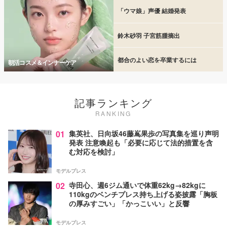
「ウマ娘」声優 結婚発表
鈴木砂羽 子宮筋腫摘出
都合のよい恋を卒業するには
朝活コスメ＆インナーケア
記事ランキング
RANKING
01
集英社、日向坂46藤嶌果歩の写真集を巡り声明
発表 注意喚起も「必要に応じて法的措置を含
む対応を検討」
モデルプレス
02
寺田心、週6ジム通いで体重62kg→82kgに
110kgのベンチプレス持ち上げる姿披露「胸板
の厚みすごい」「かっこいい」と反響
モデルプレス