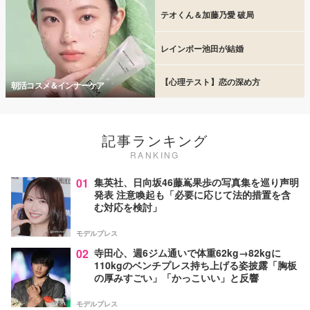
テオくん＆加藤乃愛 破局
レインボー池田が結婚
【心理テスト】恋の深め方
朝活コスメ＆インナーケア
記事ランキング
RANKING
01
集英社、日向坂46藤嶌果歩の写真集を巡り声明
発表 注意喚起も「必要に応じて法的措置を含
む対応を検討」
モデルプレス
02
寺田心、週6ジム通いで体重62kg→82kgに
110kgのベンチプレス持ち上げる姿披露「胸板
の厚みすごい」「かっこいい」と反響
モデルプレス