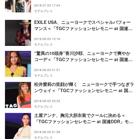
2018.07.03 17:04
モデルプレス
EXILE USA、ニューヨークでスペシャルパフォー
マンス＜「TGCファッションセレモニー at 国連
DDR」モデルプレス現地取材＞
2018.06.03 13:16
モデルプレス
“驚異の10頭身”香川沙耶、ニューヨークで爽やか
コーデ＜「TGCファッションセレモニー at 国連
DDR」モデルプレス現地取材＞
2018.06.03 01:51
モデルプレス
松井愛莉の笑顔が輝く ニューヨークで手つなぎラ
ンウェイ＜「TGCファッションセレモニー at 国連
DDR」モデルプレス現地取材＞
2018.06.02 23:32
モデルプレス
土屋アンナ、胸元大胆衣装でクールに決める＜
「TGCファッションセレモニー at 国連DDR」モデ
ルプレス現地取材＞
2018.06.02 21:39
モデルプレス