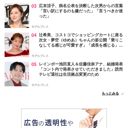
03
広末涼子、病名公表を決断した次男からの言葉
「言い訳にするのも嫌だった」「言うべきか迷
った」
モデルプレス
04
辻希美、コストコでショッピングカートに座る
次女・夢空（ゆめあ）ちゃんの姿公開「乗りこ
なしてる感じが可愛すぎ」「成長を感じる」の
声
モデルプレス
05
レインボー池田直人＆佐藤佳奈アナ、結婚発表
「コント内で発表させていただきました」読売
テレビ退社は生活拠点変更のため
モデルプレス
もっとみる