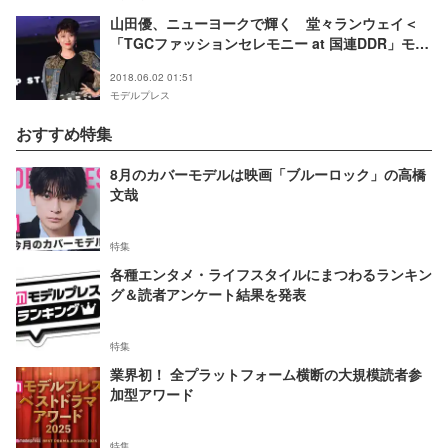
山田優、ニューヨークで輝く 堂々ランウェイ＜
「TGCファッションセレモニー at 国連DDR」モデ
ルプレス現地取材＞
2018.06.02 01:51
モデルプレス
おすすめ特集
8月のカバーモデルは映画「ブルーロック」の高橋
文哉
特集
各種エンタメ・ライフスタイルにまつわるランキン
グ＆読者アンケート結果を発表
特集
業界初！ 全プラットフォーム横断の大規模読者参
加型アワード
特集