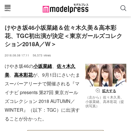
けやき坂46小坂菜緒＆佐々木久美＆高本彩
花、TGC初出演が決定＜東京ガールズコレク
ション2018A／W＞
2018.08.08 17:11
56,573
views
けやき坂46の
小坂菜緒
、
佐々木久
美
、
高本彩花
が、9月1日にさいたま
スーパーアリーナで開催される『マ
拡大する
イナビ presents 第27回 東京ガール
（左から）佐々木久美、
ズコレクション 2018 AUTUMN／
小坂菜緒、高本彩花（提
供写真）
WINTER』（以下：TGC）に出演す
ることが分かった。