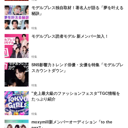
モデルプレス独自取材！著名人が語る「夢を叶える
秘訣」
特集
モデルプレス読者モデル 新メンバー加入！
特集
SNS影響力トレンド俳優・女優を特集「モデルプレ
スカウントダウン」
特集
"史上最大級のファッションフェスタ"TGC情報を
たっぷり紹介
特集
moxymill新メンバーオーディション「to the
nex7」