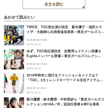
全文を読む
あわせて読みたい
TWICE、TGC初出演が決定 新木優子・池田エラ
イザ・大政絢ら出演者追加発表＜東京ガールズコレ
クション2018A／W＞
2018.08.08 16:26
モデルプレス
ゆず、TGC初出演決定 志尊淳らイケメン俳優＆
E-girlsメンバーも登場＜東京ガールズコレクショ
ン2018A／W＞
2018.07.30 15:32
モデルプレス
2018年秋冬に流行るファッション＆メイクは？
「TGC」3大トレンドキーワード＆注目アイテム発
表
2018.07.12 16:41
モデルプレス
新川優愛・鈴木愛理・中村里砂ら「東京ガールズコ
レクション2018A／W」追加出演者＆MCを発表