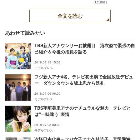
（t.cube）
全文を読む
あわせて読みたい
TBS新人アナウンサーお披露目 浴衣姿で緊張の自
己紹介＆今後の抱負を語る
2018.07.13 15:53
モデルプレス
フジ新人アナ4名、テレビ初出演で全国放送デビュ
ー ダウンタウン＆坂上忍から洗礼
2018.07.06 06:00
モデルプレス
TBS宇垣美里アナのナチュラルな魅力 テレビと
は“一味違う”表情
2018.07.05 00:00
モデルプレス
W杯日本代表へフジ女子アナ久慈暁子、宮司愛海、