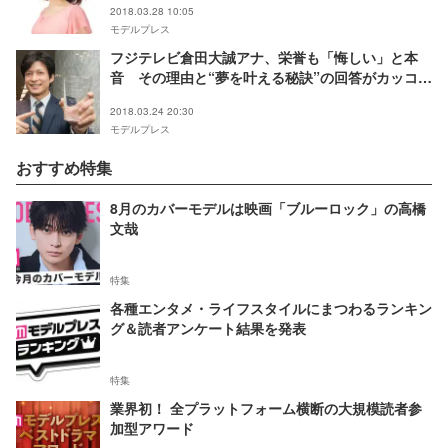
2018.03.28 10:05
モデルプレス
フジテレビ倉田大誠アナ、栄誉も「悔しい」と本
音 その理由と“夢を叶える秘訣”の回答がカッコ良
い＜第34回FNSアナウンス大賞＞
2018.03.24 20:30
モデルプレス
おすすめ特集
8月のカバーモデルは映画「ブルーロック」の高橋
文哉
特集
各種エンタメ・ライフスタイルにまつわるランキン
グ＆読者アンケート結果を発表
特集
業界初！ 全プラットフォーム横断の大規模読者参
加型アワード