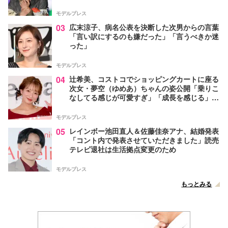
モデルプレス
03
広末涼子、病名公表を決断した次男からの言葉
「言い訳にするのも嫌だった」「言うべきか迷
った」
モデルプレス
04
辻希美、コストコでショッピングカートに座る
次女・夢空（ゆめあ）ちゃんの姿公開「乗りこ
なしてる感じが可愛すぎ」「成長を感じる」の
声
モデルプレス
05
レインボー池田直人＆佐藤佳奈アナ、結婚発表
「コント内で発表させていただきました」読売
テレビ退社は生活拠点変更のため
モデルプレス
もっとみる