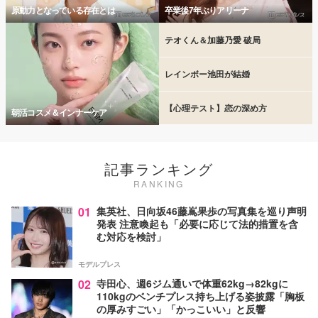
原動力となっている存在とは
卒業後7年ぶりアリーナ
テオくん＆加藤乃愛 破局
レインボー池田が結婚
【心理テスト】恋の深め方
朝活コスメ＆インナーケア
記事ランキング
RANKING
01
集英社、日向坂46藤嶌果歩の写真集を巡り声明
発表 注意喚起も「必要に応じて法的措置を含
む対応を検討」
モデルプレス
02
寺田心、週6ジム通いで体重62kg→82kgに
110kgのベンチプレス持ち上げる姿披露「胸板
の厚みすごい」「かっこいい」と反響