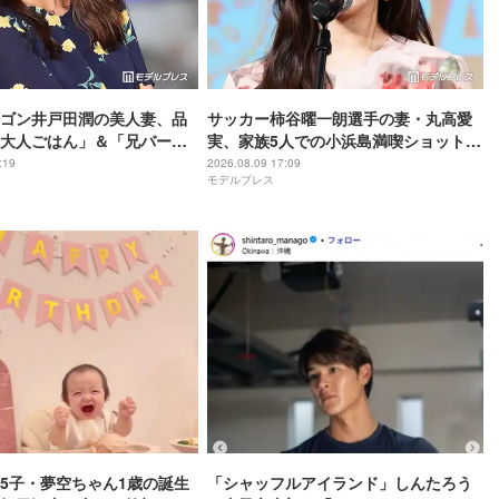
ゴン井戸田潤の美人妻、品
サッカー柿谷曜一朗選手の妻・丸高愛
大人ごはん」＆「兄バーグ
実、家族5人での小浜島満喫ショット公
露に反響「ズラリと並んで
開「お揃いのお洋服可愛い」「美男美
:19
2026.08.09 17:09
モデルプレス
小さい海苔巻きがかわい
女揃い」と反響
5子・夢空ちゃん1歳の誕生
「シャッフルアイランド」しんたろう