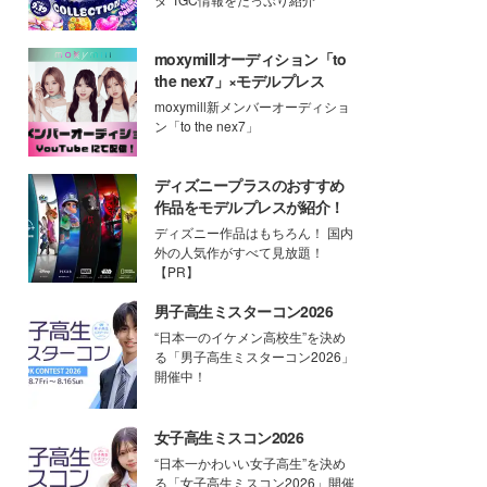
moxymillオーディション「to
the nex7」×モデルプレス
moxymill新メンバーオーディショ
ン「to the nex7」
ディズニープラスのおすすめ
作品をモデルプレスが紹介！
ディズニー作品はもちろん！ 国内
外の人気作がすべて見放題！
【PR】
男子高生ミスターコン2026
“日本一のイケメン高校生”を決め
る「男子高生ミスターコン2026」
開催中！
女子高生ミスコン2026
“日本一かわいい女子高生”を決め
る「女子高生ミスコン2026」開催