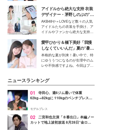
公開。モデルプレスでは、“大のミ
アイドルから絶大な支持 衣装
ニオン好き”という共通点を持つモ
デルの宮城舞と島村雄大の特別対
デザイナー・茅野しのぶの“可
談をお届け！それぞれの視点か
愛い”を作る美学＜「シチズン
AKB48や＝LOVEなど数々の人気
ら、今作ならではの魅力や予想外
クロスシー」インタビュー＞
アイドルたちの衣装を手掛け、ア
の感動をもたらす奥深いストーリ
イドルやファンから絶大な支持を
ーについて熱く語り合ってもらっ
得る、株式会社オサレカンパニー
た。
愛甲ひかり＆橋下美好「我慢
取締役兼クリエイティブディレク
ター・茅野しのぶ。一人ひとりの
しなくていいんだ」夏の“暑さ
個性に寄り添い、魅力を引き出す
対策”の新しい選択肢とは？
本格的な夏が到来！暑い中で、特
衣装作りは、多くの女性たちに勇
にゆううつになるのが生理中のム
気と自信を与え続けている。
レや不快感ですよね。今回はプラ
イベートでも仲良しで旅行好きな
モデル・愛甲ひかりさんと橋下美
ニュースランキング
好さんを迎えて本音で女子会トー
ク。猛暑のお出かけを快適に過ご
すヒントや、2人が感動した夏の
01
寺田心、週6ジム通いで体重
生理の新常識にも迫りました。
62kg→82kgに 110kgのベンチプレス持
ち上げる姿披露「胸板の厚みすごい」
「かっこいい」と反響
モデルプレス
02
二宮和也主演「８番出口」本編ノー
カットで地上波初放送 8月28日“金ロ
ー”枠