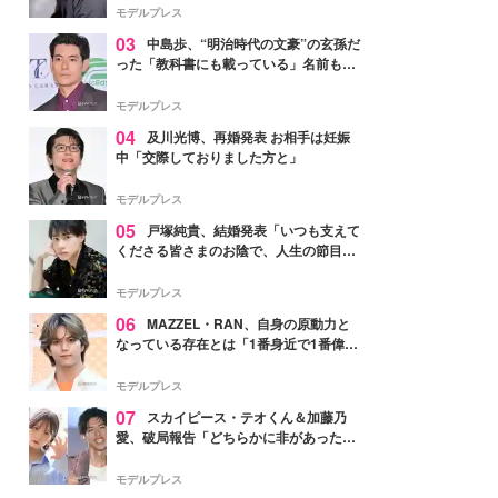
モデルプレス
03
中島歩、“明治時代の文豪”の玄孫だ
った「教科書にも載っている」名前も先
祖に由来
モデルプレス
04
及川光博、再婚発表 お相手は妊娠
中「交際しておりました方と」
モデルプレス
05
戸塚純貴、結婚発表「いつも支えて
くださる皆さまのお陰で、人生の節目を
迎えられること、心より感謝しておりま
す」【全文】
モデルプレス
06
MAZZEL・RAN、自身の原動力と
なっている存在とは「1番身近で1番偉大
な存在」
モデルプレス
07
スカイピース・テオくん＆加藤乃
愛、破局報告「どちらかに非があったわ
けではなく」2023年2月に交際発表
モデルプレス