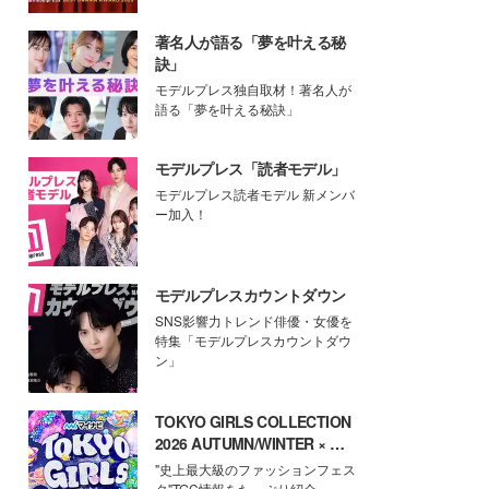
著名人が語る「夢を叶える秘
訣」
モデルプレス独自取材！著名人が
語る「夢を叶える秘訣」
モデルプレス「読者モデル」
モデルプレス読者モデル 新メンバ
ー加入！
モデルプレスカウントダウン
SNS影響力トレンド俳優・女優を
特集「モデルプレスカウントダウ
ン」
TOKYO GIRLS COLLECTION
2026 AUTUMN/WINTER × モ
デルプレス
"史上最大級のファッションフェス
タ"TGC情報をたっぷり紹介