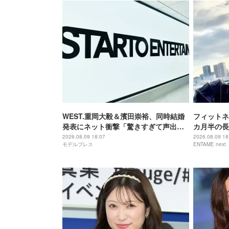
WEST.重岡大毅＆濱田崇裕、同時結婚
フィットネ
発表にネット衝撃「驚きすぎて声出
カ月半の長
た」「ダブルでおめでたい」グループ7
は思えぬス
2026.08.09 18:07
2026.08.09 18
モデルプレス
ENTAME next
人中4人が既婚者に