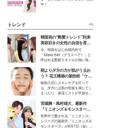
中！
トレンド
PR
韓国発の“艶髪トレンド”到来
美容好きの女性の自信を育む
「ヘアケア事情」って？
今、韓国をはじめ国内外で
「Glass Hair（グラスヘア）」と
呼ばれる艶髪スタイルが熱い視線
を集めています。メイクやファッ
朝より夕方の方が肌がうるお
ションの完成度を高めるベースと
して、“髪そのものの美しさ”に改
う？ 花王構築の新技術「ウォ
めて注目する人が増えている様
ーターキャプチャリングスキ
毎朝入念にスキンケアを行って
子。今回は、そんな憧れの艶やか
ン（捕水肌）」がスキンケア
も、夕方には肌の乾燥を感じてし
な髪を日常で叶える、美容好きの
の常識を変える予感
まったり、保湿ミストが手放せな
女性たちのヘアケア事情を紹介し
いという読者も多いのでは？そん
ます。
宮城舞・島村雄大、最新作
な美容の常識を大きく変える可能
性を秘めた、革新的な「Water
『ミニオンズ＆モンスター
Capturing Skin（ウォーターキャ
ズ』の魅力熱弁 ハチャメチャ
世界中で愛される「ミニオンズ」
プチャリングスキン：捕水肌）」
だけじゃない“友情と絆”に感
シリーズの最新作『ミニオンズ＆
技術を、花王が構築した。
動
モンスターズ』が8月7日（金）に