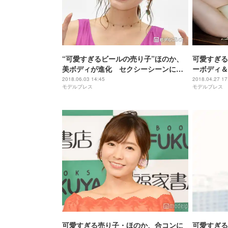
“可愛すぎるビールの売り子”ほのか、
可愛すぎる
美ボディが進化 セクシーシーンにも
ーボディ＆
挑戦「自分で脱いで…」
2018.06.03 14:45
2018.04.27 17
モデルプレス
モデルプレス
可愛すぎる売り子・ほのか、合コンに
可愛すぎる