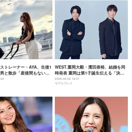
ストレーナー・AYA、生後1
WEST.重岡大毅・濱田崇裕、結婚を同
男と散歩「産後間もないと
時発表 重岡は第1子誕生伝える「決し
タイル」
て当たり前ではない、尊いものでし
:03
2026.08.09 18:01
モデルプレス
た」【全文】