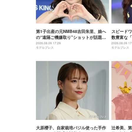
第1子出産の元NMB48吉田朱里、娘へ
スピードワ
の“遠隔ご機嫌取り”ショットが話題
数豊富な「
「顔が一生懸命で可愛すぎる」「素敵
ごはん」披
2026.08.09 17:29
2026.08.09 17
モデルプレス
モデルプレス
なアイデア」と反響
て豪華」「
い」
大原櫻子、自家栽培バジル使った手作
辻希美、第