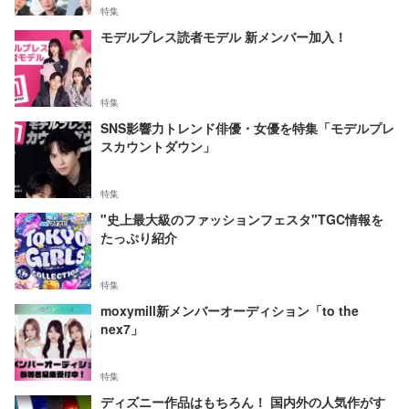
特集
モデルプレス読者モデル 新メンバー加入！
特集
SNS影響力トレンド俳優・女優を特集「モデルプレ
スカウントダウン」
特集
"史上最大級のファッションフェスタ"TGC情報を
たっぷり紹介
特集
moxymill新メンバーオーディション「to the
nex7」
特集
ディズニー作品はもちろん！ 国内外の人気作がす