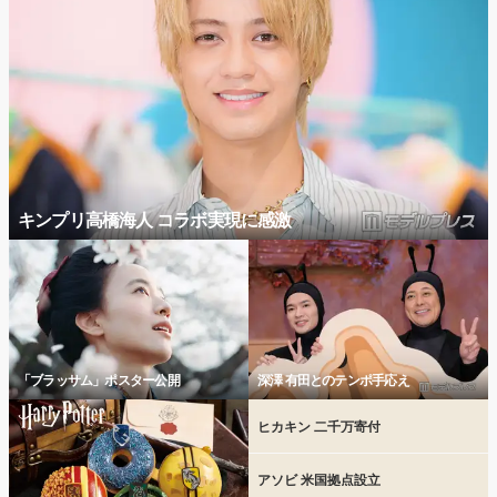
キンプリ高橋海人 コラボ実現に感激
「ブラッサム」ポスター公開
深澤 有田とのテンポ手応え
ヒカキン 二千万寄付
アソビ 米国拠点設立