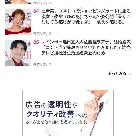
モデルプレス
04
辻希美、コストコでショッピングカートに座る
次女・夢空（ゆめあ）ちゃんの姿公開「乗りこ
なしてる感じが可愛すぎ」「成長を感じる」の
声
モデルプレス
05
レインボー池田直人＆佐藤佳奈アナ、結婚発表
「コント内で発表させていただきました」読売
テレビ退社は生活拠点変更のため
モデルプレス
もっとみる