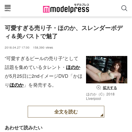
可愛すぎる売り子・ほのか、スレンダーボデ
ィ＆美バストで魅了
2018.04.27 17:00
158,390
views
“可愛すぎるビールの売り子”として
話題を集めているタレント・
ほのか
が5月25日に2ndイメージDVD「かほ
り
ほのか
」を発売する。
拡大する
ほのか（C）2018
Liverpool
全文を読む
あわせて読みたい