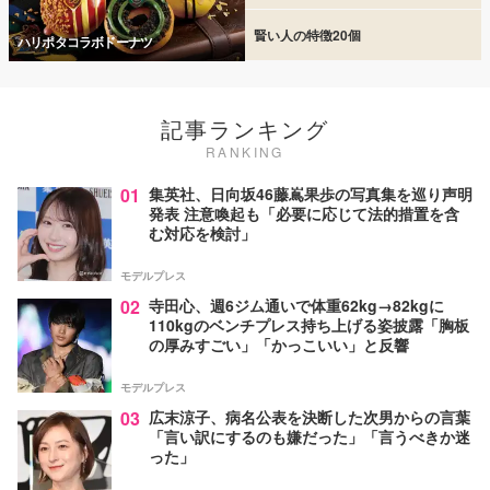
賢い人の特徴20個
ハリポタコラボドーナツ
記事ランキング
RANKING
01
集英社、日向坂46藤嶌果歩の写真集を巡り声明
発表 注意喚起も「必要に応じて法的措置を含
む対応を検討」
モデルプレス
02
寺田心、週6ジム通いで体重62kg→82kgに
110kgのベンチプレス持ち上げる姿披露「胸板
の厚みすごい」「かっこいい」と反響
モデルプレス
03
広末涼子、病名公表を決断した次男からの言葉
「言い訳にするのも嫌だった」「言うべきか迷
った」