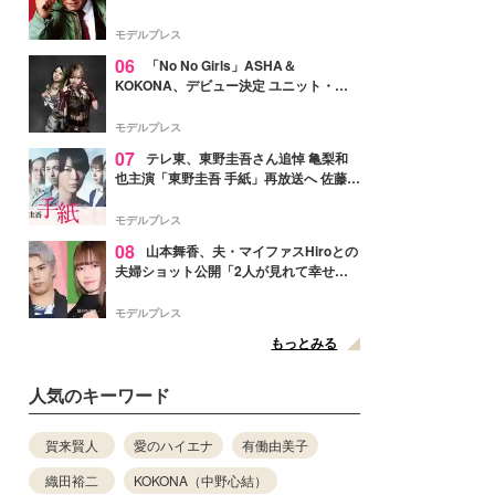
メンバー紹介映像解禁 各キャラクター象
徴する“謎のキーワード”も
モデルプレス
06
「No No Girls」ASHA＆
KOKONA、デビュー決定 ユニット・
TAKARAとしてセルフプロデュース楽曲
リリースへ
モデルプレス
07
テレ東、東野圭吾さん追悼 亀梨和
也主演「東野圭吾 手紙」再放送へ 佐藤隆
太・本田翼・中村倫也ら出演
モデルプレス
08
山本舞香、夫・マイファスHiroとの
夫婦ショット公開「2人が見れて幸せ」
「仲の良さが伝わってくる」と反響
モデルプレス
もっとみる
人気のキーワード
賀来賢人
愛のハイエナ
有働由美子
織田裕二
KOKONA（中野心結）