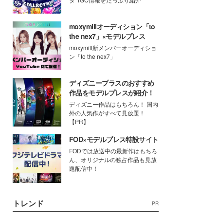
moxymillオーディション「to
the nex7」×モデルプレス
moxymill新メンバーオーディショ
ン「to the nex7」
ディズニープラスのおすすめ
作品をモデルプレスが紹介！
ディズニー作品はもちろん！ 国内
外の人気作がすべて見放題！
【PR】
FOD×モデルプレス特設サイト
FODでは放送中の最新作はもちろ
ん、オリジナルの独占作品も見放
題配信中！
トレンド
PR