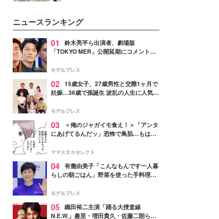
を集めています。メイクやファッ
ションの完成度を高めるベースと
ニュースランキング
して、“髪そのものの美しさ”に改
めて注目する人が増えている様
子。今回は、そんな憧れの艶やか
01
鈴木亮平ら出演者、劇場版
な髪を日常で叶える、美容好きの
「TOKYO MER」公開延期にコメント
女性たちのヘアケア事情を紹介し
「現実のヒーローたちにチームMERから
ます。
最大の敬意とエールを」
モデルプレス
02
15歳女子、27歳男性と交際1ヶ月で
妊娠…36歳で孫誕生 波乱の人生に人気タ
レント思わずツッコミ「だいぶ危ねえ
よ！」
モデルプレス
03
＜俺のジャガイモ食え！＞「アンタ
にあげてるんだッ」恐怖で鳥肌…もはや
ストーカー？【第3話まんが】
ママスタ☆セレクト
04
有働由美子「こんなもんです一人暮
らしの朝ごはん」野菜を使った手料理公
開「作ってみたい」「ヘルシーで美味し
そう」と反響
モデルプレス
05
織田裕二主演「踊る大捜査線
N.E.W.」趣里・増田貴久・佐藤二朗ら新