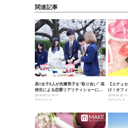
関連記事
高1女子5人が先輩男子を“取り合い” 高
【エテュセ
校生による恋愛リアリティショーに注
け！オフィ
目＜今日、好きになりました。／メン
実現
2018.05.12 18:17
2018.05.23 11
モデルプレス
モデルプレス
バー紹介＆振り返り＞