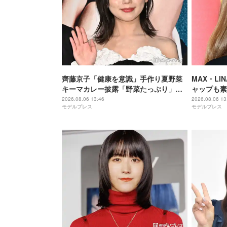
齊藤京子「健康を意識」手作り夏野菜
MAX・L
キーマカレー披露「野菜たっぷり」
ャップも素
「盛り付けが美しすぎる」と絶賛の声
2026.08.06 13:46
2026.08.06 13
モデルプレス
モデルプレス