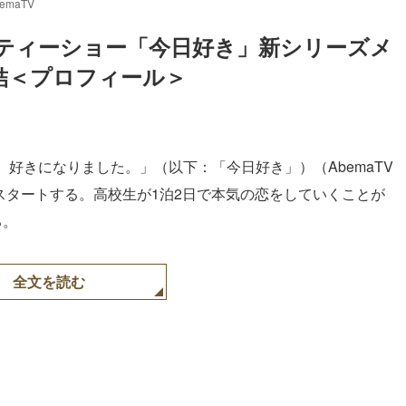
maTV
ティーショー「今日好き」新シリーズメ
結＜プロフィール＞
Loaded
:
87.03%
好きになりました。」（以下：「今日好き」）（AbemaTV
らスタートする。高校生が1泊2日で本気の恋をしていくことが
る。
全文を読む