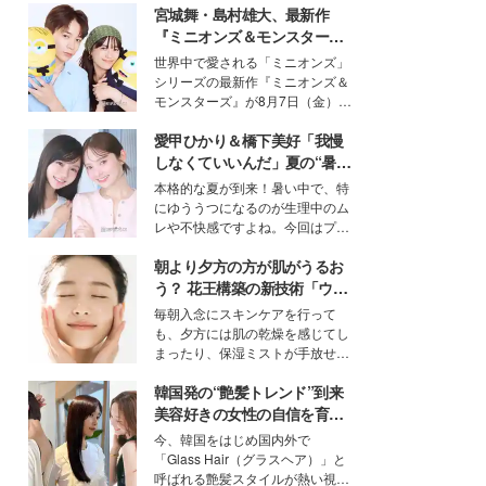
宮城舞・島村雄大、最新作
『ミニオンズ＆モンスター
ズ』の魅力熱弁 ハチャメチャ
世界中で愛される「ミニオンズ」
だけじゃない“友情と絆”に感
シリーズの最新作『ミニオンズ＆
動
モンスターズ』が8月7日（金）に
公開。モデルプレスでは、“大のミ
愛甲ひかり＆橋下美好「我慢
ニオン好き”という共通点を持つモ
デルの宮城舞と島村雄大の特別対
しなくていいんだ」夏の“暑さ
談をお届け！それぞれの視点か
対策”の新しい選択肢とは？
本格的な夏が到来！暑い中で、特
ら、今作ならではの魅力や予想外
にゆううつになるのが生理中のム
の感動をもたらす奥深いストーリ
レや不快感ですよね。今回はプラ
ーについて熱く語り合ってもらっ
イベートでも仲良しで旅行好きな
た。
朝より夕方の方が肌がうるお
モデル・愛甲ひかりさんと橋下美
好さんを迎えて本音で女子会トー
う？ 花王構築の新技術「ウォ
ク。猛暑のお出かけを快適に過ご
ーターキャプチャリングスキ
毎朝入念にスキンケアを行って
すヒントや、2人が感動した夏の
ン（捕水肌）」がスキンケア
も、夕方には肌の乾燥を感じてし
生理の新常識にも迫りました。
の常識を変える予感
まったり、保湿ミストが手放せな
いという読者も多いのでは？そん
韓国発の“艶髪トレンド”到来
な美容の常識を大きく変える可能
性を秘めた、革新的な「Water
美容好きの女性の自信を育む
Capturing Skin（ウォーターキャ
「ヘアケア事情」って？
今、韓国をはじめ国内外で
プチャリングスキン：捕水肌）」
「Glass Hair（グラスヘア）」と
技術を、花王が構築した。
呼ばれる艶髪スタイルが熱い視線