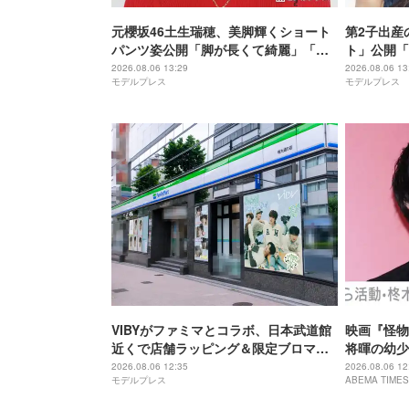
元櫻坂46土生瑞穂、美脚輝くショート
第2子出産
パンツ姿公開「脚が長くて綺麗」「ス
ト」公開「
タイル抜群」と反響
ん」と反響
2026.08.06 13:29
2026.08.06 13
モデルプレス
モデルプレス
VIBYがファミマとコラボ、日本武道館
映画『怪物
近くで店舗ラッピング＆限定ブロマイ
将暉の幼少
ドを全国展開
ショットに
2026.08.06 12:35
2026.08.06 12
モデルプレス
ABEMA TIMES
などの声