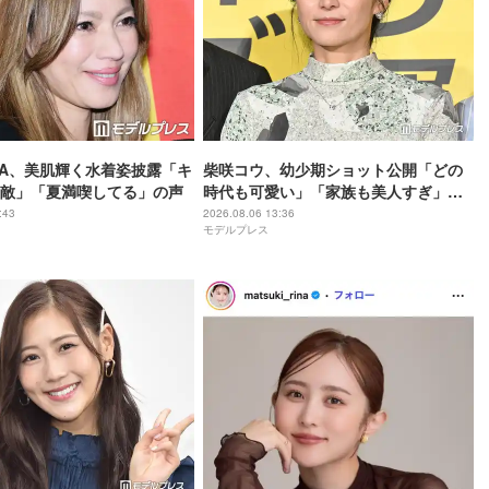
INA、美肌輝く水着姿披露「キ
柴咲コウ、幼少期ショット公開「どの
敵」「夏満喫してる」の声
時代も可愛い」「家族も美人すぎ」と
反響
:43
2026.08.06 13:36
モデルプレス