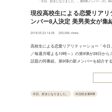
「今日、好きになりました。」第9弾メンバー（C）Abe
現役高校生による恋愛リアリ
ンバー8人決定 美男美女が集
/
Unmute
2018.05.23 14:28
293,066
views
高校生による恋愛リアリティーショー「今日、
／毎週月曜よる10時～）の第9弾が28日か
話題の同番組。第9弾の新メンバーを紹介す
今日、好きになりました。
今日好き第9弾