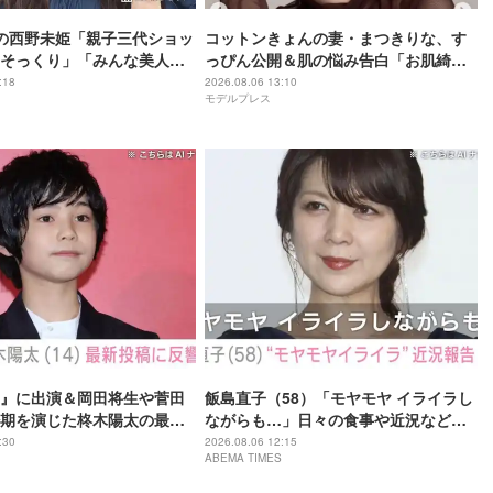
の西野未姫「親子三代ショッ
コットンきょんの妻・まつきりな、す
そっくり」「みんな美人さ
っぴん公開＆肌の悩み告白「お肌綺麗
すぎる」「透明感すごい」と反響
:18
2026.08.06 13:10
モデルプレス
』に出演＆岡田将生や菅田
飯島直子（58）「モヤモヤ イライラし
期を演じた柊木陽太の最新
ながらも…」日々の食事や近況など日
「どんどん大人びてくね!!」
常の様子を公開
:30
2026.08.06 12:15
ABEMA TIMES