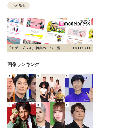
中村倫也
画像ランキング
1
2
3
4
5
6