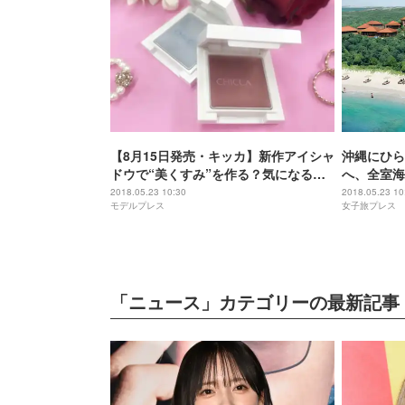
【8月15日発売・キッカ】新作アイシャ
沖縄にひら
ドウで“美くすみ”を作る？気になる新
へ、全室海
アイテムお試し！
ート
2018.05.23 10:30
2018.05.23 10
モデルプレス
女子旅プレス
「ニュース」カテゴリーの最新記事