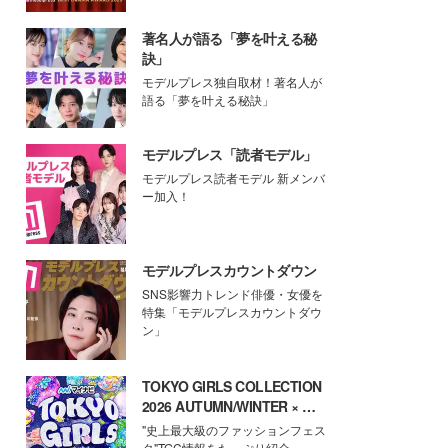
著名人が語る「夢を叶える秘
訣」
モデルプレス独自取材！著名人が
語る「夢を叶える秘訣」
モデルプレス「読者モデル」
モデルプレス読者モデル 新メンバ
ー加入！
モデルプレスカウントダウン
SNS影響力トレンド俳優・女優を
特集「モデルプレスカウントダウ
ン」
TOKYO GIRLS COLLECTION
2026 AUTUMN/WINTER × モ
デルプレス
"史上最大級のファッションフェス
タ"TGC情報をたっぷり紹介