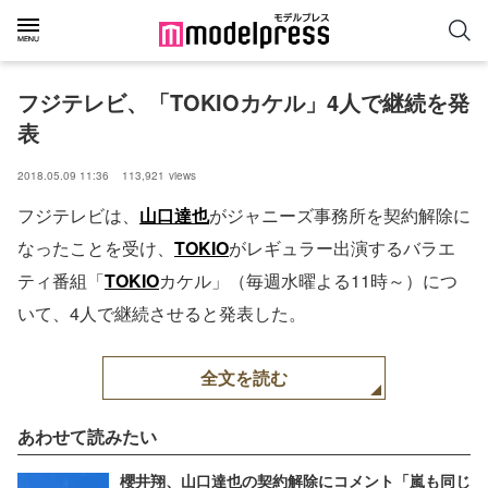
フジテレビ、「TOKIOカケル」4人で継続を発
表
2018.05.09 11:36
113,921
views
フジテレビは、
山口達也
がジャニーズ事務所を契約解除に
なったことを受け、
TOKIO
がレギュラー出演するバラエ
ティ番組「
TOKIO
カケル」（毎週水曜よる11時～）につ
いて、4人で継続させると発表した。
全文を読む
あわせて読みたい
櫻井翔、山口達也の契約解除にコメント「嵐も同じ