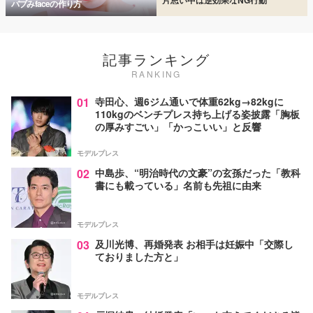
バブみfaceの作り方
記事ランキング
RANKING
01
寺田心、週6ジム通いで体重62kg→82kgに
110kgのベンチプレス持ち上げる姿披露「胸板
の厚みすごい」「かっこいい」と反響
モデルプレス
02
中島歩、“明治時代の文豪”の玄孫だった「教科
書にも載っている」名前も先祖に由来
モデルプレス
03
及川光博、再婚発表 お相手は妊娠中「交際し
ておりました方と」
モデルプレス