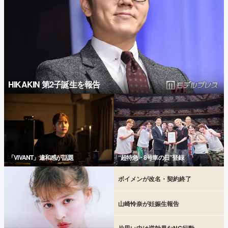
HIKAKIN 第2子誕生を報告
「VIVANT」違和感が話題
“超特急・8号車の日”登録
ボイメンが改名・契約終了
山崎怜奈が妊娠生報告
片思い中は逆効果なNG行動