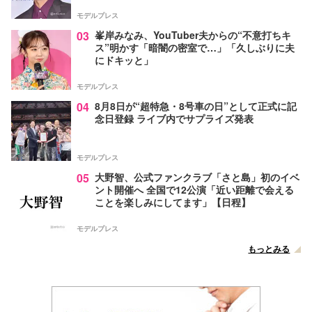
モデルプレス
03
峯岸みなみ、YouTuber夫からの“不意打ちキ
ス”明かす「暗闇の密室で…」「久しぶりに夫
にドキッと」
モデルプレス
04
8月8日が“超特急・8号車の日”として正式に記
念日登録 ライブ内でサプライズ発表
モデルプレス
05
大野智、公式ファンクラブ「さと島」初のイベ
ント開催へ 全国で12公演「近い距離で会える
ことを楽しみにしてます」【日程】
モデルプレス
もっとみる