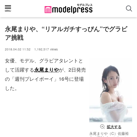
永尾まりや、“リアルガチすっぴん”でグラビ
ア挑戦
2018.04.02 11:52
1,192,517
views
女優、モデル、グラビアタレントと
して活躍する
永尾まりや
が、2日発売
の「週刊プレイボーイ」16号に登場
した。
拡大する
永尾まりや（C）佐藤裕