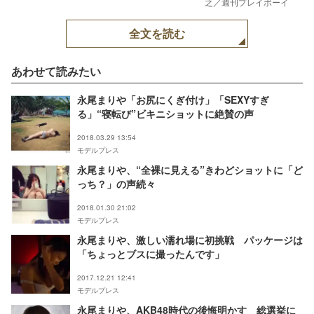
之／週刊プレイボーイ
全文を読む
あわせて読みたい
永尾まりや「お尻にくぎ付け」「SEXYすぎ
る」“寝転び”ビキニショットに絶賛の声
2018.03.29 13:54
モデルプレス
永尾まりや、“全裸に見える”きわどショットに「ど
っち？」の声続々
2018.01.30 21:02
モデルプレス
永尾まりや、激しい濡れ場に初挑戦 パッケージは
「ちょっとブスに撮ったんです」
2017.12.21 12:41
モデルプレス
永尾まりや、AKB48時代の後悔明かす 総選挙に