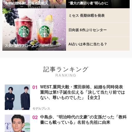
今年結婚発表した有名芸能人
“最大の裏切り者”明らかに
ミセス 長期休暇を発表
日向坂 6作ぶりセンター
AI占いは本当に当たる？
スタバ新作フローズンティー
記事ランキング
RANKING
01
WEST.重岡大毅・濱田崇裕、結婚を同時発表
重岡は第1子誕生伝える「決して当たり前では
ない、尊いものでした」【全文】
モデルプレス
02
中島歩、“明治時代の文豪”の玄孫だった「教科
書にも載っている」名前も先祖に由来