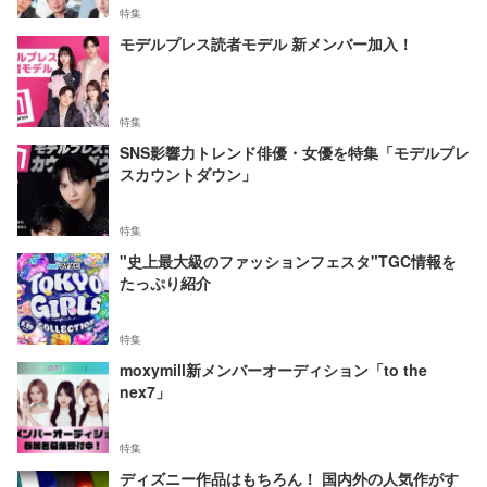
特集
モデルプレス読者モデル 新メンバー加入！
特集
SNS影響力トレンド俳優・女優を特集「モデルプレ
スカウントダウン」
特集
"史上最大級のファッションフェスタ"TGC情報を
たっぷり紹介
特集
moxymill新メンバーオーディション「to the
nex7」
特集
ディズニー作品はもちろん！ 国内外の人気作がす