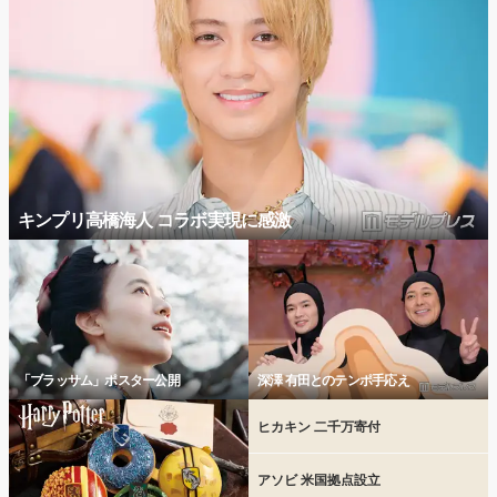
キンプリ高橋海人 コラボ実現に感激
「ブラッサム」ポスター公開
深澤 有田とのテンポ手応え
ヒカキン 二千万寄付
アソビ 米国拠点設立