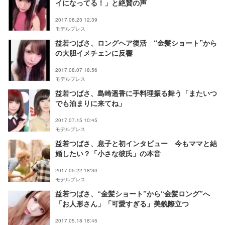
イになってる！」と絶賛の声
2017.08.23 12:39
モデルプレス
益若つばさ、ロングヘア復活 “金髪ショート”から
の大胆イメチェンに反響
2017.08.07 18:56
モデルプレス
益若つばさ、島崎遥香に手料理振る舞う「またいつ
でも泊まりに来てね」
2017.07.15 10:45
モデルプレス
益若つばさ、息子と初インタビュー 今もママと結
婚したい？「小さな彼氏」の本音
2017.05.22 18:30
モデルプレス
益若つばさ、“金髪ショート”から“金髪ロング”へ
「お人形さん」「可愛すぎる」美貌際立つ
2017.05.18 18:45