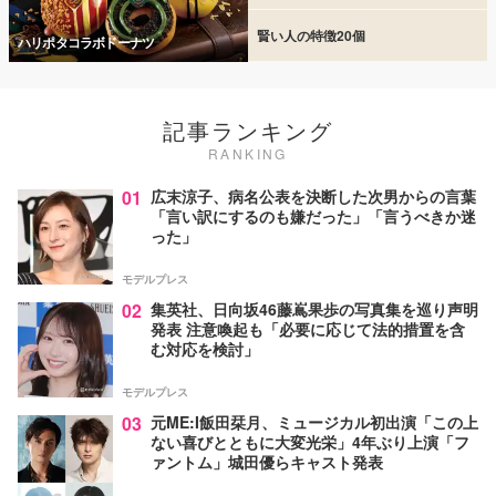
賢い人の特徴20個
ハリポタコラボドーナツ
記事ランキング
RANKING
01
広末涼子、病名公表を決断した次男からの言葉
「言い訳にするのも嫌だった」「言うべきか迷
った」
モデルプレス
02
集英社、日向坂46藤嶌果歩の写真集を巡り声明
発表 注意喚起も「必要に応じて法的措置を含
む対応を検討」
モデルプレス
03
元ME:I飯田栞月、ミュージカル初出演「この上
ない喜びとともに大変光栄」4年ぶり上演「フ
ァントム」城田優らキャスト発表