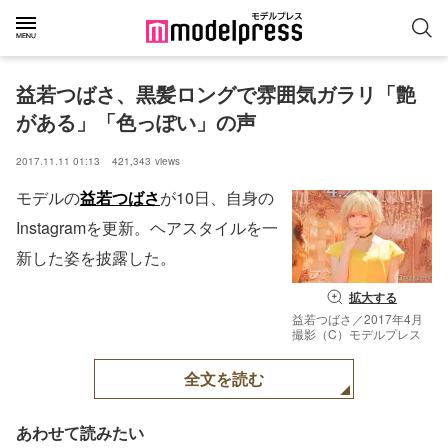
益若つばさ、黒髪ロングで雰囲気ガラリ「艶
がある」「色っぽい」の声
2017.11.11 01:13
421,343
views
モデルの
益若つばさ
が10日、自身の
Instagramを更新。ヘアスタイルを一
新した姿を披露した。
拡大する
益若つばさ／2017年4月
撮影（C）モデルプレス
全文を読む
あわせて読みたい