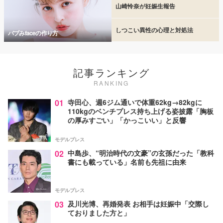
山崎怜奈が妊娠生報告
しつこい異性の心理と対処法
バブみfaceの作り方
記事ランキング
RANKING
01
寺田心、週6ジム通いで体重62kg→82kgに
110kgのベンチプレス持ち上げる姿披露「胸板
の厚みすごい」「かっこいい」と反響
モデルプレス
02
中島歩、“明治時代の文豪”の玄孫だった「教科
書にも載っている」名前も先祖に由来
モデルプレス
03
及川光博、再婚発表 お相手は妊娠中「交際し
ておりました方と」