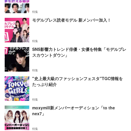
特集
モデルプレス読者モデル 新メンバー加入！
特集
SNS影響力トレンド俳優・女優を特集「モデルプレ
スカウントダウン」
特集
"史上最大級のファッションフェスタ"TGC情報を
たっぷり紹介
特集
moxymill新メンバーオーディション「to the
nex7」
特集