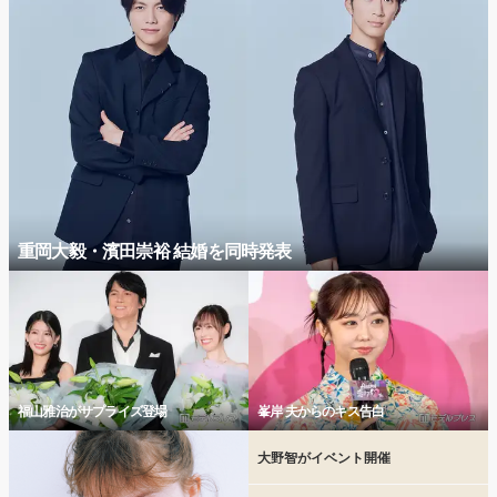
重岡大毅・濱田崇裕 結婚を同時発表
福山雅治がサプライズ登場
峯岸 夫からのキス告白
大野智がイベント開催