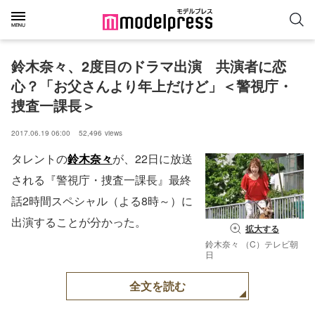
鈴木奈々、2度目のドラマ出演　共演者に恋
心？「お父さんより年上だけど」＜警視庁・
捜査一課長＞
2017.06.19 06:00
52,496
views
タレントの
鈴木奈々
が、22日に放送
される『警視庁・捜査一課長』最終
話2時間スペシャル（よる8時～）に
出演することが分かった。
拡大する
鈴木奈々 （C）テレビ朝
日
全文を読む