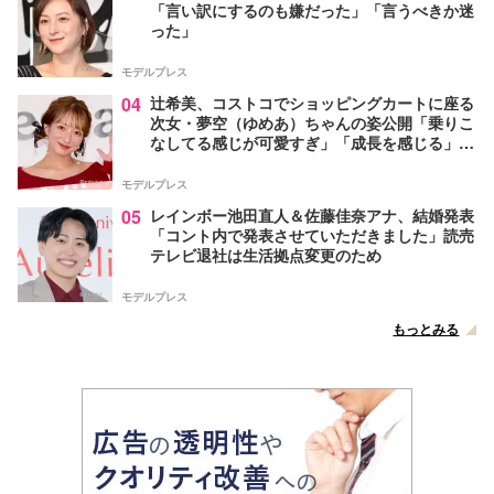
「言い訳にするのも嫌だった」「言うべきか迷
った」
モデルプレス
04
辻希美、コストコでショッピングカートに座る
次女・夢空（ゆめあ）ちゃんの姿公開「乗りこ
なしてる感じが可愛すぎ」「成長を感じる」の
声
モデルプレス
05
レインボー池田直人＆佐藤佳奈アナ、結婚発表
「コント内で発表させていただきました」読売
テレビ退社は生活拠点変更のため
モデルプレス
もっとみる