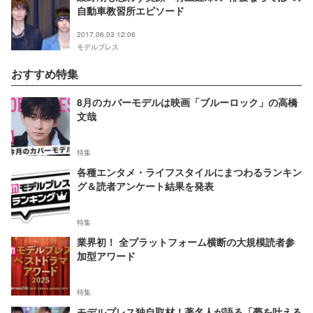
自動車教習所エピソード
2017.06.03 12:06
モデルプレス
おすすめ特集
8月のカバーモデルは映画「ブルーロック」の高橋
文哉
特集
各種エンタメ・ライフスタイルにまつわるランキン
グ＆読者アンケート結果を発表
特集
業界初！ 全プラットフォーム横断の大規模読者参
加型アワード
特集
モデルプレス独自取材！著名人が語る「夢を叶える