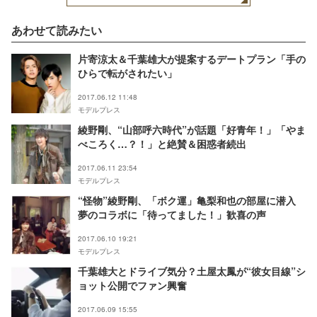
あわせて読みたい
片寄涼太＆千葉雄大が提案するデートプラン「手の
ひらで転がされたい」
2017.06.12 11:48
モデルプレス
綾野剛、“山部呼六時代”が話題「好青年！」「やま
べころく…？！」と絶賛＆困惑者続出
2017.06.11 23:54
モデルプレス
“怪物”綾野剛、「ボク運」亀梨和也の部屋に潜入
夢のコラボに「待ってました！」歓喜の声
2017.06.10 19:21
モデルプレス
千葉雄大とドライブ気分？土屋太鳳が“彼女目線”シ
ョット公開でファン興奮
2017.06.09 15:55