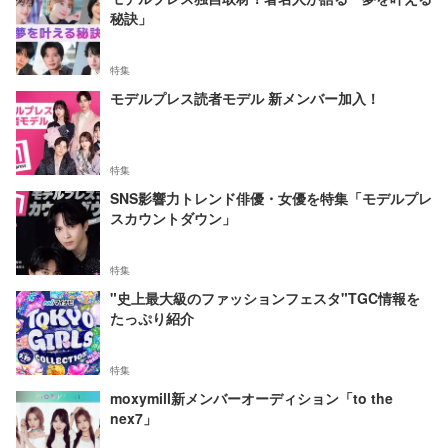
秘訣」
特集
モデルプレス読者モデル 新メンバー加入！
特集
SNS影響力トレンド俳優・女優を特集「モデルプレ
スカウントダウン」
特集
"史上最大級のファッションフェスタ"TGC情報を
たっぷり紹介
特集
moxymill新メンバーオーディション「to the
nex7」