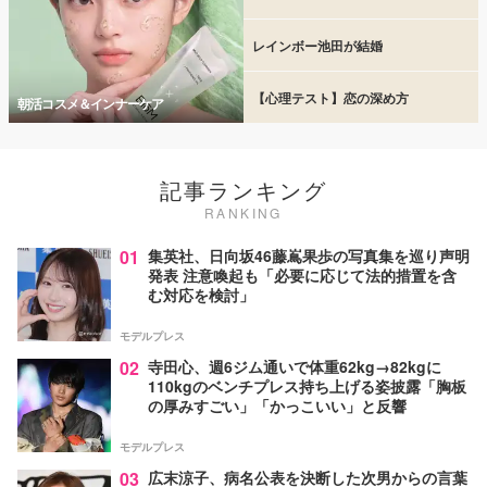
レインボー池田が結婚
【心理テスト】恋の深め方
朝活コスメ＆インナーケア
記事ランキング
RANKING
01
集英社、日向坂46藤嶌果歩の写真集を巡り声明
発表 注意喚起も「必要に応じて法的措置を含
む対応を検討」
モデルプレス
02
寺田心、週6ジム通いで体重62kg→82kgに
110kgのベンチプレス持ち上げる姿披露「胸板
の厚みすごい」「かっこいい」と反響
モデルプレス
03
広末涼子、病名公表を決断した次男からの言葉