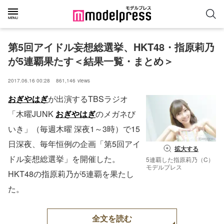
第5回アイドル妄想総選挙、HKT48・指原莉乃
が5連覇果たす＜結果一覧・まとめ＞
2017.06.16 00:28
861,146
views
おぎやはぎ
が出演するTBSラジオ
「木曜JUNK
おぎやはぎ
のメガネび
いき」（毎週木曜 深夜1～3時）で15
日深夜、毎年恒例の企画「第5回アイ
拡大する
ドル妄想総選挙」を開催した。
5連覇した指原莉乃（C）
モデルプレス
HKT48の指原莉乃が5連覇を果たし
た。
全文を読む