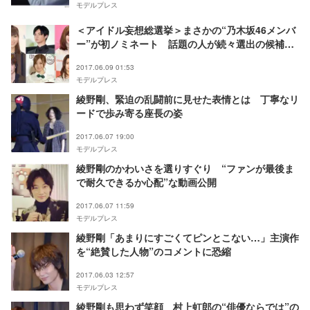
モデルプレス
＜アイドル妄想総選挙＞まさかの“乃木坂46メンバ
ー”が初ノミネート 話題の人が続々選出の候補者
24人を発表
2017.06.09 01:53
モデルプレス
綾野剛、緊迫の乱闘前に見せた表情とは 丁寧なリ
ードで歩み寄る座長の姿
2017.06.07 19:00
モデルプレス
綾野剛のかわいさを選りすぐり “ファンが最後ま
で耐久できるか心配”な動画公開
2017.06.07 11:59
モデルプレス
綾野剛「あまりにすごくてピンとこない…」主演作
を“絶賛した人物”のコメントに恐縮
2017.06.03 12:57
モデルプレス
綾野剛も思わず笑顔 村上虹郎の“俳優ならでは”の