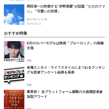
岡田准一の炸裂する“伊野尾愛”が話題「ただのファ
ン」「可愛いの渋滞」
2017.05.11 11:36
モデルプレス
おすすめ特集
8月のカバーモデルは映画「ブルーロック」の高橋
文哉
特集
各種エンタメ・ライフスタイルにまつわるランキン
グ＆読者アンケート結果を発表
特集
業界初！ 全プラットフォーム横断の大規模読者参
加型アワード