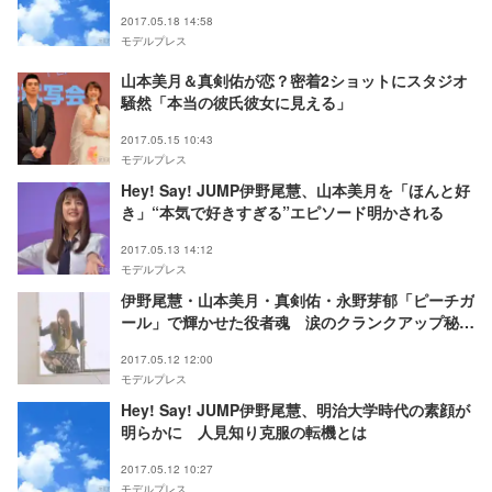
2017.05.18 14:58
モデルプレス
山本美月＆真剣佑が恋？密着2ショットにスタジオ
騒然「本当の彼氏彼女に見える」
2017.05.15 10:43
モデルプレス
Hey! Say! JUMP伊野尾慧、山本美月を「ほんと好
き」“本気で好きすぎる”エピソード明かされる
2017.05.13 14:12
モデルプレス
伊野尾慧・山本美月・真剣佑・永野芽郁「ピーチガ
ール」で輝かせた役者魂 涙のクランクアップ秘話
も独占公開
2017.05.12 12:00
モデルプレス
Hey! Say! JUMP伊野尾慧、明治大学時代の素顔が
明らかに 人見知り克服の転機とは
2017.05.12 10:27
モデルプレス