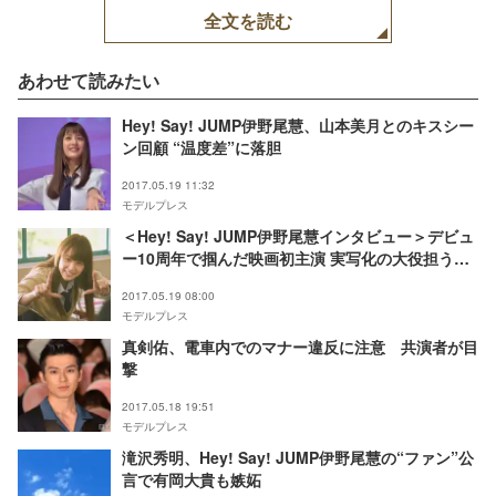
全文を読む
あわせて読みたい
Hey! Say! JUMP伊野尾慧、山本美月とのキスシー
ン回顧 “温度差”に落胆
2017.05.19 11:32
モデルプレス
＜Hey! Say! JUMP伊野尾慧インタビュー＞デビュ
ー10周年で掴んだ映画初主演 実写化の大役担うも
「楽しくやれるのが1番」“変わらない”スタンス
2017.05.19 08:00
モデルプレス
真剣佑、電車内でのマナー違反に注意 共演者が目
撃
2017.05.18 19:51
モデルプレス
滝沢秀明、Hey! Say! JUMP伊野尾慧の“ファン”公
言で有岡大貴も嫉妬