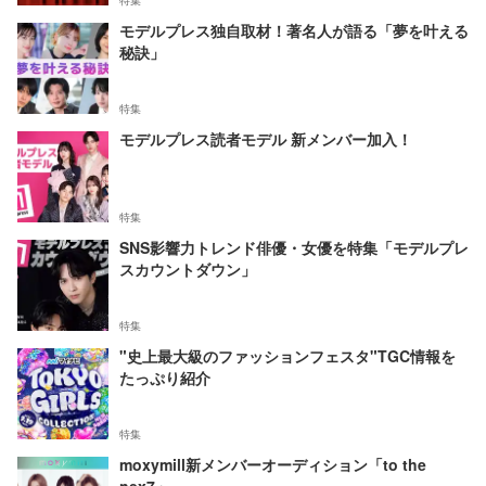
特集
モデルプレス独自取材！著名人が語る「夢を叶える
秘訣」
特集
モデルプレス読者モデル 新メンバー加入！
特集
SNS影響力トレンド俳優・女優を特集「モデルプレ
スカウントダウン」
特集
"史上最大級のファッションフェスタ"TGC情報を
たっぷり紹介
特集
moxymill新メンバーオーディション「to the