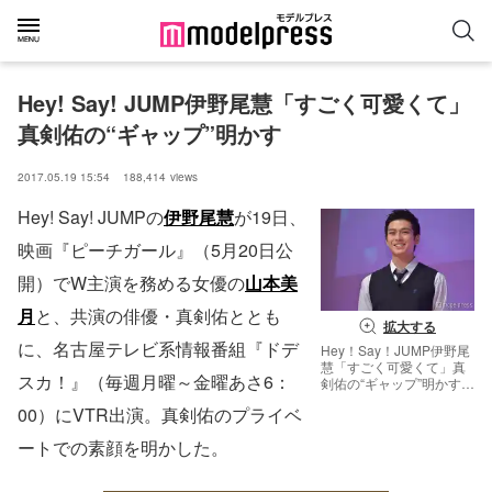
Hey! Say! JUMP伊野尾慧「すごく可愛くて」
真剣佑の“ギャップ”明かす
2017.05.19 15:54
188,414
views
Hey! Say! JUMPの
伊野尾慧
が19日、
映画『ピーチガール』（5月20日公
開）でW主演を務める女優の
山本美
月
と、共演の俳優・真剣佑ととも
拡大する
に、名古屋テレビ系情報番組『ドデ
Hey！Say！JUMP伊野尾
慧「すごく可愛くて」真
スカ！』（毎週月曜～金曜あさ6：
剣佑の“ギャップ”明かす
（C）モデルプレス
00）にVTR出演。真剣佑のプライベ
ートでの素顔を明かした。