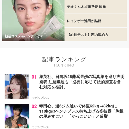
テオくん＆加藤乃愛 破局
レインボー池田が結婚
【心理テスト】恋の深め方
朝活コスメ＆インナーケア
記事ランキング
RANKING
01
集英社、日向坂46藤嶌果歩の写真集を巡り声明
発表 注意喚起も「必要に応じて法的措置を含
む対応を検討」
モデルプレス
02
寺田心、週6ジム通いで体重62kg→82kgに
110kgのベンチプレス持ち上げる姿披露「胸板
の厚みすごい」「かっこいい」と反響
モデルプレス