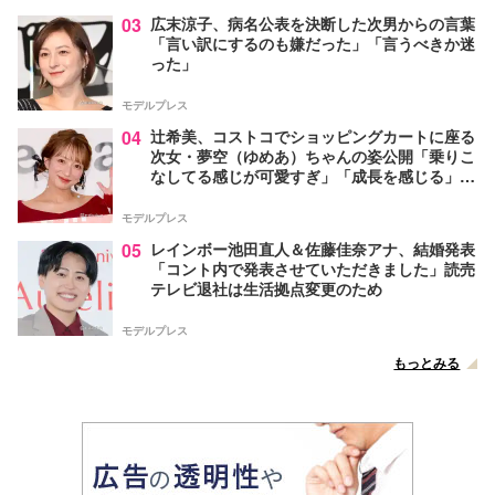
03
広末涼子、病名公表を決断した次男からの言葉
「言い訳にするのも嫌だった」「言うべきか迷
った」
モデルプレス
04
辻希美、コストコでショッピングカートに座る
次女・夢空（ゆめあ）ちゃんの姿公開「乗りこ
なしてる感じが可愛すぎ」「成長を感じる」の
声
モデルプレス
05
レインボー池田直人＆佐藤佳奈アナ、結婚発表
「コント内で発表させていただきました」読売
テレビ退社は生活拠点変更のため
モデルプレス
もっとみる