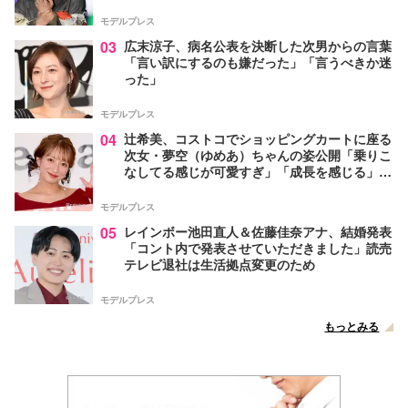
モデルプレス
03
広末涼子、病名公表を決断した次男からの言葉
「言い訳にするのも嫌だった」「言うべきか迷
った」
モデルプレス
04
辻希美、コストコでショッピングカートに座る
次女・夢空（ゆめあ）ちゃんの姿公開「乗りこ
なしてる感じが可愛すぎ」「成長を感じる」の
声
モデルプレス
05
レインボー池田直人＆佐藤佳奈アナ、結婚発表
「コント内で発表させていただきました」読売
テレビ退社は生活拠点変更のため
モデルプレス
もっとみる