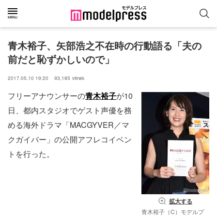
青木裕子、矢部浩之不在時の行動語る「夫の
前だと恥ずかしいので」
2017.05.10 19:20
93,185
views
フリーアナウンサーの
青木裕子
が10
日、都内スタジオでゲスト声優を務
める海外ドラマ「MACGYVER／マ
クガイバー」の公開アフレコイベン
トを行った。
拡大する
青木裕子（C）モデルプ