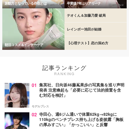
原動力となっている存在とは
卒業後7年ぶりアリーナ
テオくん＆加藤乃愛 破局
レインボー池田が結婚
【心理テスト】恋の深め方
朝活コスメ＆インナーケア
記事ランキング
RANKING
01
集英社、日向坂46藤嶌果歩の写真集を巡り声明
発表 注意喚起も「必要に応じて法的措置を含
む対応を検討」
モデルプレス
02
寺田心、週6ジム通いで体重62kg→82kgに
110kgのベンチプレス持ち上げる姿披露「胸板
の厚みすごい」「かっこいい」と反響