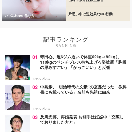
片思い中は逆効果なNG行動
バブみfaceの作り方
記事ランキング
RANKING
01
寺田心、週6ジム通いで体重62kg→82kgに
110kgのベンチプレス持ち上げる姿披露「胸板
の厚みすごい」「かっこいい」と反響
モデルプレス
02
中島歩、“明治時代の文豪”の玄孫だった「教科
書にも載っている」名前も先祖に由来
モデルプレス
03
及川光博、再婚発表 お相手は妊娠中「交際し
ておりました方と」