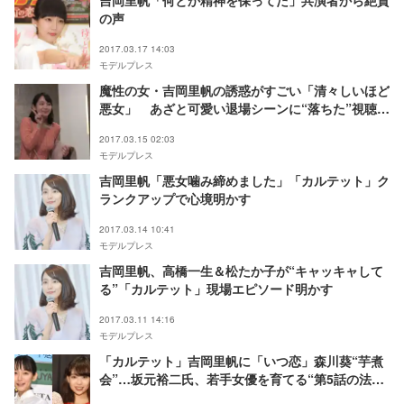
吉岡里帆「何とか精神を保ってた」共演者から絶賛
の声
2017.03.17 14:03
モデルプレス
魔性の女・吉岡里帆の誘惑がすごい「清々しいほど
悪女」 あざと可愛い退場シーンに“落ちた”視聴者
続出
2017.03.15 02:03
モデルプレス
吉岡里帆「悪女噛み締めました」「カルテット」ク
ランクアップで心境明かす
2017.03.14 10:41
モデルプレス
吉岡里帆、高橋一生＆松たか子が“キャッキャして
る”「カルテット」現場エピソード明かす
2017.03.11 14:16
モデルプレス
「カルテット」吉岡里帆に「いつ恋」森川葵“芋煮
会”…坂元裕二氏、若手女優を育てる“第5話の法
則”