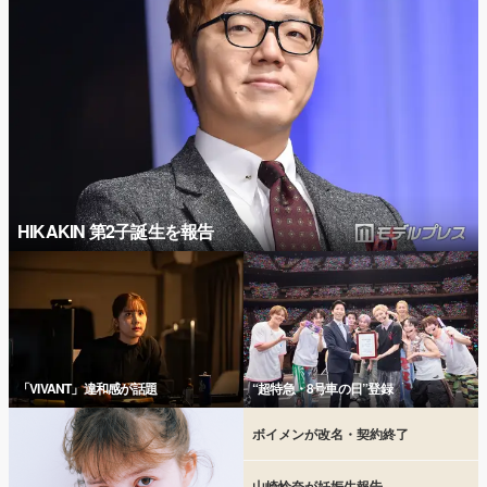
HIKAKIN 第2子誕生を報告
「VIVANT」違和感が話題
“超特急・8号車の日”登録
ボイメンが改名・契約終了
山崎怜奈が妊娠生報告