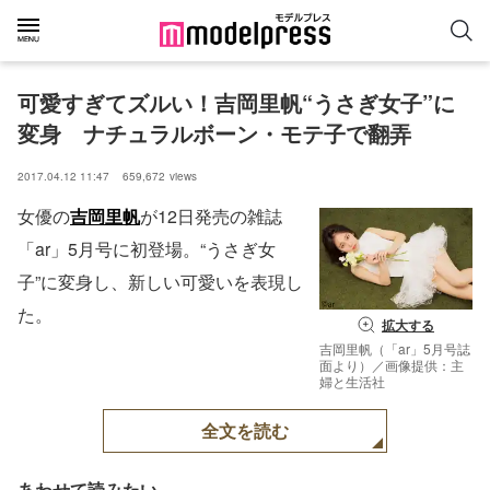
可愛すぎてズルい！吉岡里帆“うさぎ女子”に
変身　ナチュラルボーン・モテ子で翻弄
2017.04.12 11:47
659,672
views
女優の
吉岡里帆
が12日発売の雑誌
「ar」5月号に初登場。“うさぎ女
子”に変身し、新しい可愛いを表現し
た。
拡大する
吉岡里帆（「ar」5月号誌
面より）／画像提供：主
婦と生活社
全文を読む
あわせて読みたい