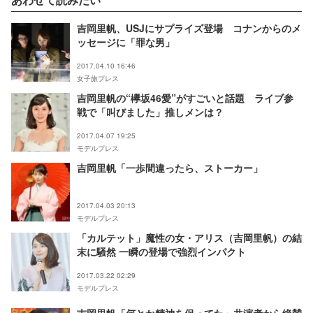
吉岡里帆、USJにサプライズ登場 コナンからのメ
ッセージに「罪な男」
2017.04.10 16:46
女子旅プレス
吉岡里帆の“欅坂46愛”がすごいと話題 ライブ参
戦で「叫びました」推しメンは？
2017.04.07 19:25
モデルプレス
吉岡里帆「一歩間違ったら、ストーカー」
2017.04.03 20:13
モデルプレス
「カルテット」魔性の女・アリス（吉岡里帆）の結
末に騒然 一瞬の登場で強烈インパクト
2017.03.22 02:29
モデルプレス