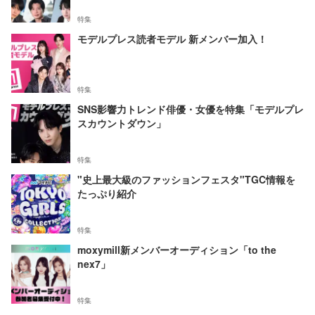
特集
モデルプレス読者モデル 新メンバー加入！
特集
SNS影響力トレンド俳優・女優を特集「モデルプレ
スカウントダウン」
特集
"史上最大級のファッションフェスタ"TGC情報を
たっぷり紹介
特集
moxymill新メンバーオーディション「to the
nex7」
特集