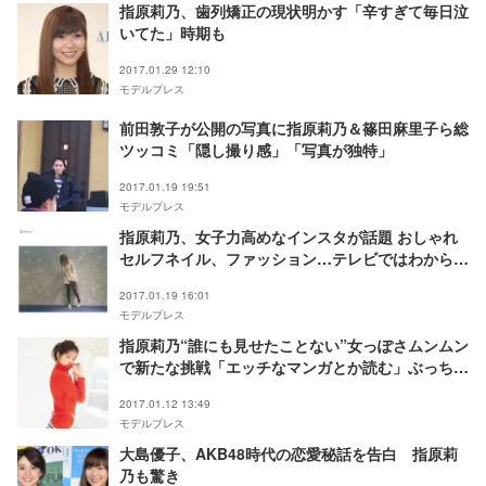
指原莉乃、歯列矯正の現状明かす「辛すぎて毎日泣
いてた」時期も
2017.01.29 12:10
モデルプレス
前田敦子が公開の写真に指原莉乃＆篠田麻里子ら総
ツッコミ「隠し撮り感」「写真が独特」
2017.01.19 19:51
モデルプレス
指原莉乃、女子力高めなインスタが話題 おしゃれ
セルフネイル、ファッション…テレビではわからな
い“さっしー”の一面
2017.01.19 16:01
モデルプレス
指原莉乃“誰にも見せたことない”女っぽさムンムン
で新たな挑戦「エッチなマンガとか読む」ぶっちゃ
けトークも全開
2017.01.12 13:49
モデルプレス
大島優子、AKB48時代の恋愛秘話を告白 指原莉
乃も驚き