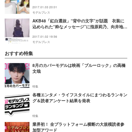
2017.01.03 20:01
モデルプレス
AKB48「紅白選抜」“背中の文字”が話題 衣装に
込められた“粋なメッセージ”に指原莉乃、向井地美
音ら感激
2017.01.02 19:56
モデルプレス
おすすめ特集
8月のカバーモデルは映画「ブルーロック」の高橋
文哉
特集
各種エンタメ・ライフスタイルにまつわるランキン
グ＆読者アンケート結果を発表
特集
業界初！ 全プラットフォーム横断の大規模読者参
加型アワード