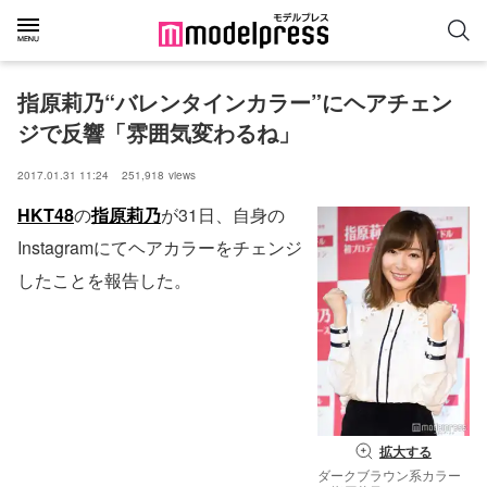
指原莉乃“バレンタインカラー”にヘアチェン
ジで反響「雰囲気変わるね」
2017.01.31 11:24
251,918
views
HKT48
の
指原莉乃
が31日、自身の
Instagramにてヘアカラーをチェンジ
したことを報告した。
拡大する
ダークブラウン系カラー