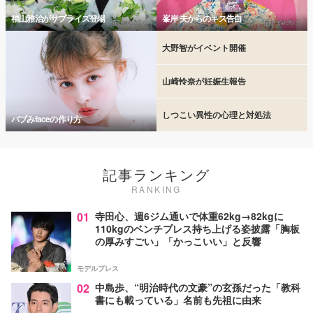
福山雅治がサプライズ登場
峯岸 夫からのキス告白
大野智がイベント開催
山崎怜奈が妊娠生報告
しつこい異性の心理と対処法
バブみfaceの作り方
記事ランキング
RANKING
01
寺田心、週6ジム通いで体重62kg→82kgに
110kgのベンチプレス持ち上げる姿披露「胸板
の厚みすごい」「かっこいい」と反響
モデルプレス
02
中島歩、“明治時代の文豪”の玄孫だった「教科
書にも載っている」名前も先祖に由来