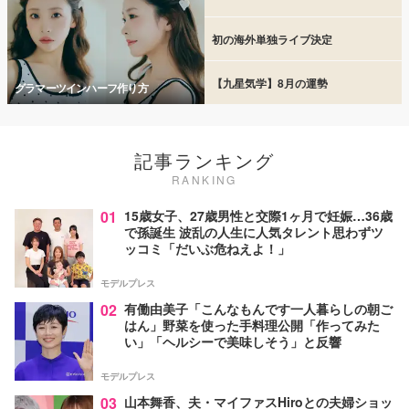
初の海外単独ライブ決定
【九星気学】8月の運勢
グラマーツインハーフ作り方
記事ランキング
RANKING
01
15歳女子、27歳男性と交際1ヶ月で妊娠…36歳
で孫誕生 波乱の人生に人気タレント思わずツ
ッコミ「だいぶ危ねえよ！」
モデルプレス
02
有働由美子「こんなもんです一人暮らしの朝ご
はん」野菜を使った手料理公開「作ってみた
い」「ヘルシーで美味しそう」と反響
モデルプレス
03
山本舞香、夫・マイファスHiroとの夫婦ショッ