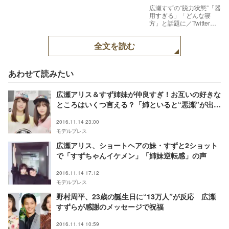
広瀬すずの“脱力状態”「器
用すぎる」「どんな寝
方」と話題に／Twitterよ
り
全文を読む
あわせて読みたい
広瀬アリス＆すず姉妹が仲良すぎ！お互いの好きな
ところはいくつ言える？「姉といると“悪瀬”が出て
来る」
2016.11.14 23:00
モデルプレス
広瀬アリス、ショートヘアの妹・すずと2ショット
で「すずちゃんイケメン」「姉妹逆転感」の声
2016.11.14 17:12
モデルプレス
野村周平、23歳の誕生日に“13万人”が反応 広瀬
すずらが感謝のメッセージで祝福
2016.11.14 10:59