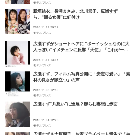
モデルプレス
新垣結衣、長澤まさみ、北川景子、広瀬すず
ら、“踊る女優”に釘付け
2016.11.11 20:39
モデルプレス
広瀬すずがショートヘアに “ボーイッシュなのに大
人っぽい”イメチェンに反響「天使」「これが一番
似合う」
2016.11.11 13:16
モデルプレス
広瀬すず、フィルム写真公開に「安定可愛い」「素
材の良さが際立つ」の声
2016.11.08 12:40
モデルプレス
広瀬すず“片想い”に進展？膨らむ妄想に赤面
2016.11.04 12:25
モデルプレス
広瀬すず＆大原櫻子、お家プライベート報告で「や