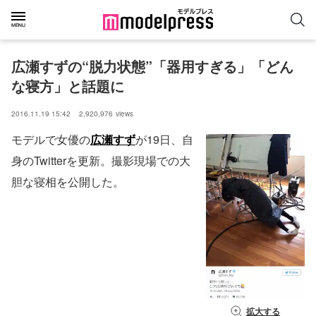
広瀬すずの“脱力状態”「器用すぎる」「どん
な寝方」と話題に
2016.11.19 15:42
2,920,976
views
モデルで女優の
広瀬すず
が19日、自
身のTwitterを更新。撮影現場での大
胆な寝相を公開した。
拡大する