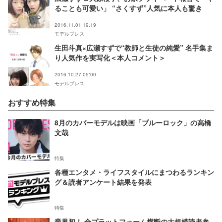
ることも可愛い」 “さくすず”人気に本人も驚き
2016.11.01 19:19
モデルプレス
生田斗真×広瀬すずで“教師と生徒の純愛” 名手集ま
り人気作を実写化＜本人コメント＞
2016.10.27 05:00
モデルプレス
おすすめ特集
8月のカバーモデルは映画「ブルーロック」の高橋
文哉
特集
各種エンタメ・ライフスタイルにまつわるランキン
グ＆読者アンケート結果を発表
特集
業界初！ 全プラットフォーム横断の大規模読者参