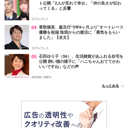
ト公開「2人が見れて幸せ」「仲の良さが伝わ
ってくる」と反響
モデルプレス
04
香取慎吾、森且行“5年9ヶ月ぶり”オートレース
優勝を祝福 怪我からの復活に「勇気をもらい
ました」【全文】
モデルプレス
05
石田ゆり子（56）、生活雑貨があふれる自宅を
公開 飼い猫の様子に「ハニちゃんおててかわ
いいですね」などの声
ABEMA TIMES
もっとみる