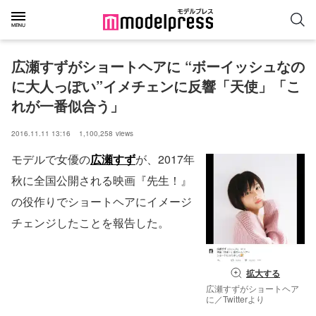
広瀬すずがショートヘアに “ボーイッシュなの
に大人っぽい”イメチェンに反響「天使」「こ
れが一番似合う」
2016.11.11 13:16
1,100,258
views
モデルで女優の
広瀬すず
が、2017年
秋に全国公開される映画『先生！』
の役作りでショートヘアにイメージ
チェンジしたことを報告した。
拡大する
広瀬すずがショートヘア
に／Twitterより