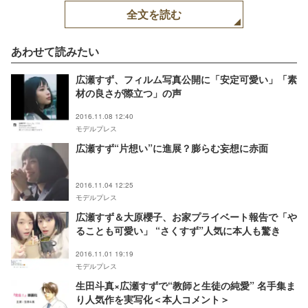
全文を読む
あわせて読みたい
広瀬すず、フィルム写真公開に「安定可愛い」「素
材の良さが際立つ」の声
2016.11.08 12:40
モデルプレス
広瀬すず“片想い”に進展？膨らむ妄想に赤面
2016.11.04 12:25
モデルプレス
広瀬すず＆大原櫻子、お家プライベート報告で「や
ることも可愛い」 “さくすず”人気に本人も驚き
2016.11.01 19:19
モデルプレス
生田斗真×広瀬すずで“教師と生徒の純愛” 名手集ま
り人気作を実写化＜本人コメント＞