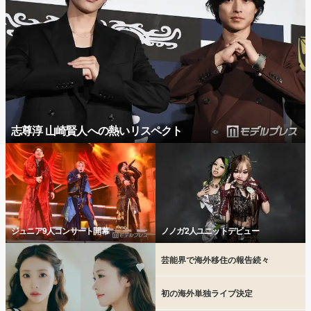
志尊淳 山崎賢人への熱いリスペクト
ジュニア9人コンサート開幕
ノノガ2人ユニットデビュー
芸能界で海外移住の報告続々
初の海外単独ライブ決定