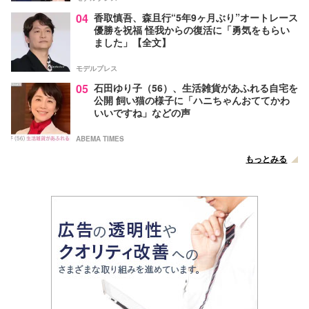
04
香取慎吾、森且行“5年9ヶ月ぶり”オートレース
優勝を祝福 怪我からの復活に「勇気をもらい
ました」【全文】
モデルプレス
05
石田ゆり子（56）、生活雑貨があふれる自宅を
公開 飼い猫の様子に「ハニちゃんおててかわ
いいですね」などの声
ABEMA TIMES
もっとみる