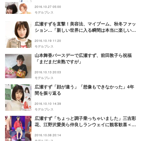
2016.10.27 05:00
モデルプレス
広瀬すずを直撃！美容法、マイブーム、秋冬ファッ
ション…「新しい世界に入る瞬間は本当に楽しい」
今思うことも
2016.10.19 11:20
モデルプレス
山本舞香バースデーで広瀬すず、前田敦子ら祝福
「まだまだ未熟ですが」
2016.10.13 20:03
モデルプレス
広瀬すず「顔が違う」「想像もできなかった」4年
間を振り返る
2016.10.10 14:39
モデルプレス
広瀬すず「ちょっと調子乗っちゃいました」三吉彩
花、江野沢愛美ら仲良しランウェイに観客歓喜＜
GirlsAward 2016 A／W＞
2016.10.08 20:14
モデルプレス