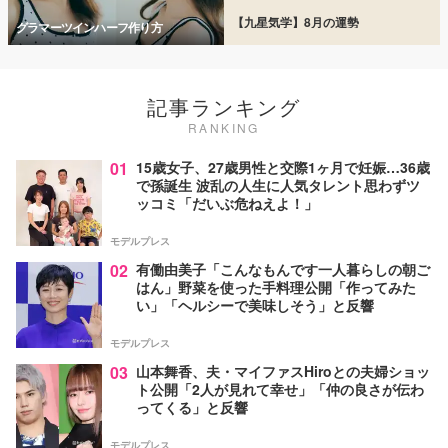
【九星気学】8月の運勢
グラマーツインハーフ作り方
記事ランキング
RANKING
01
15歳女子、27歳男性と交際1ヶ月で妊娠…36歳
で孫誕生 波乱の人生に人気タレント思わずツ
ッコミ「だいぶ危ねえよ！」
モデルプレス
02
有働由美子「こんなもんです一人暮らしの朝ご
はん」野菜を使った手料理公開「作ってみた
い」「ヘルシーで美味しそう」と反響
モデルプレス
03
山本舞香、夫・マイファスHiroとの夫婦ショッ
ト公開「2人が見れて幸せ」「仲の良さが伝わ
ってくる」と反響
モデルプレス