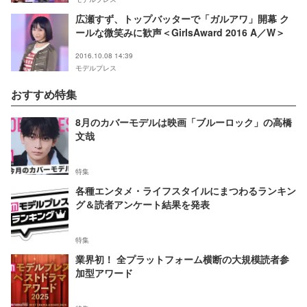
広瀬すず、トップバッターで「ガルアワ」開幕 ク
ールな微笑みに歓声＜GirlsAward 2016 A／W＞
2016.10.08 14:39
モデルプレス
おすすめ特集
8月のカバーモデルは映画「ブルーロック」の高橋
文哉
特集
各種エンタメ・ライフスタイルにまつわるランキン
グ＆読者アンケート結果を発表
特集
業界初！ 全プラットフォーム横断の大規模読者参
加型アワード