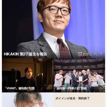
HIKAKIN 第2子誕生を報告
「VIVANT」違和感が話題
“超特急・8号車の日”登録
ボイメンが改名・契約終了