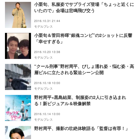
小栗旬、私服姿でサプライズ登場「ちょっと近くに
いたので」会場は悲鳴飛び交う
2016.10.31 21:44
モデルプレス
小栗旬＆菅田将暉“銀魂コンビ”の2ショットに反響
「幸せすぎる」
2016.10.20 13:38
モデルプレス
“クール刑事”野村周平、びしょ濡れ姿・悩む姿・高
層ビルに立たされる緊迫シーン公開
2016.10.18 10:00
モデルプレス
野村周平×黒島結菜、制服姿の2人に引き込まれ
る！新ビジュアル＆映像解禁
2016.10.14 13:00
モデルプレス
野村周平、撮影の壮絶体験語る「監督は有罪！」