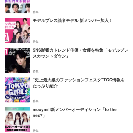
特集
モデルプレス読者モデル 新メンバー加入！
特集
SNS影響力トレンド俳優・女優を特集「モデルプレ
スカウントダウン」
特集
"史上最大級のファッションフェスタ"TGC情報を
たっぷり紹介
特集
moxymill新メンバーオーディション「to the
nex7」
特集