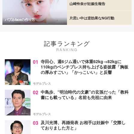
山崎怜奈が妊娠生報告
片思い中は逆効果なNG行動
バブみfaceの作り方
記事ランキング
RANKING
01
寺田心、週6ジム通いで体重62kg→82kgに
110kgのベンチプレス持ち上げる姿披露「胸板
の厚みすごい」「かっこいい」と反響
モデルプレス
02
中島歩、“明治時代の文豪”の玄孫だった「教科
書にも載っている」名前も先祖に由来
モデルプレス
03
及川光博、再婚発表 お相手は妊娠中「交際し
ておりました方と」