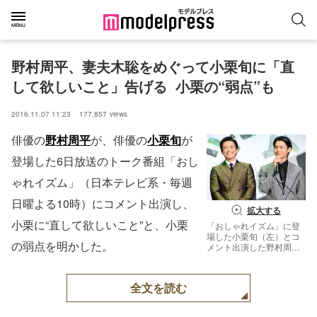
野村周平、妻夫木聡をめぐって小栗旬に「直
して欲しいこと」告げる  小栗の“弱点”も
2016.11.07 11:23
177,857
views
俳優の
野村周平
が、俳優の
小栗旬
が
登場した6日放送のトーク番組「おし
ゃれイズム」（日本テレビ系・毎週
日曜よる10時）にコメント出演し、
拡大する
小栗に“直して欲しいこと”と、小栗
「おしゃれイズム」に登
場した小栗旬（左）とコ
の弱点を明かした。
メント出演した野村周平
（C）モデルプレス
全文を読む