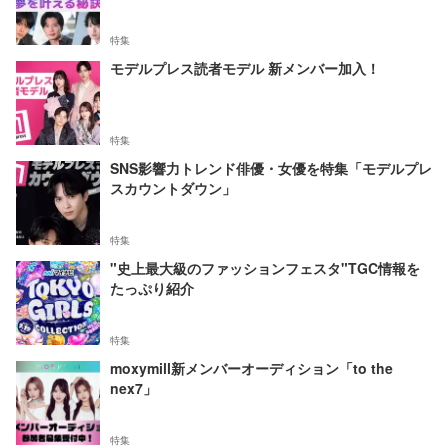
特集
モデルプレス読者モデル 新メンバー加入！
特集
SNS影響力トレンド俳優・女優を特集「モデルプレ
スカウントダウン」
特集
"史上最大級のファッションフェスタ"TGC情報を
たっぷり紹介
特集
moxymill新メンバーオーディション「to the
nex7」
特集