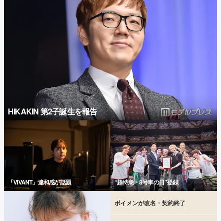
HIKAKIN 第2子誕生を報告
「VIVANT」違和感が話題
“超特急・8号車の日”登録
ボイメンが改名・契約終了