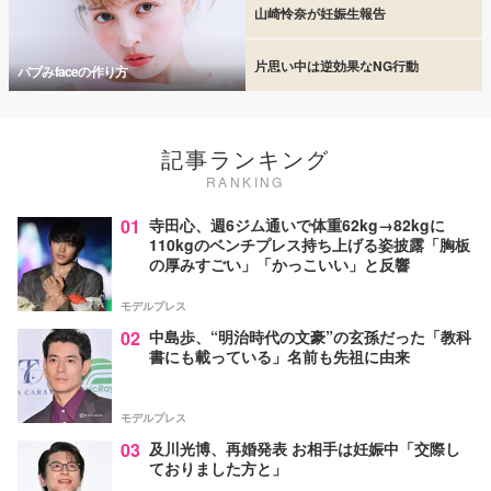
山崎怜奈が妊娠生報告
片思い中は逆効果なNG行動
バブみfaceの作り方
記事ランキング
RANKING
01
寺田心、週6ジム通いで体重62kg→82kgに
110kgのベンチプレス持ち上げる姿披露「胸板
の厚みすごい」「かっこいい」と反響
モデルプレス
02
中島歩、“明治時代の文豪”の玄孫だった「教科
書にも載っている」名前も先祖に由来
モデルプレス
03
及川光博、再婚発表 お相手は妊娠中「交際し
ておりました方と」