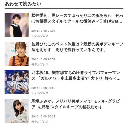
あわせて読みたい
松井愛莉、黒レースでほっそり二の腕あらわ 色っ
ぽお嬢様スタイルでクールな微笑み＜GirlsAward
2016 A／W＞
2016.10.08 21:01
モデルプレス
佐野ひなこのベスト体重は？最新の美ボディキープ
法を明かす「周りで流行っているんです」
2016.10.08 20:59
モデルプレス
乃木坂46、観客総立ちの圧巻ライブパフォーマン
ス 「ガルアワ」史上最多出演で“大トリ”飾る＜
GirlsAward 2016 A／W＞
2016.10.08 20:58
モデルプレス
馬場ふみか、メリハリ美ボディで“モデル×グラビ
ア”を席巻 スタイルキープの秘訣明かす
2016.10.08 20:28
モデルプレス