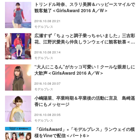
トリンドル玲奈、スラリ美脚＆ハッピースマイルで
観客魅了＜GirlsAward 2016 A／W＞
2016.10.08 20:21
モデルプレス
広瀬すず「ちょっと調子乗っちゃいました」三吉彩
花、江野沢愛美ら仲良しランウェイに観客歓喜＜
GirlsAward 2016 A／W＞
2016.10.08 20:14
モデルプレス
“大人にこるん”がカッコ可愛い！クールな眼差しに
大歓声＜GirlsAward 2016 A／W＞
2016.10.08 20:07
モデルプレス
小嶋陽菜、卒業時期＆卒業後の活動に言及 島崎遥
香にもメッセージ
2016.10.08 20:05
モデルプレス
「GirlsAward」×「モデルプレス」ランウェイの模
様をVineで配信＜パート6＞