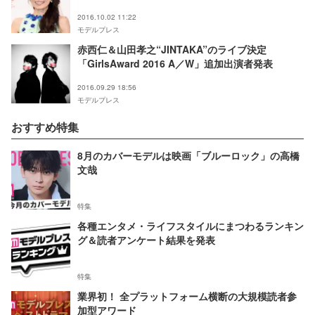
2016.10.02 11:22
モデルプレス
赤西仁＆山田孝之“JINTAKA”のライブ決定
「GirlsAward 2016 A／W」追加出演者発表
2016.09.29 18:56
モデルプレス
おすすめ特集
8月のカバーモデルは映画「ブルーロック」の高橋
文哉
特集
各種エンタメ・ライフスタイルにまつわるランキン
グ＆読者アンケート結果を発表
特集
業界初！ 全プラットフォーム横断の大規模読者参
加型アワード