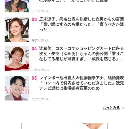
モデルプレス
03
広末涼子、病名公表を決断した次男からの言葉
「言い訳にするのも嫌だった」「言うべきか迷
った」
モデルプレス
04
辻希美、コストコでショッピングカートに座る
次女・夢空（ゆめあ）ちゃんの姿公開「乗りこ
なしてる感じが可愛すぎ」「成長を感じる」の
声
モデルプレス
05
レインボー池田直人＆佐藤佳奈アナ、結婚発表
「コント内で発表させていただきました」読売
テレビ退社は生活拠点変更のため
モデルプレス
もっとみる