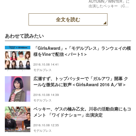
AUTUMN／WINTER」に
出演したベッキー （C）
モデルプレス
全文を読む
あわせて読みたい
「GirlsAward」×「モデルプレス」ランウェイの模
様をVineで配信＜パート1＞
2016.10.08 14:41
モデルプレス
広瀬すず、トップバッターで「ガルアワ」開幕 ク
ールな微笑みに歓声＜GirlsAward 2016 A／W＞
2016.10.08 14:39
モデルプレス
ベッキー、ゲスの極み乙女。川谷の活動自粛にもコ
メント 「ワイドナショー」出演決定
2016.10.08 12:35
モデルプレス