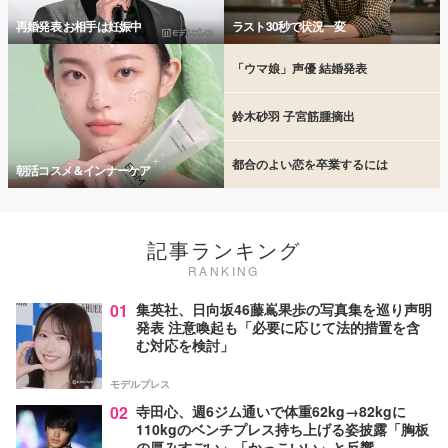
再婚発表 お相手は妊娠中
ラスト30秒で状況一変
「ウマ娘」声優 結婚発表
鈴木砂羽 子宮筋腫摘出
都合のよい恋を卒業するには
朝活コスメ＆インナーケア
記事ランキング
RANKING
01
集英社、日向坂46藤嶌果歩の写真集を巡り声明
発表 注意喚起も「必要に応じて法的措置を含
む対応を検討」
モデルプレス
02
寺田心、週6ジム通いで体重62kg→82kgに
110kgのベンチプレス持ち上げる姿披露「胸板
の厚みすごい」「かっこいい」と反響