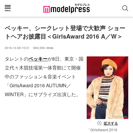
ベッキー、シークレット登場で大歓声 ショー
トヘアお披露目＜GirlsAward 2016 A／W＞ 
2016.10.08 15:01
694,556
views
タレントの
ベッキー
が8日、東京・国
立代々木競技場第一体育館にて開催
中のファッション＆音楽イベント
「GirlsAward 2016 AUTUMN／
WINTER」にサプライズ出演した。
拡大する
「GirlsAward 2016