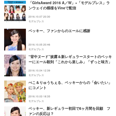
「GirlsAward 2016 A／W」×「モデルプレス」ラ
ンウェイの模様をVineで配信
2016.10.07 20:30
モデルプレス
ベッキー、ファンからのエールに感謝
2016.10.05 20:46
モデルプレス
“背中ヌード”披露＆新レギュラースタートのベッキ
ーにエール殺到「これから楽しみ」「ずっと味方」
2016.10.04 12:39
モデルプレス
ぺこ＆りゅうちぇる、ベッキーからの「会いたい」
にコメント
2016.10.03 18:35
モデルプレス
ベッキー、新レギュラー初回で8ヶ月間を回顧 フ
ァンの反応は？