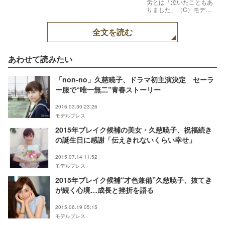
労とは「泣いたこともあ
りました」（C）モデル
プレス
全文を読む
あわせて読みたい
「non-no」久慈暁子、ドラマ初主演決定 セーラ
ー服で“唯一無二”青春ストーリー
2016.03.30 23:26
モデルプレス
2015年ブレイク候補の美女・久慈暁子、祝福続き
の誕生日に感謝「伝えきれないくらい幸せ」
2015.07.14 11:52
モデルプレス
2015年ブレイク候補“才色兼備”久慈暁子、抜てき
が続く心境…成長と挫折を語る
2015.06.19 05:15
モデルプレス