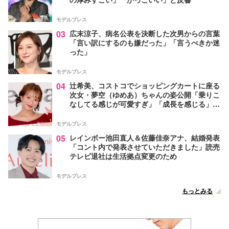
モデルプレス
03
広末涼子、病名公表を決断した次男からの言葉
「言い訳にするのも嫌だった」「言うべきか迷
った」
モデルプレス
04
辻希美、コストコでショッピングカートに座る
次女・夢空（ゆめあ）ちゃんの姿公開「乗りこ
なしてる感じが可愛すぎ」「成長を感じる」の
声
モデルプレス
05
レインボー池田直人＆佐藤佳奈アナ、結婚発表
「コント内で発表させていただきました」読売
テレビ退社は生活拠点変更のため
モデルプレス
もっとみる