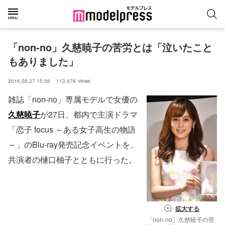
「non-no」久慈暁子の苦労とは「泣いたこと
もありました」
2016.08.27 15:56
113,678
views
雑誌「non-no」専属モデルで女優の
久慈暁子
が27日、都内で主演ドラマ
「恋子 focus ～ある女子高生の物語
～」のBlu-ray発売記念イベントを、
共演者の樋口柚子とともに行った。
拡大する
「non-no」久慈暁子の苦