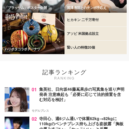
「ブラッサム」ポスター公開
深澤 有田とのテンポ手応え
ヒカキン 二千万寄付
アソビ 米国拠点設立
賢い人の特徴20個
ハリポタコラボドーナツ
記事ランキング
RANKING
01
集英社、日向坂46藤嶌果歩の写真集を巡り声明
発表 注意喚起も「必要に応じて法的措置を含
む対応を検討」
モデルプレス
02
寺田心、週6ジム通いで体重62kg→82kgに
110kgのベンチプレス持ち上げる姿披露「胸板
の厚みすごい」「かっこいい」と反響