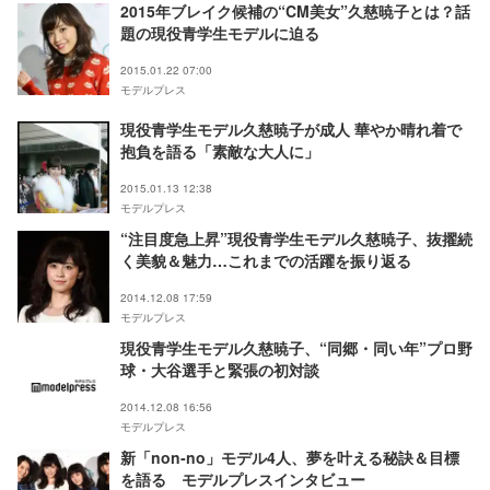
2015年ブレイク候補の“CM美女”久慈暁子とは？話
題の現役青学生モデルに迫る
2015.01.22 07:00
モデルプレス
現役青学生モデル久慈暁子が成人 華やか晴れ着で
抱負を語る「素敵な大人に」
2015.01.13 12:38
モデルプレス
“注目度急上昇”現役青学生モデル久慈暁子、抜擢続
く美貌＆魅力…これまでの活躍を振り返る
2014.12.08 17:59
モデルプレス
現役青学生モデル久慈暁子、“同郷・同い年”プロ野
球・大谷選手と緊張の初対談
2014.12.08 16:56
モデルプレス
新「non‐no」モデル4人、夢を叶える秘訣＆目標
を語る モデルプレスインタビュー