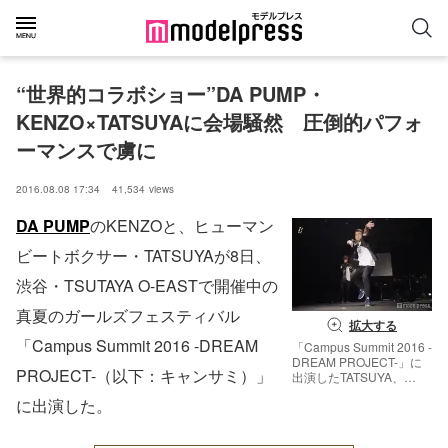
“世界的コラボショー”DA PUMP・
KENZO×TATSUYAに会場騒然　圧倒的パフォ
ーマンスで虜に
2016.08.08 17:34
41,534
views
DA PUMP
のKENZOと、ヒューマン
ビートボクサー・TATSUYAが8日、
渋谷・TSUTAYA O-EASTで開催中の
真夏のガールズフェスティバル
拡大する
「Campus Summit 2016 -DREAM
「Campus Summit 2016 -
DREAM PROJECT-」に
PROJECT-（以下：キャンサミ）」
出演したTATSUYA、
KENZO（C）モデルプレ
に出演した。
ス