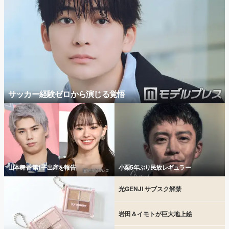
サッカー経験ゼロから演じる覚悟
山本舞香 第1子出産を報告
小栗5年ぶり民放レギュラー
光GENJI サブスク解禁
岩田＆イモトが巨大地上絵