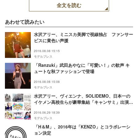
全文を読む
あわせて読みたい
水沢アリー、ミニスカ美脚で視線独占 ファンサー
ビスに黄色い声援
2016.08.08 15:15
モデルプレス
「Ranzuki」武田あやなに「可愛い！」の歓声 キ
ュートな秋ファッションで登場
2016.08.08 15:08
モデルプレス
水沢アリー、ヴィエンナ、SOLIDEMO、日本一の
イケメン高校生らが豪華集結「キャンサミ」出演者
を発表
2016.06.29 18:39
モデルプレス
「H＆M」、2016年は「KENZO」とコラボレーシ
ョン決定