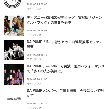
2016.05.25 20:05
モデルプレス
ディズニー×KENZOが初タッグ 実写版「ジャン
グル・ブック」の世界を表現
2016.04.06 16:58
モデルプレス
DA PUMP「if…」ほかヒット曲連続披露でファン
興奮
2014.07.12 15:15
モデルプレス
DA PUMP、w-inds．ら共演 迫力パフォーマンス
で「多くの人が笑顔に」
2014.02.24 11:36
モデルプレス
DA PUMPメンバー、卒業を発表 今後について明
かす
2014.01.27 20:39
モデルプレス