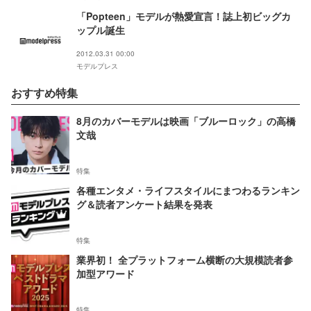
「Popteen」モデルが熱愛宣言！誌上初ビッグカ
ップル誕生
2012.03.31 00:00
モデルプレス
おすすめ特集
8月のカバーモデルは映画「ブルーロック」の高橋
文哉
特集
各種エンタメ・ライフスタイルにまつわるランキン
グ＆読者アンケート結果を発表
特集
業界初！ 全プラットフォーム横断の大規模読者参
加型アワード
特集