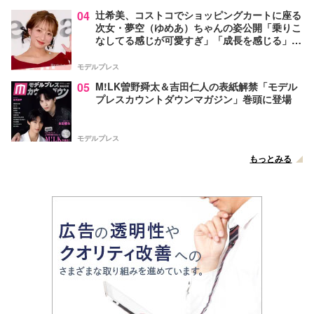
04
辻希美、コストコでショッピングカートに座る
次女・夢空（ゆめあ）ちゃんの姿公開「乗りこ
なしてる感じが可愛すぎ」「成長を感じる」の
声
モデルプレス
05
M!LK曽野舜太＆吉田仁人の表紙解禁「モデル
プレスカウントダウンマガジン」巻頭に登場
モデルプレス
もっとみる