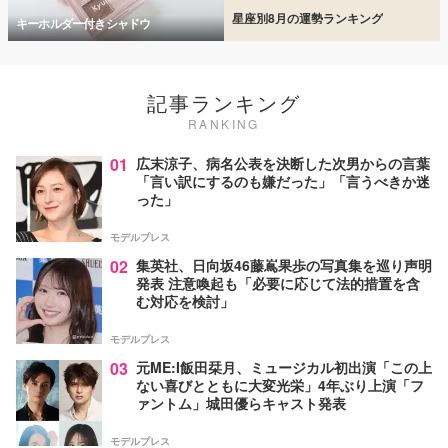
星座別8月の運勢ランキング
キーホルダー付きシャドウ
記事ランキング
RANKING
01
広末涼子、病名公表を決断した次男からの言葉
「言い訳にするのも嫌だった」「言うべきか迷
った」
モデルプレス
02
集英社、日向坂46藤嶌果歩の写真集を巡り声明
発表 注意喚起も「必要に応じて法的措置を含
む対応を検討」
モデルプレス
03
元ME:I飯田栞月、ミュージカル初出演「この上
ない喜びとともに大変光栄」4年ぶり上演「フ
ァントム」城田優らキャスト発表
モデルプレス