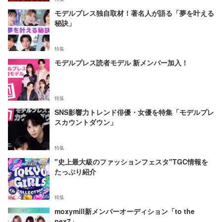
モデルプレス独自取材！著名人が語る「夢を叶える
秘訣」
特集
モデルプレス読者モデル 新メンバー加入！
特集
SNS影響力トレンド俳優・女優を特集「モデルプレ
スカウントダウン」
特集
"史上最大級のファッションフェスタ"TGC情報を
たっぷり紹介
特集
moxymill新メンバーオーディション「to the
nex7」