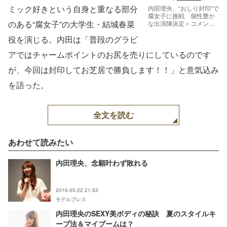
ミック好きという自身と重なる部分
内田理央、“おしり封印”で
腐女子に挑戦 個性豊か
のある“腐女子”の大学生・結城春菜
な出演陣決定＜コメント
到着＞（C）「侠飯～お
役を演じる。内田は「普段のグラビ
とこめし～」製作委員会
アではチャームポイントのお尻を売りにしているのです
が、今回は封印してお芝居で勝負します！！」と意気込み
を語った。
全文を読む
あわせて読みたい
内田理央、念願叶わず敗れる
2016.05.22 21:53
モデルプレス
内田理央のSEXY美ボディの秘訣 夏のスタイルキ
ープ法＆マイブームは？