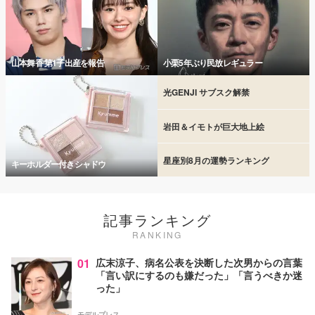
山本舞香 第1子出産を報告
小栗5年ぶり民放レギュラー
光GENJI サブスク解禁
岩田＆イモトが巨大地上絵
星座別8月の運勢ランキング
キーホルダー付きシャドウ
記事ランキング
RANKING
01
広末涼子、病名公表を決断した次男からの言葉
「言い訳にするのも嫌だった」「言うべきか迷
った」
モデルプレス