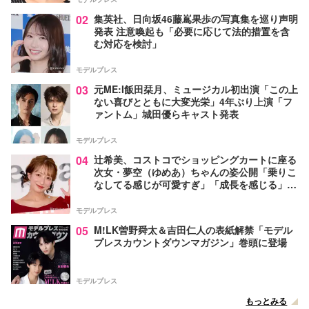
02
集英社、日向坂46藤嶌果歩の写真集を巡り声明
発表 注意喚起も「必要に応じて法的措置を含
む対応を検討」
モデルプレス
03
元ME:I飯田栞月、ミュージカル初出演「この上
ない喜びとともに大変光栄」4年ぶり上演「フ
ァントム」城田優らキャスト発表
モデルプレス
04
辻希美、コストコでショッピングカートに座る
次女・夢空（ゆめあ）ちゃんの姿公開「乗りこ
なしてる感じが可愛すぎ」「成長を感じる」の
声
モデルプレス
05
M!LK曽野舜太＆吉田仁人の表紙解禁「モデル
プレスカウントダウンマガジン」巻頭に登場
モデルプレス
もっとみる