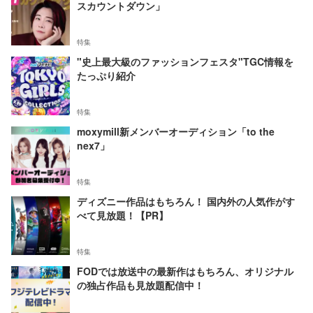
スカウントダウン」
特集
"史上最大級のファッションフェスタ"TGC情報を
たっぷり紹介
特集
moxymill新メンバーオーディション「to the
nex7」
特集
ディズニー作品はもちろん！ 国内外の人気作がす
べて見放題！【PR】
特集
FODでは放送中の最新作はもちろん、オリジナル
の独占作品も見放題配信中！