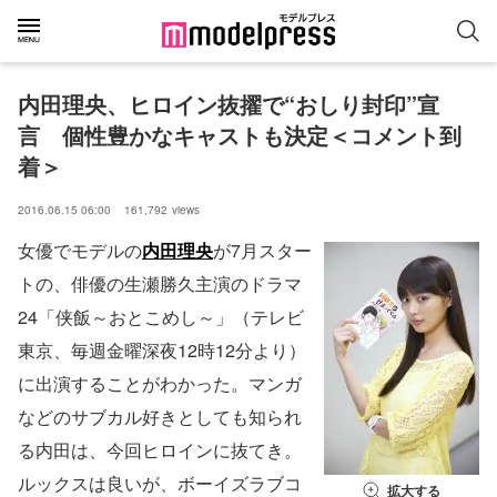
内田理央、ヒロイン抜擢で“おしり封印”宣
言　個性豊かなキャストも決定＜コメント到
着＞
2016.06.15 06:00
161,792
views
女優でモデルの
内田理央
が7月スター
トの、俳優の生瀬勝久主演のドラマ
24「侠飯～おとこめし～」（テレビ
東京、毎週金曜深夜12時12分より）
に出演することがわかった。マンガ
などのサブカル好きとしても知られ
る内田は、今回ヒロインに抜てき。
ルックスは良いが、ボーイズラブコ
拡大する