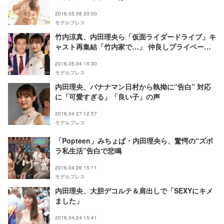
2016.05.08 20:00
モデルプレス
竹内涼真、内田理央ら「仮面ライダードライブ」キ
ャスト再集結「竹内家で…」 仲良しプライベート
にファン歓喜
2016.05.04 14:30
モデルプレス
内田理央、バナナマン日村から執拗に“告白” 対応
に「可愛すぎる」「良い子」の声
2016.04.27 12:57
モデルプレス
「Popteen」みちょぱ・内田理央ら、驚愕の“ズボ
ラ私生活”告白で悲鳴
2016.04.26 15:11
モデルプレス
内田理央、大胆デコルテ＆肩出しで「SEXYにキメ
ました」
2016.04.24 15:41