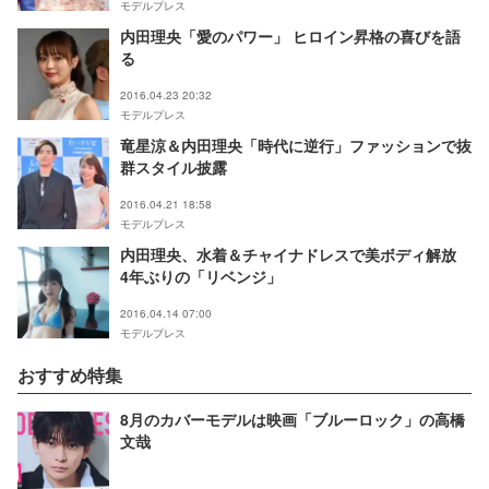
モデルプレス
内田理央「愛のパワー」 ヒロイン昇格の喜びを語
る
2016.04.23 20:32
モデルプレス
竜星涼＆内田理央「時代に逆行」ファッションで抜
群スタイル披露
2016.04.21 18:58
モデルプレス
内田理央、水着＆チャイナドレスで美ボディ解放
4年ぶりの「リベンジ」
2016.04.14 07:00
モデルプレス
おすすめ特集
8月のカバーモデルは映画「ブルーロック」の高橋
文哉