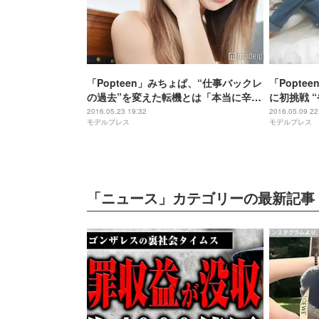
「Popteen」みちょぱ、“仕事バックレ
「Popt
の過去”を変えた転機とは「本当に辛か
に初挑戦 
った」 藤田ニコルへ率直な想いも
かす
2016.05.23 19:32
2016.05.09 22
モデルプレス
モデルプレス
「ニュース」カテゴリーの最新記事