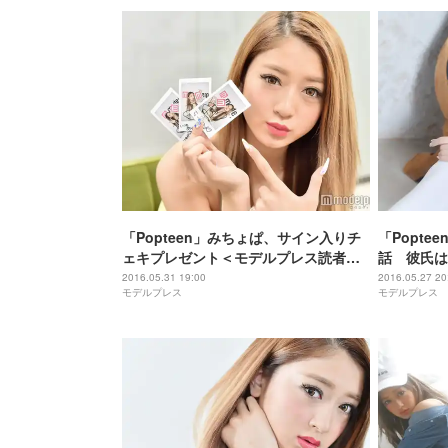
「Popteen」みちょぱ、サイン入りチ
「Popt
ェキプレゼント＜モデルプレス読者限
話 彼氏は
定＞
院」「コン
2016.05.31 19:00
2016.05.27 20
モデルプレス
モデルプレス
で丸はだか