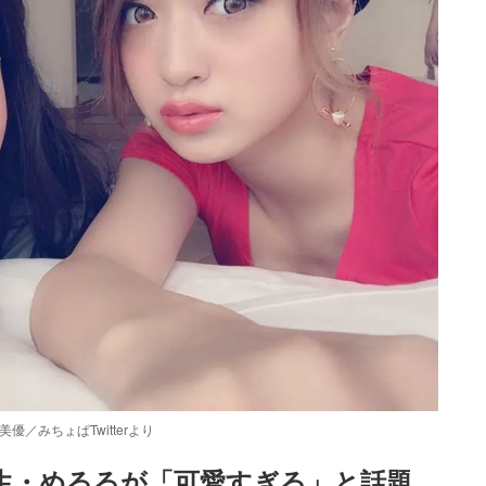
／みちょぱTwitterより
学生・めるるが「可愛すぎる」と話題　