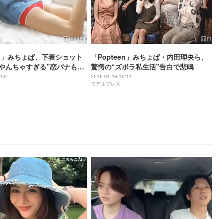
een」みちょぱ、下着ショット
「Popteen」みちょぱ・内田理央ら、
“やんちゃすぎる”恋バナも明
驚愕の“ズボラ私生活”告白で悲鳴
:59
2016.04.26 15:11
モデルプレス