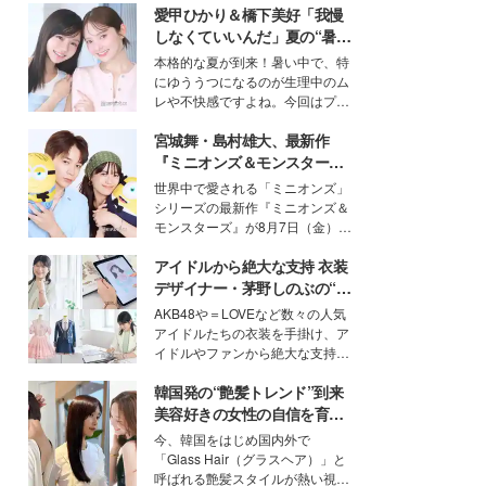
愛甲ひかり＆橋下美好「我慢
しなくていいんだ」夏の“暑さ
対策”の新しい選択肢とは？
本格的な夏が到来！暑い中で、特
にゆううつになるのが生理中のム
レや不快感ですよね。今回はプラ
イベートでも仲良しで旅行好きな
宮城舞・島村雄大、最新作
モデル・愛甲ひかりさんと橋下美
好さんを迎えて本音で女子会トー
『ミニオンズ＆モンスター
ク。猛暑のお出かけを快適に過ご
ズ』の魅力熱弁 ハチャメチャ
世界中で愛される「ミニオンズ」
すヒントや、2人が感動した夏の
だけじゃない“友情と絆”に感
シリーズの最新作『ミニオンズ＆
生理の新常識にも迫りました。
動
モンスターズ』が8月7日（金）に
公開。モデルプレスでは、“大のミ
アイドルから絶大な支持 衣装
ニオン好き”という共通点を持つモ
デルの宮城舞と島村雄大の特別対
デザイナー・茅野しのぶの“可
談をお届け！それぞれの視点か
愛い”を作る美学＜「シチズン
AKB48や＝LOVEなど数々の人気
ら、今作ならではの魅力や予想外
クロスシー」インタビュー＞
アイドルたちの衣装を手掛け、ア
の感動をもたらす奥深いストーリ
イドルやファンから絶大な支持を
ーについて熱く語り合ってもらっ
得る、株式会社オサレカンパニー
た。
韓国発の“艶髪トレンド”到来
取締役兼クリエイティブディレク
ター・茅野しのぶ。一人ひとりの
美容好きの女性の自信を育む
個性に寄り添い、魅力を引き出す
「ヘアケア事情」って？
今、韓国をはじめ国内外で
衣装作りは、多くの女性たちに勇
「Glass Hair（グラスヘア）」と
気と自信を与え続けている。
呼ばれる艶髪スタイルが熱い視線