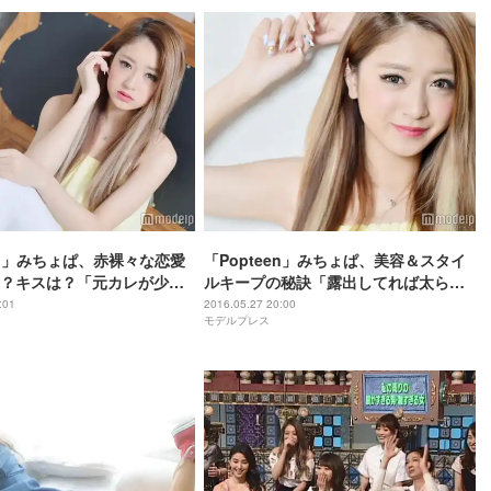
een」みちょぱ、赤裸々な恋愛
「Popteen」みちょぱ、美容＆スタイ
？キスは？「元カレが少年
ルキープの秘訣「露出してれば太らな
ビニ前で5時間」＜一問一答
い！」＜一問一答で丸はだか＞
:01
2016.05.27 20:00
モデルプレス
＞