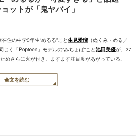
2ショットが「鬼ヤバイ」
Loaded
:
87.03%
屋在住の中学3年生“めるる”こと
生見愛瑠
（ぬくみ・める／
く「Popteen」モデルの“みちょぱ”こと
池田美優
が、27
。そのためさらに火が付き、ますます注目度があがっている。
全文を読む