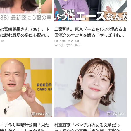
の宮崎麗果さん（38）、ト
二宮和也、東京ドームを1人で埋める山
に励む最新の姿に心配の声
田涼介のすごさを語る「やっぱりあい
」「なんだか痛々しい…」
つはエース」
:15
2026.08.06 22:00
らいばーずワールド
、手作り味噌汁公開「貝た
村重杏奈「パンチ力のある文章だっ
味しそう」「しっかり出汁
た」弟からの直筆手紙公開「丁寧な