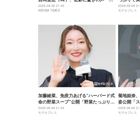
にこれ…大好き」「なんか親近感が」
が出てそう
2026.08.06 21:45
2026.08.06 21
ABEMA TIMES
モデルプレス
加藤綾菜、免疫力あげる“ハーバード式
菊地姫奈、
命の野菜スープ”公開「野菜たっぷりで
姿公開「ス
美味しそう」「栄養満点ですね」と反
ぎる」と話
2026.08.06 21:34
2026.08.06 21
モデルプレス
モデルプレス
響