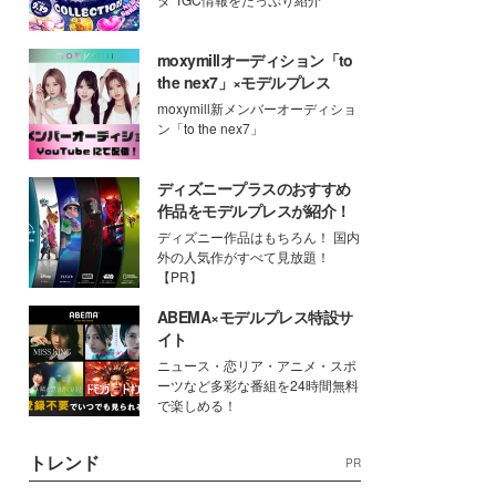
moxymillオーディション「to
the nex7」×モデルプレス
moxymill新メンバーオーディショ
ン「to the nex7」
ディズニープラスのおすすめ
作品をモデルプレスが紹介！
ディズニー作品はもちろん！ 国内
外の人気作がすべて見放題！
【PR】
ABEMA×モデルプレス特設サ
イト
ニュース・恋リア・アニメ・スポ
ーツなど多彩な番組を24時間無料
で楽しめる！
トレンド
PR