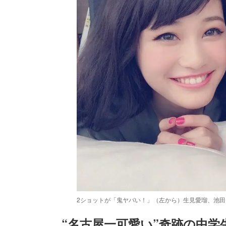
2ショットが「鬼ヤバい！」（左から）生見愛瑠、池田美優
“名古屋一可愛い”奇跡の中