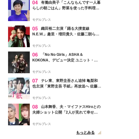
04
有働由美子「こんなもんです一人暮
らしの朝ごはん」野菜を使った手料理公
開「作ってみたい」「ヘルシーで美味し
そう」と反響
モデルプレス
05
織田裕二主演「踊る大捜査線
N.E.W.」趣里・増田貴久・佐藤二朗ら新
メンバー紹介映像解禁 各キャラクター象
徴する“謎のキーワード”も
モデルプレス
06
「No No Girls」ASHA＆
KOKONA、デビュー決定 ユニット・
TAKARAとしてセルフプロデュース楽曲
リリースへ
モデルプレス
07
テレ東、東野圭吾さん追悼 亀梨和
也主演「東野圭吾 手紙」再放送へ 佐藤隆
太・本田翼・中村倫也ら出演
モデルプレス
08
山本舞香、夫・マイファスHiroとの
夫婦ショット公開「2人が見れて幸せ」
「仲の良さが伝わってくる」と反響
モデルプレス
もっとみる