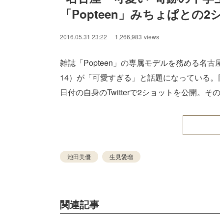
「Popteen」みちょぱとの
/
Unmute
2016.05.31 23:22
1,266,983
views
雑誌「Popteen」の専属モデルを務める名古
14）が「可愛すぎる」と話題になっている。同じ
日付の自身のTwitterで2ショットを公開
池田美優
生見愛瑠
関連記事