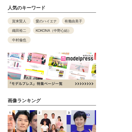
人気のキーワード
賀来賢人
愛のハイエナ
有働由美子
織田裕二
KOKONA（中野心結）
中村倫也
画像ランキング
1
2
3