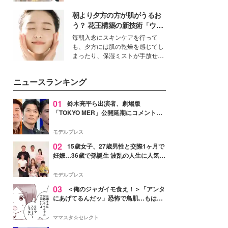
を集めています。メイクやファッ
朝より夕方の方が肌がうるお
ションの完成度を高めるベースと
して、“髪そのものの美しさ”に改
う？ 花王構築の新技術「ウォ
めて注目する人が増えている様
ーターキャプチャリングスキ
毎朝入念にスキンケアを行って
子。今回は、そんな憧れの艶やか
ン（捕水肌）」がスキンケア
も、夕方には肌の乾燥を感じてし
な髪を日常で叶える、美容好きの
の常識を変える予感
まったり、保湿ミストが手放せな
女性たちのヘアケア事情を紹介し
いという読者も多いのでは？そん
ます。
な美容の常識を大きく変える可能
ニュースランキング
性を秘めた、革新的な「Water
Capturing Skin（ウォーターキャ
プチャリングスキン：捕水肌）」
01
鈴木亮平ら出演者、劇場版
技術を、花王が構築した。
「TOKYO MER」公開延期にコメント
「現実のヒーローたちにチームMERから
最大の敬意とエールを」
モデルプレス
02
15歳女子、27歳男性と交際1ヶ月で
妊娠…36歳で孫誕生 波乱の人生に人気タ
レント思わずツッコミ「だいぶ危ねえ
よ！」
モデルプレス
03
＜俺のジャガイモ食え！＞「アンタ
にあげてるんだッ」恐怖で鳥肌…もはや
ストーカー？【第3話まんが】
ママスタ☆セレクト