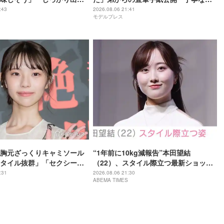
」の声
字」「読みやすい」と反響
:43
2026.08.06 21:41
モデルプレス
胸元ざっくりキャミソール
“1年前に10kg減報告”本田望結
タイル抜群」「セクシーす
（22）、スタイル際立つ最新ショット
題
に反響「痩せた？」「ミトちゃんに似
:31
2026.08.06 21:30
ABEMA TIMES
てきた」