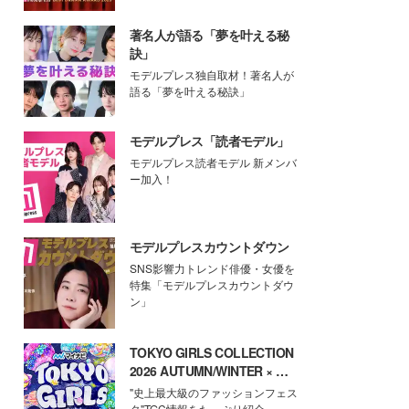
著名人が語る「夢を叶える秘
訣」
モデルプレス独自取材！著名人が
語る「夢を叶える秘訣」
モデルプレス「読者モデル」
モデルプレス読者モデル 新メンバ
ー加入！
モデルプレスカウントダウン
SNS影響力トレンド俳優・女優を
特集「モデルプレスカウントダウ
ン」
TOKYO GIRLS COLLECTION
2026 AUTUMN/WINTER × モ
デルプレス
"史上最大級のファッションフェス
タ"TGC情報をたっぷり紹介