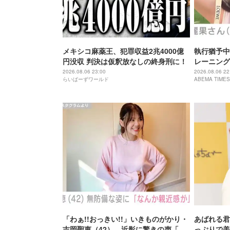
メキシコ麻薬王、犯罪収益2兆4000億
執行猶予中
円没収 判決は仮釈放なしの終身刑に！
レーニング
「痩せ過ぎ
2026.08.06 23:00
2026.08.06 22
らいばーずワールド
ABEMA TIMES
「わぁ!!おっきい!!」いきものがかり・
あばれる君
吉岡聖恵（42）、近影に驚きの声「な
っぷりで美